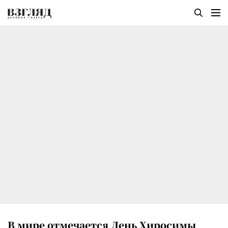
В мире отмечается День Хиросимы