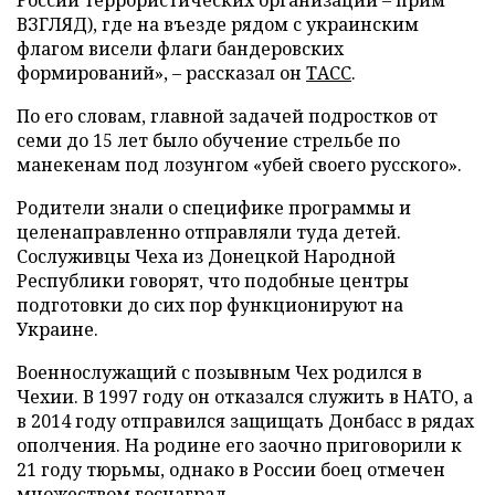
ВЗГЛЯД), где на въезде рядом с украинским
флагом висели флаги бандеровских
формирований», – рассказал он
ТАСС
.
По его словам, главной задачей подростков от
семи до 15 лет было обучение стрельбе по
манекенам под лозунгом «убей своего русского».
Родители знали о специфике программы и
целенаправленно отправляли туда детей.
Сослуживцы Чеха из Донецкой Народной
Республики говорят, что подобные центры
подготовки до сих пор функционируют на
Украине.
Военнослужащий с позывным Чех родился в
Чехии. В 1997 году он отказался служить в НАТО, а
в 2014 году отправился защищать Донбасс в рядах
ополчения. На родине его заочно приговорили к
21 году тюрьмы, однако в России боец отмечен
множеством госнаград.