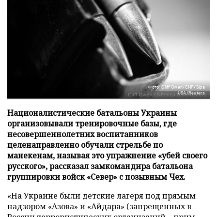
Фото: Cliff Owen/CNP/Sipa
USA/Reuters
Националистические батальоны Украины
организовывали тренировочные базы, где
несовершеннолетних воспитанников
целенаправленно обучали стрельбе по
манекенам, называя это упражнение «убей своего
русского», рассказал замкомандира батальона
группировки войск «Север» с позывным Чех.
«На Украине были детские лагеря под прямым
надзором «Азова» и «Айдара» (запрещенных в
России террористических организаций – прим