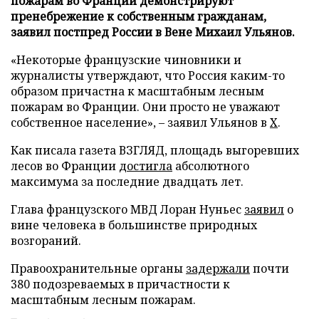
пожарам во Франции демонстрируют
пренебрежение к собственным гражданам,
заявил постпред России в Вене Михаил Ульянов.
«Некоторые французские чиновники и
журналисты утверждают, что Россия каким-то
образом причастна к масштабным лесным
пожарам во Франции. Они просто не уважают
собственное население», – заявил Ульянов в
X
.
Как писала газета ВЗГЛЯД, площадь выгоревших
лесов во Франции
достигла
абсолютного
максимума за последние двадцать лет.
Глава французского МВД Лоран Нуньес
заявил
о
вине человека в большинстве природных
возгораний.
Правоохранительные органы
задержали
почти
380 подозреваемых в причастности к
масштабным лесным пожарам.