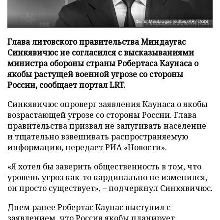
Фото: Mindaugas Kulbis/AP/TASS
Глава литовского правительства Миндаугас
Синкявичюс не согласился с высказываниями
министра обороны страны Робертаса Каунаса о
якобы растущей военной угрозе со стороны
России, сообщает портал LRT.
Синкявичюс опроверг заявления Каунаса о якобы
возрастающей угрозе со стороны России. Глава
правительства призвал не запугивать население
и тщательно взвешивать распространяемую
информацию, передает
РИА «Новости»
.
«Я хотел бы заверить общественность в том, что
уровень угроз как-то кардинально не изменился,
он просто существует», – подчеркнул Синкявичюс.
Днем ранее Робертас Каунас выступил с
заявлением, что Россия якобы планирует