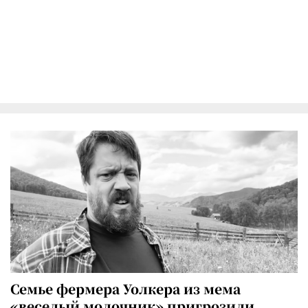
Семье фермера Уолкера из мема
«веселый молочник» пригрозили