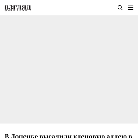
В Донецке высадили кленовую аллею в