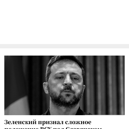
Зеленский признал сложное
положение ВСУ под Славянском