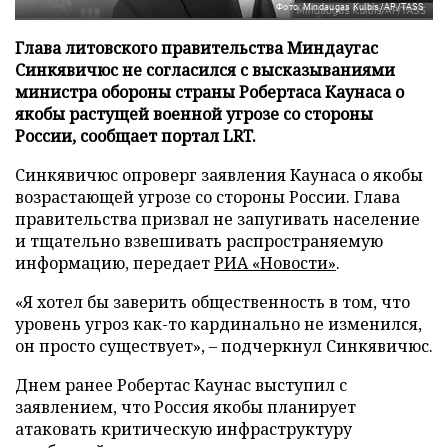
Фото: Mindaugas Kulbis/AP/TASS
Глава литовского правительства Миндаугас
Синкявичюс не согласился с высказываниями
министра обороны страны Робертаса Каунаса о
якобы растущей военной угрозе со стороны
России, сообщает портал LRT.
Синкявичюс опроверг заявления Каунаса о якобы
возрастающей угрозе со стороны России. Глава
правительства призвал не запугивать население
и тщательно взвешивать распространяемую
информацию, передает
РИА «Новости»
.
«Я хотел бы заверить общественность в том, что
уровень угроз как-то кардинально не изменился,
он просто существует», – подчеркнул Синкявичюс.
Днем ранее Робертас Каунас выступил с
заявлением, что Россия якобы планирует
атаковать критическую инфраструктуру