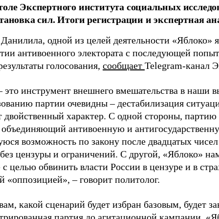
толе Экспертного института социальных исслед
становка сил. Итоги регистрации и экспертная ан
 Данилила, одной из целей деятельности «Яблоко» 
ртии антивоенного электората с последующей попыт
результаты голосования,
сообщает
Telegram-канал 
– это инструмент внешнего вмешательства в наши в
зованию партии очевидны – дестабилизация ситуаци
т двойственный характер. С одной стороны, партию
, объединяющий антивоенную и антигосударственну
юся возможность по закону после двадцатых чисел
 без цензуры и ограничений. С другой, «Яблоко» н
 с целью обвинить власти России в цензуре и в стра
й «оппозицией», – говорит политолог.
вам, какой сценарий будет избран базовым, будет за
стрированная партия до агитационной кампании. «Я