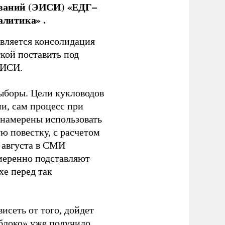
ований (ЭИСИ) «ЕДГ–
алитика» .
является консолидация
кой поставить под
ЭИСИ.
ыборы. Цели кукловодов
и, сам процесс при
 намерены использовать
ю повестку, с расчетом
 августа в СМИ
амеренно подставляют
хе перед так
висеть от того, дойдет
блоко» уже получило