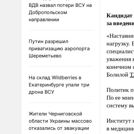
ВДВ назвал потери ВСУ на
Добропольском
Кандидат 
направлении
за введен
«Наставни
Путин разрешил
нагрузку. 
приватизацию аэропорта
специалис
Шереметьево
уважения к
конечном с
Болилой
Т
На склад Wildberries в
Екатеринбурге упали три
Политик п
дрона ВСУ
По ее мне
систему в
Жители Черниговской
Институт 
области Украины массово
отказались от эвакуации
в медицине