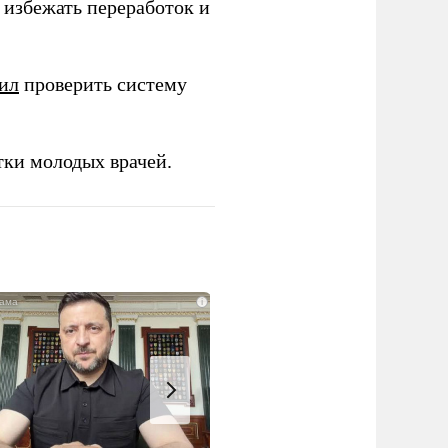
избежать переработок и
ил
проверить систему
тки молодых врачей.
i