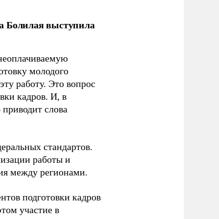
ла Болилая выступила
 неоплачиваемую
готовку молодого
ту работу. Это вопрос
ки кадров. И, в
– приводит слова
еральных стандартов.
низации работы и
ия между регионами.
ентов подготовки кадров
этом участие в