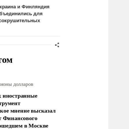
краина и Финляндия
«Генерал-провал»: кака
бъединились для
правда выяснилась про
сокрушительных
Драпатого
анкций" против России
том
лионы долларов
х иностранные
струмент
кое мнение высказал
нт Финансового
рошедшем в Москве