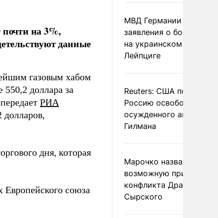
МВД Германии отвергл
 почти на 3%,
заявления о боеприпас
идетельствуют данные
на украинском самолет
Лейпциге
нейшим газовым хабом
 550,2 доллара за
Reuters: США попросил
 передает
РИА
Россию освободить
2 долларов,
осужденного американ
Гилмана
оргового дня, которая
Марочко назвал
возможную причину
конфликта Драпатого и
ах Европейского союза
Сырского