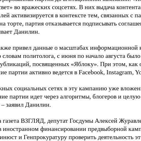
свет» во вражеских соцсетях. В них выдача контент
лей активизируется в контексте тем, связанных с па
на торте, партия отказывается подписывать соглаше
ивает Данилин.
акже привел данные о масштабах информационной 
о словам политолога, с июня по начало августа был
 публикаций, посвященных «Яблоку». При этом, как
е партии активно ведется в Facebook, Instagram, Y
жных социальных сетях в эту кампанию уже вложе
ие партии идет через алгоритмы, блогеров и целу
 – заявил Данилин.
а газета ВЗГЛЯД, депутат Госдумы Алексей Журавл
в иностранном финансировании предвыборной кам
нюст и Генпрокуратуру проверить деятельность э