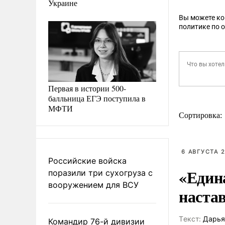
Украине
Вы можете к
политике по 
Первая в истории 500-
балльница ЕГЭ поступила в
МФТИ
Сортировка:
6 АВГУСТА 2
Российские войска
«Един
поразили три сухогруза с
вооружением для ВСУ
наста
Tекст:
Дарья
Командир 76-й дивизии