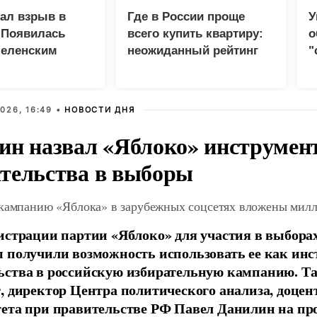
зал взрыв в
Где в России проще
У
 Появилась
всего купить квартиру:
о
Зеленским
неожиданный рейтинг
"
с
026, 16:49 •
НОВОСТИ ДНЯ
ин назвал «Яблоко» инструмен
тельства в выборы
 кампанию «Яблока» в зарубежных соцсетях вложены мил
истрации партии «Яблоко» для участия в выбора
 получили возможность использовать ее как ин
ства в российскую избирательную кампанию. Та
, директор Центра политического анализа, доце
тета при правительстве РФ Павел Данилин на п