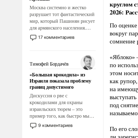
перед Китаем.
круглом с
Москва системно и жестко
2026: Рас
разрушает тот фантастический
мир, который Пашинян рисует
По оценке
для армянского населения.
вокруг па
Мир, где политические
17 комментариев
сомнение 
прожекты будут безусловно
оплачиваться за счет
российских
«Яблоко» 
налогоплательщиков и где
Тимофей Бордачёв
по исполь
Еревану за свои поступки не
этом носи
«Большая крокодила» из
нужно отвечать.
Израиля показала проблему
как рупор
границ допустимого
на имеющу
Дискуссия о рве с
выступать
крокодилами для охраны
под снятие
израильских тюрем – это
называемо
пример того, как быстро мы
двигаемся по пути
9 комментариев
По его сло
революционных изменений.
ли зареги
То, что несколько лет назад