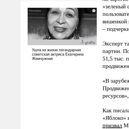
было образом для
«зеленый 
псевдонаучной фантастики,
пользовате
стало всерьез обсуждаемой
вишенкой 
идеей.
– подчерк
Эксперт т
партии. П
51,5 тыс.
продвижени
«В зарубе
Продвижен
ресурсов»,
Как писал
«Яблоко» 
призвал
Ми