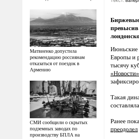
Tекст:
Валер
Биржевые 
превысив 
лондонско
Июньские 
Матвиенко допустила
рекомендацию россиянам
Европы и 
отказаться от поездок в
тысячу ку
Армению
«Новости»
зафиксиров
Такая дин
составляла
Ранее пока
СМИ сообщили о скрытых
подземных заводах по
преодолел
производству БПЛА на