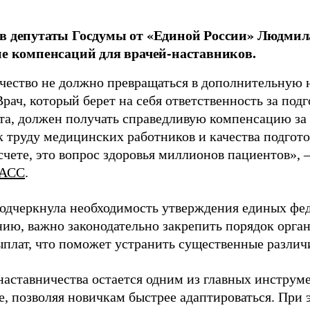
в депутаты Госдумы от «Единой России» Людми
ие компенсаций для врачей-наставников.
чество не должно превращаться в дополнительную
Врач, который берет на себя ответственность за под
та, должен получать справедливую компенсацию за э
 труду медицинских работников и качества подготов
чете, это вопрос здоровья миллионов пациентов», 
АСС
.
одчеркнула необходимость утверждения единых фед
нию, важно законодательно закрепить порядок орга
ыплат, что поможет устранить существенные различ
наставничества остается одним из главных инструм
, позволяя новичкам быстрее адаптироваться. При 