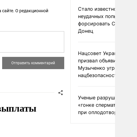
Стало известно о
 сайте. О редакционной
неудачных попытках ВС
форсировать Северски
Донец
Нацсовет Украины по Т
призвал объявить
Музыченко угрозой
нацбезопасности
Ученые разрушили миф
 выплаты
«гонке сперматозоидов
при оплодотворении