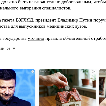
 должно быть исключительно добровольным, чтобы 
нального выгорания специалистов.
а газета ВЗГЛЯД, президент Владимир Путин
поруч
ества для выпускников медицинских вузов.
а государства
уточнил
правила обязательной отрабо
И (0)
▼
i
i