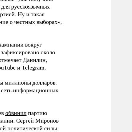
а для русскоязычных
ртией. Ну и такая
ние о честных выборах»,
кампании вокруг
о зафиксировано около
 отмечает Данилин,
ouTube и Telegram.
ны миллионы долларов.
ю сеть информационных
ев
обвинил
партию
пании. Сергей Миронов
той политической силы