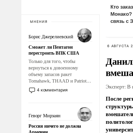
Кто зака
Монако?
связь с 
МНЕНИЯ
Борис Джерелиевский
Сможет ли Пентагон
6 АВГУСТА 2
перестроить ВПК США
Данил
Только для того, чтобы
вернуться к довоенному
вмеша
объему запасов ракет
Tomahawk, THAAD и Patriot
Эксперт: В
США потребуется более трех
4 комментария
лет. Даже небольшая война с
После рег
Ираном опустошила
структуры
американские арсеналы.
вмешатель
Сложившаяся ситуация
Геворг Мирзаян
политолог
означает многолетний период
Россия ничего не должна
уязвимости США, например,
универси
Армении