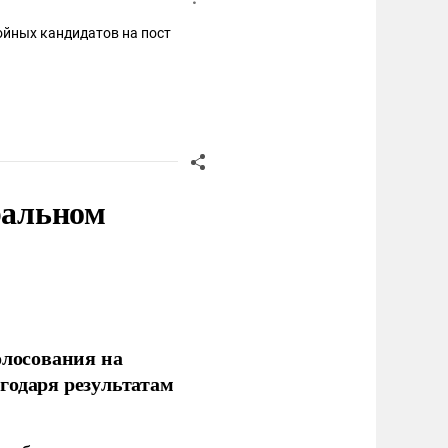
тойных кандидатов на пост
ральном
олосования на
годаря результатам