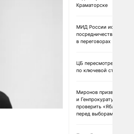
Краматорске
МИД России исключил
посредничество Герма
в переговорах по Украи
ЦБ пересмотрел прогно
по ключевой ставке
Миронов призвал Миню
и Генпрокуратуру
проверить «Яблоко»
перед выборами