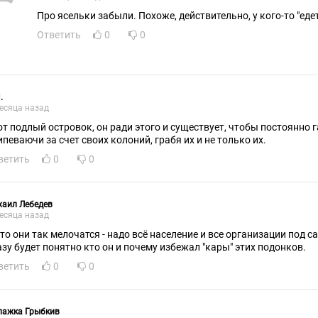
Про ясельки забыли. Похоже, действительно, у кого-то "еде
Ответить
0
0
.
есяца назад
от подлый островок, он ради этого и существует, чтобы постоянно 
ипеваючи за счет своих колоний, грабя их и не только их.
ветить
0
0
хаил Лебедев
есяца назад
что они так мелочатся - надо всё население и все организации под с
азу будет понятно кто он и почему избежал "кары" этих подонков.
ветить
0
0
лажка Грыбкив