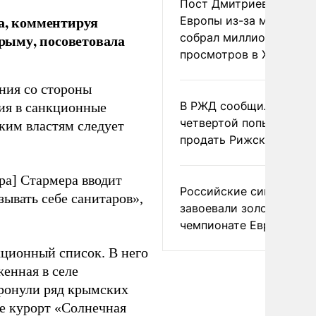
Пост Дмитриева о гибе
а, комментируя
Европы из-за мигранто
собрал миллион
рыму, посоветовала
просмотров в X
ния со стороны
В РЖД сообщили о
ния в санкционные
четвертой попытке
ким властям следует
продать Рижский вокза
ра] Стармера вводит
Российские синхронис
ывать себе санитаров»,
завоевали золото на
чемпионате Европы
кционный список. В него
енная в селе
тронули ряд крымских
же курорт «Солнечная