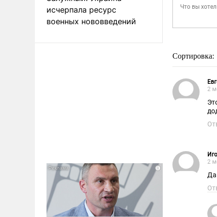
исчерпала ресурс
военных нововведений
Сортировка:
Евг
2 м
Эт
до
От
Иго
2 м
От