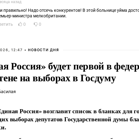
есяца назад
 и правильно! Надо отсечь конкурентов! В этой больнице уйма дос
емьер-министра мелкобритании.
ветить
0
0
026, 12:47 •
НОВОСТИ ДНЯ
ая Россия» будет первой в феде
тене на выборах в Госдуму
Басилая
диная Россия» возглавит список в бланках для г
их выборах депутатов Государственной думы бла
и.