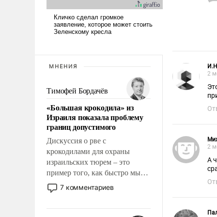
МНЕНИЯ
И.Н
2 м
Эт
Тимофей Бордачёв
пр
«Большая крокодила» из
От
Израиля показала проблему
границ допустимого
Ми
Дискуссия о рве с
2 м
крокодилами для охраны
А 
израильских тюрем – это
ср
пример того, как быстро мы
От
двигаемся по пути
7 комментариев
революционных изменений.
То, что несколько лет назад
Па
было образом для