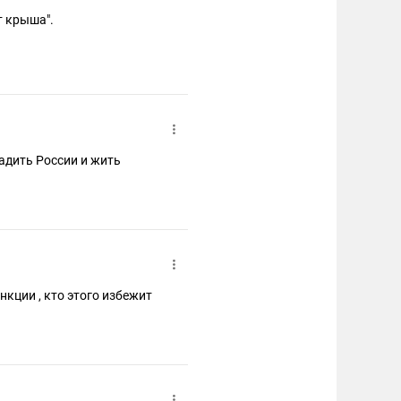
т крыша".
гадить России и жить
анкции , кто этого избежит