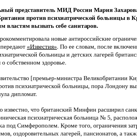
ный представитель МИД России Мария Захаров
Британии против психиатрической больницы в К
м властям вызвать себе санитаров.
прокомментировала новые антироссийские ограниче
 передают
«Известия»
. По ее словам, после включе
ихиатрической больницы и детских лагерей британс
 о собственном здоровье.
авительство [премьер-министра Великобритании Ки
ротив психиатрической больницы, пора Лондону выз
нула дипломат.
ло известно, что британский Минфин расширил сан
иническая психиатрическая больница № 5, располож
ка под Симферополем. Кроме того, ограничения за
омов, оздоровительных лагерей, пансионатов, а так