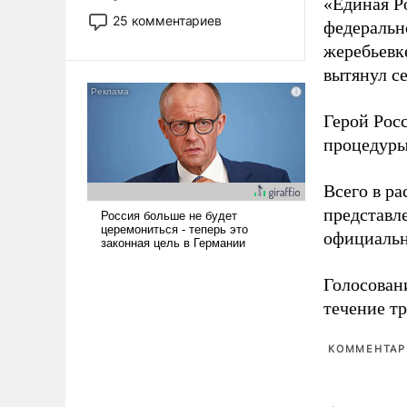
«Единая Р
то это уже стараются не
25 комментариев
федеральн
использовать – так же, как
жеребьевк
«бабка», «дед», – хотя бы в
вытянул с
образованной среде, потому
что оно уже несет негативные
коннотации.
Герой Рос
процедуры
Всего в р
представл
официальн
Голосовани
течение тр
КОММЕНТАРИ