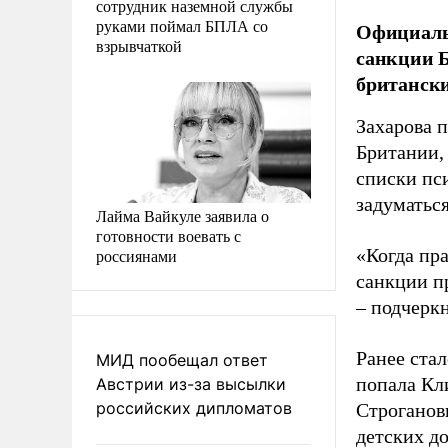
сотрудник наземной службы
руками поймал БПЛА со
Официаль
взрывчаткой
санкции 
британски
Захарова 
Британии,
списки пс
задуматься
Лайма Вайкуле заявила о
готовности воевать с
«Когда пр
россиянами
санкции п
– подчерк
Ранее ста
МИД пообещал ответ
попала Кл
Австрии из-за высылки
российских дипломатов
Строганов
детских д