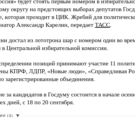
оссия» будет стоять первым номером в избирательн
ому округу на предстоящих выборах депутатов Гос
е, которая проходит в ЦИК. Жребий для политическ
енатор Александр Карелин, передает
ТАСС
.
сии достал из лототрона шар с номером один во вр
 в Центральной избирательной комиссии.
аспределении позиций принимают участие 11 полити
ены КПРФ, ЛДПР, «Новые люди», «Справедливая Ро
о зарегистрированные объединения.
е за кандидатов в Госдуму состоится в начале осен
ех дней, с 18 по 20 сентября.
И (3)
▼