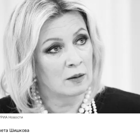
/РИА Новости
вета Шишкова