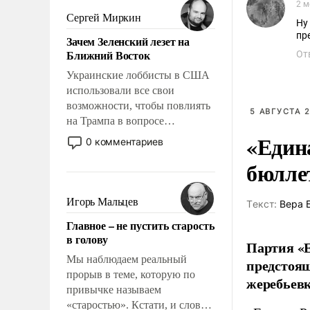
2 м
псевдонаучной фантастики,
Сергей Миркин
Ну
стало всерьез обсуждаемой
пр
Зачем Зеленский лезет на
идеей.
Ближний Восток
От
Украинские лоббисты в США
использовали все свои
возможности, чтобы повлиять
5 АВГУСТА 2
на Трампа в вопросе
предоставления вооружений
«Един
0 комментариев
своим нанимателям. Вероятно,
бюлле
кому-то из тех, кто
консультирует Киев, пришла в
голову мысль: хорошо бы
Игорь Мальцев
Tекст:
Вера 
продемонстрировать, что
Главное – не пустить старость
Украина вступила в
в голову
вооруженное противостояние
Партия «Е
с Ираном.
Мы наблюдаем реальный
предстоящ
прорыв в теме, которую по
жеребьевк
привычке называем
«старостью». Кстати, и слово-