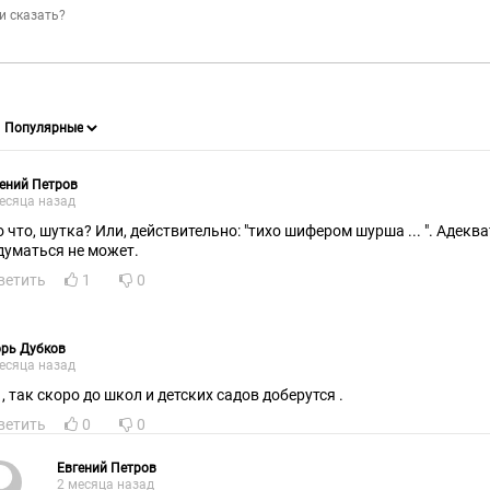
ений Петров
есяца назад
о что, шутка? Или, действительно: "тихо шифером шурша ... ". Адекв
думаться не может.
ветить
1
0
рь Дубков
есяца назад
Да , так скоро до школ и детских садов доберутся .
ветить
0
0
Евгений Петров
2 месяца назад