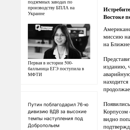
подземных заводах по
производству БПЛА на
Истребите
Украине
Востоке п
Американс
миссию на
на Ближне
Представи
Первая в истории 500-
изданию, ч
балльница ЕГЭ поступила в
аварийную
МФТИ
находится
продолжае
Появились
Путин поблагодарил 76-ю
Корпусом 
дивизию ВДВ за высокие
темпы наступления под
видно поп
Добропольем
подтвержд