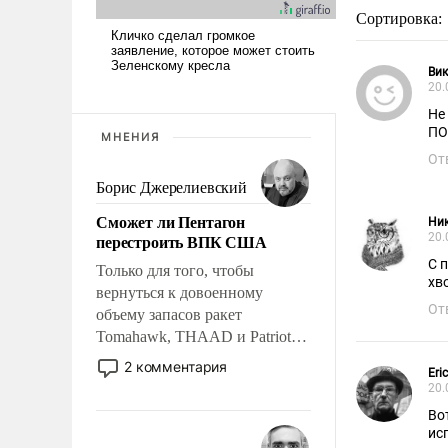
Сортировка:
Вик
20.
Не
ПО
МНЕНИЯ
От
Борис Джерелиевский
Сможет ли Пентагон
Ник
перестроить ВПК США
20.
С 
Только для того, чтобы
хв
вернуться к довоенному
От
объему запасов ракет
Tomahawk, THAAD и Patriot
США потребуется более трех
2 комментария
Eri
лет. Даже небольшая война с
20.
Ираном опустошила
Во
американские арсеналы.
ис
Сложившаяся ситуация