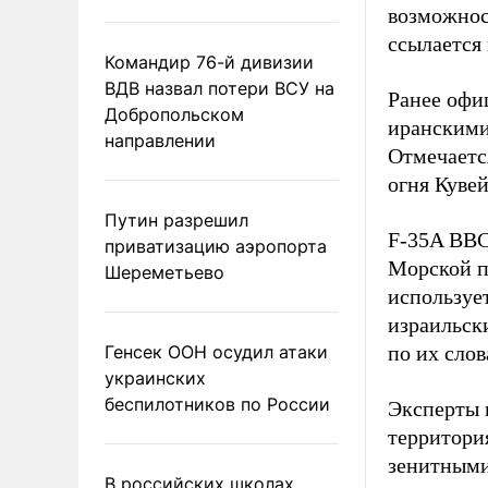
возможнос
ссылается
Командир 76-й дивизии
ВДВ назвал потери ВСУ на
Ранее офи
Добропольском
иранскими
направлении
Отмечаетс
огня Куве
Путин разрешил
F-35A ВВС
приватизацию аэропорта
Морской п
Шереметьево
используе
израильски
Генсек ООН осудил атаки
по их слов
украинских
беспилотников по России
Эксперты п
территори
зенитными
В российских школах