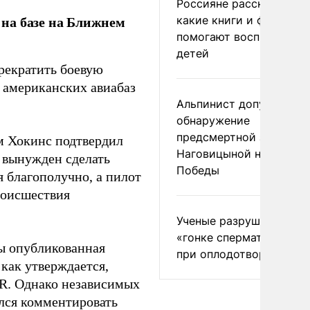
Россияне рассказали,
на базе на Ближнем
какие книги и фильмы
помогают воспитывать
детей
екратить боевую
з американских авиабаз
Альпинист допустил
обнаружение
предсмертной записки
м Хокинс подтвердил
Наговицыной на пике
л вынужден сделать
Победы
 благополучно, а пилот
роисшествия
Ученые разрушили миф
«гонке сперматозоидов
ы опубликованная
при оплодотворении
как утверждается,
R. Однако независимых
ался комментировать