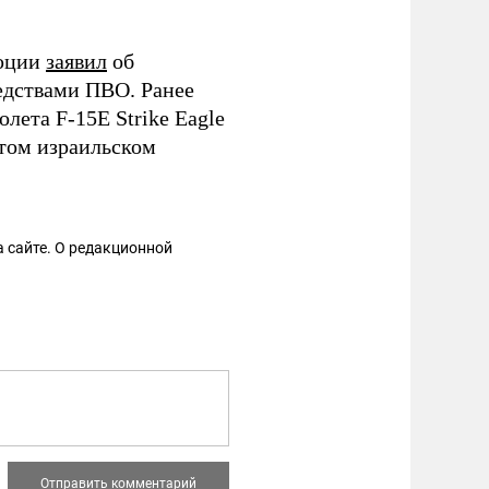
люции
заявил
об
едствами ПВО. Ранее
лета F-15E Strike Eagle
том израильском
 сайте. О редакционной