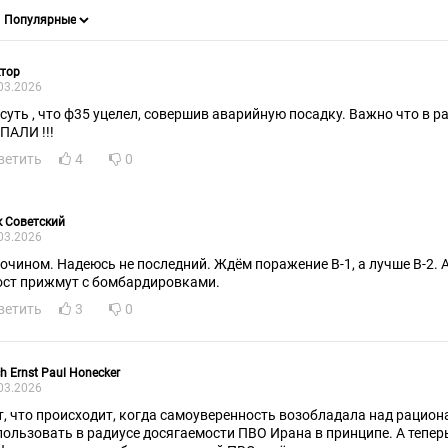
тор
03.2026
 суть , что ф35 уцелел, совершив аварийную посадку. Важно что в 
ПАЛИ !!!
ветить
4
0
 Советский
03.2026
почином. Надеюсь не последний. Ждём поражение В-1, а лучше В-2.
ост прижмут с бомбардировками.
ветить
3
0
ch Ernst Paul Honecker
03.2026
т, что происходит, когда самоуверенность возобладала над рацион
пользовать в радиусе досягаемости ПВО Ирана в принципе. А тепе