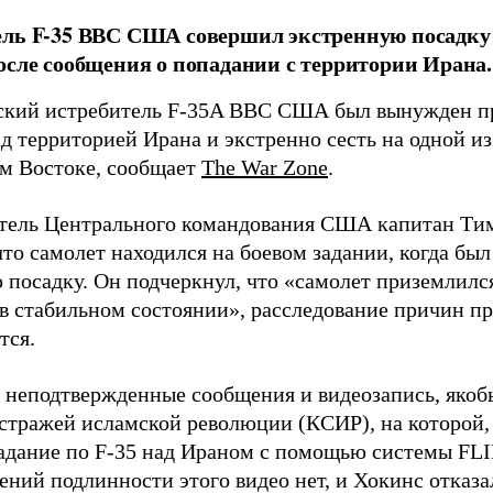
ль F-35 ВВС США совершил экстренную посадку 
осле сообщения о попадании с территории Ирана.
кий истребитель F-35A ВВС США был вынужден пр
д территорией Ирана и экстренно сесть на одной и
м Востоке, сообщает
The War Zone
.
тель Центрального командования США капитан Ти
то самолет находился на боевом задании, когда бы
 посадку. Он подчеркнул, что «самолет приземлился
 в стабильном состоянии», расследование причин п
тся.
 неподтвержденные сообщения и видеозапись, якоб
стражей исламской революции (КСИР), на которой, 
адание по F-35 над Ираном с помощью системы FLI
ений подлинности этого видео нет, и Хокинс отказ