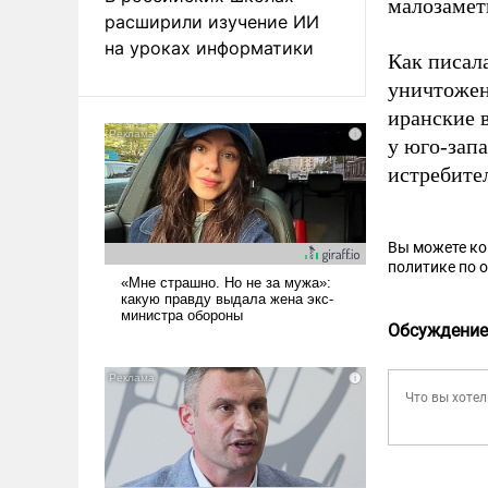
малозамет
расширили изучение ИИ
на уроках информатики
Как писал
уничтожен
иранские 
у юго-зап
истребител
Вы можете к
политике по 
Обсуждение