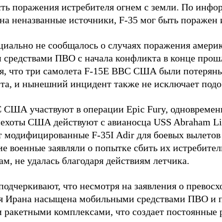
ть поражения истребителя огнем с земли. По инфо
 на неназванные источники, F-35 мог быть поражен
циально не сообщалось о случаях поражения амери
 средствами ПВО с начала конфликта в конце прош
я, что три самолета F-15E ВВС США были потеряны
йта, и нынешний инцидент также не исключает подо
 США участвуют в операции Epic Fury, одновремен
ехоты США действуют с авианосца USS Abraham Lin
т модифицированные F-35I Adir для боевых вылетов
е военные заявляли о попытке сбить их истребител
ам, не удалась благодаря действиям летчика.
одчеркивают, что несмотря на заявления о превосхо
я Ирана насыщена мобильными средствами ПВО и 
 ракетными комплексами, что создает постоянные 