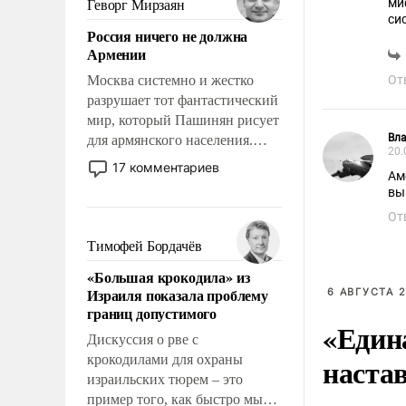
ми
Геворг Мирзаян
означает многолетний период
си
Россия ничего не должна
уязвимости США, например,
Армении
перед Китаем.
Москва системно и жестко
От
разрушает тот фантастический
мир, который Пашинян рисует
Вл
для армянского населения.
20.
Мир, где политические
17 комментариев
Ам
прожекты будут безусловно
вы
оплачиваться за счет
От
российских
налогоплательщиков и где
Тимофей Бордачёв
Еревану за свои поступки не
«Большая крокодила» из
нужно отвечать.
Израиля показала проблему
6 АВГУСТА 2
границ допустимого
«Един
Дискуссия о рве с
наста
крокодилами для охраны
израильских тюрем – это
пример того, как быстро мы