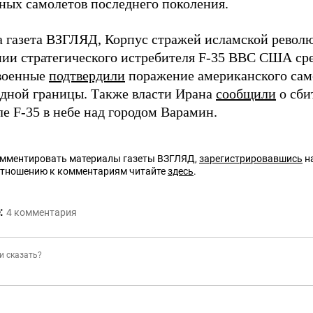
ных самолетов последнего поколения.
а газета ВЗГЛЯД, Корпус стражей исламской рево
ии стратегического истребителя F-35 ВВС США ср
военные
подтвердили
поражение американского само
адной границы. Также власти Ирана
сообщили
о сби
е F-35 в небе над городом Варамин.
омментировать материалы газеты ВЗГЛЯД,
зарегистрировавшись
на
отношению к комментариям читайте
здесь
.
:
4
комментария