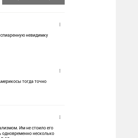
распиаренную невидимку
 Америкосы тогда точно
ализмом. Им не стоило его
рь одновременно несколько