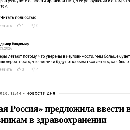
фов рухнуло: о слабости иранской ПВО, о её разрушении и о том, что
стем.
Читать полностью
ветить
1
0
адимир Владимир
03.2026
еры летают потому, что уверены в неуязвимости. Чем больше будет 
ше вероятность, что лётчики будут отказываться летать, как было 
ветить
3
4
026, 12:44 •
НОВОСТИ ДНЯ
ая Россия» предложила ввести
вникам в здравоохранении