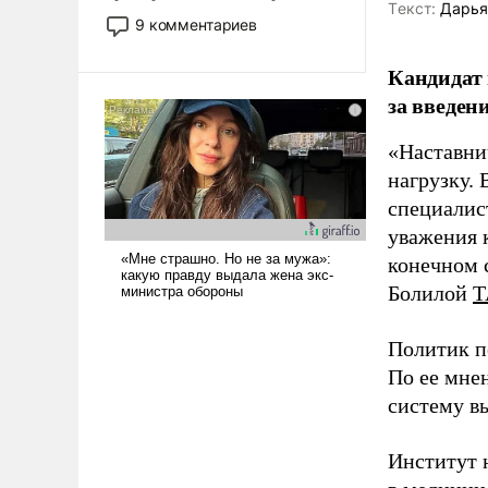
Tекст:
Дарья
двигаемся по пути
9 комментариев
революционных изменений.
То, что несколько лет назад
Кандидат 
было образом для
за введен
псевдонаучной фантастики,
стало всерьез обсуждаемой
«Наставни
идеей.
нагрузку. 
специалис
уважения к
конечном с
Болилой
Т
Политик п
По ее мне
систему в
Институт 