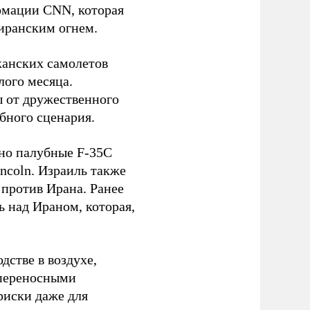
рмации CNN, которая
 иранским огнем.
канских самолетов
лого месяца.
 от дружественного
бного сценария.
но палубные F-35C
coln. Израиль также
 против Ирана. Ранее
ь над Ираном, которая,
дстве в воздухе,
переносными
риски даже для