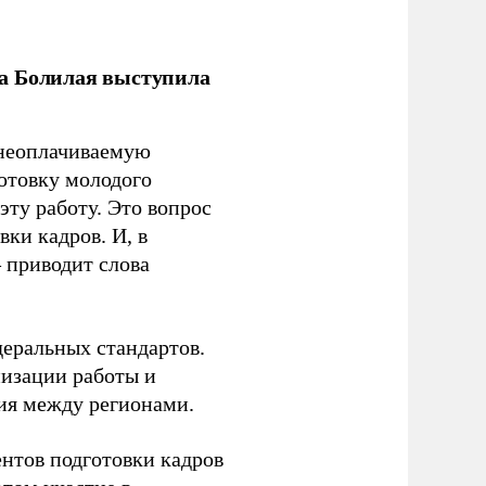
ла Болилая выступила
 неоплачиваемую
готовку молодого
ту работу. Это вопрос
ки кадров. И, в
– приводит слова
еральных стандартов.
низации работы и
ия между регионами.
ентов подготовки кадров