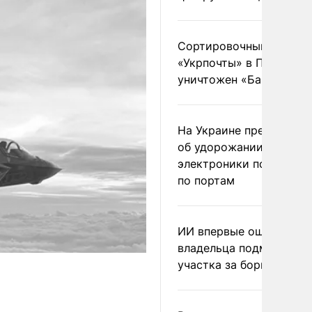
Сортировочный пункт
«Укрпочты» в Павлогра
уничтожен «Бандероль
На Украине предупреди
об удорожании китайс
электроники после уда
по портам
ИИ впервые оштрафова
владельца подмосковн
участка за борщевик