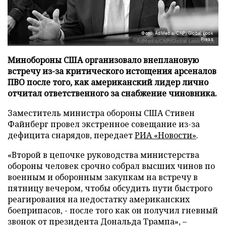
Фото: AdMedia/CNP/Global Look
Press
Минобороны США организовало внеплановую
встречу из-за критического истощения арсеналов
ПВО после того, как американский лидер лично
отчитал ответственного за снабжение чиновника.
Заместитель министра обороны США Стивен
Файнберг провел экстренное совещание из-за
дефицита снарядов, передает
РИА «Новости»
.
«Второй в цепочке руководства министерства
обороны человек срочно собрал высших чинов по
военным и оборонным закупкам на встречу в
пятницу вечером, чтобы обсудить пути быстрого
реагирования на недостатку американских
боеприпасов, - после того как он получил гневный
звонок от президента Дональда Трампа», –