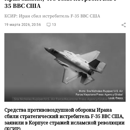
35 ВВС США
КСИР: Иран сбил истребитель F-35 ВВС США
19 марта 2026, 20:56
13
Фото: Sra Nicholas Rupiper/U.S. Air
Force/Keystone Press Agency/Global
Look Press
Средства противовоздушной обороны Ирана
сбили стратегический истребитель F-35 ВВС США,
заявили в Корпусе стражей исламской революции
(КСИР).