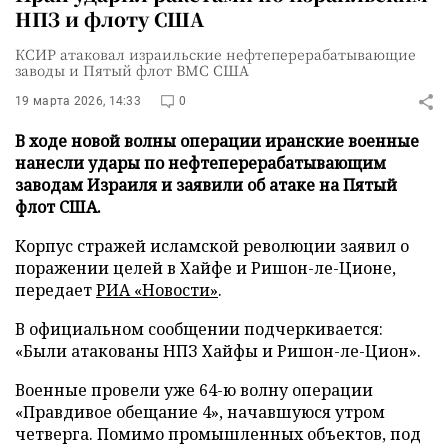
НПЗ и флоту США
КСИР атаковал израильские нефтеперерабатывающие
заводы и Пятый флот ВМС США
19 марта 2026, 14:33
0
В ходе новой волны операции иранские военные
нанесли удары по нефтеперерабатывающим
заводам Израиля и заявили об атаке на Пятый
флот США.
Корпус стражей исламской революции заявил о
поражении целей в Хайфе и Ришон-ле-Ционе,
передает
РИА «Новости»
.
В официальном сообщении подчеркивается:
«Были атакованы НПЗ Хайфы и Ришон-ле-Цион».
Военные провели уже 64-ю волну операции
«Правдивое обещание 4», начавшуюся утром
четверга. Помимо промышленных объектов, под