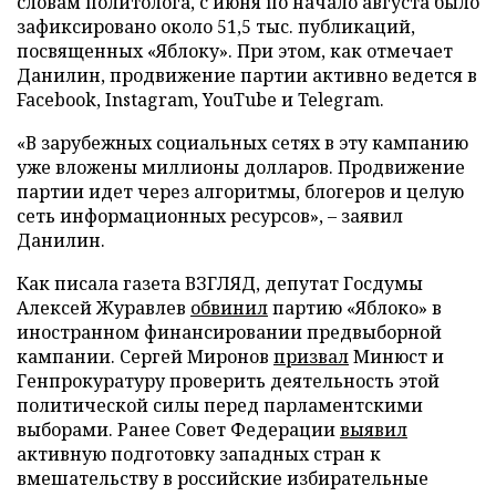
словам политолога, с июня по начало августа было
зафиксировано около 51,5 тыс. публикаций,
посвященных «Яблоку». При этом, как отмечает
Данилин, продвижение партии активно ведется в
Facebook, Instagram, YouTube и Telegram.
«В зарубежных социальных сетях в эту кампанию
уже вложены миллионы долларов. Продвижение
партии идет через алгоритмы, блогеров и целую
сеть информационных ресурсов», – заявил
Данилин.
Как писала газета ВЗГЛЯД, депутат Госдумы
Алексей Журавлев
обвинил
партию «Яблоко» в
иностранном финансировании предвыборной
кампании. Сергей Миронов
призвал
Минюст и
Генпрокуратуру проверить деятельность этой
политической силы перед парламентскими
выборами. Ранее Совет Федерации
выявил
активную подготовку западных стран к
вмешательству в российские избирательные