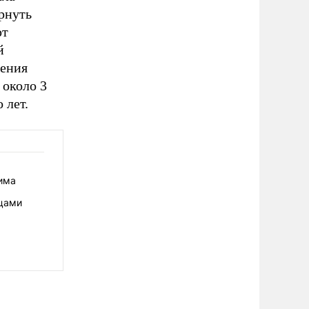
ернуть
ют
й
шения
 около 3
 лет.
има
нцами