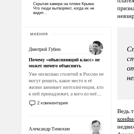
плате
призна
невзи
МНЕНИЯ
С
Дмитрий Губин
ст
Почему «объясняющий класс» не
может ничего объяснить
от
Уже несколько столетий в России не
не
могут решить, какое место в её
жизни занимает интеллигенция, кто
к ней принадлежит, а кого из неё
исключили с правом
2 комментария
восстановления и без оного. И чем
Ведь 
она отличается от просто
конфи
образованных людей. Иногда
недви
казалось, что эти вопросы решены
Александр Тимохин
раз и навсегда, но – нет, не решены.