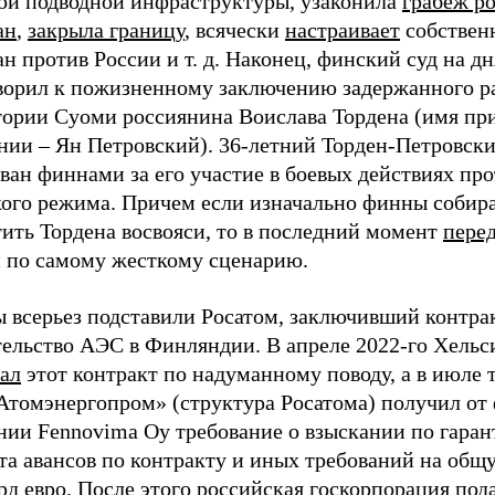
ой подводной инфраструктуры, узаконила
грабеж р
ан
,
закрыла границу
, всячески
настраивает
собствен
н против России и т. д. Наконец, финский суд на дн
ворил к пожизненному заключению задержанного р
тории Суоми россиянина Воислава Тордена (имя пр
нии – Ян Петровский). 36-летний Торден-Петровск
ван финнами за его участие в боевых действиях пр
кого режима. Причем если изначально финны собир
ить Тордена восвояси, то в последний момент
пере
 по самому жесткому сценарию.
 всерьез подставили Росатом, заключивший контра
тельство АЭС в Финляндии. В апреле 2022-го Хельс
вал
этот контракт по надуманному поводу, а в июле 
«Атомэнергопром» (структура Росатома) получил от
нии Fennovima Oy требование о взыскании по гара
ата авансов по контракту и иных требований на об
рд евро. После этого российская госкорпорация под