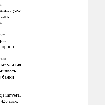
м
финны, уже
сать
.
ием
рез
ы просто
сии
ные усилия
пришлось
з банки
д Finnvera,
 420 млн.