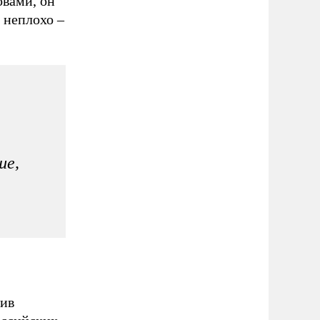
овами, он
 неплохо –
ше,
тив