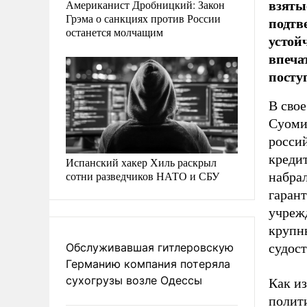
взяты
Американист Дробницкий: Закон
Грэма о санкциях против России
подтв
останется молчащим
устой
впеча
посту
В свое
Суоми
росси
креди
Испанский хакер Хиль раскрыл
сотни разведчиков НАТО и СБУ
набрал
гаран
учрежд
крупн
Обслуживавшая гитлеровскую
судост
Германию компания потеряла
сухогрузы возле Одессы
Как и
полит