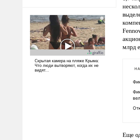
твердым под ударами судьбы, брать
нескол
на себя ответственность, помогать
выделе
слабым, идти вперед и
компе
адаптироваться.
Fenno
акцио
млрд е
НА
Фи
Фи
ве
От
Еще о