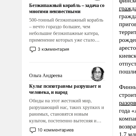
финск
Безэкипажный корабль – задача со
гражд
многими неизвестными
гражда
500-тонный безэкипажный корабль
приго
– нечто гораздо большее, чем
терри
небольшие безэкипажные катера,
рожде
применение которых уже стало
обыденностью. Задача по созданию
аресто
3 комментария
такого корабля очень сложна и
киевс
амбициозна. Однако и ее
отпуст
реализация радикально поднимет
пошли
наши боевые возможности.
Ольга Андреева
Культ психотравмы разрушает и
Финны
человека, и народ
строи
Обиды на этот жестокий мир,
разор
разрушающий нас, таких хрупких и
года 
ранимых, становятся новым
компа
культом, постепенно вытесняя и
возвр
отменяя традиционное требование к
10 комментариев
1,7 мл
человеку – быть мужественным и