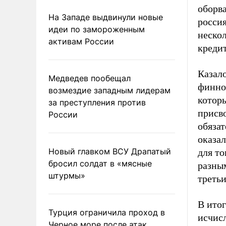
оборва
На Западе выдвинули новые
росси
идеи по замороженным
неско
активам России
кредит
Казал
Медведев пообещал
финнов
возмездие западным лидерам
котор
за преступления против
присво
России
обязат
оказа
Новый главком ВСУ Драпатый
для то
бросил солдат в «мясные
разны
штурмы»
третьи
В итог
Турция ограничила проход в
исчис
Черное море после атак