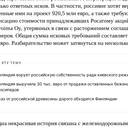
ько ответных исков. В частности, россияне хотят в
нные ими на проект 920,5 млн евро, а также требу
нсацию стоимости принадлежавших Росатому акци
voima Oy, утерянных в связи с расторжением согла
неров. Общая сумма исковых требований составляет
вро. Разбирательство может затянуться на несколько
 ЭТУ ТЕМУ
нляндия ворует российскую собственность ради киевского реж
нляндия выручила 30 тыс. евро от продажи оставленных беже
лосипедов
каз от российской древесины дорого обходится Финляндии
дна некрасивая история связана с железнодорожным