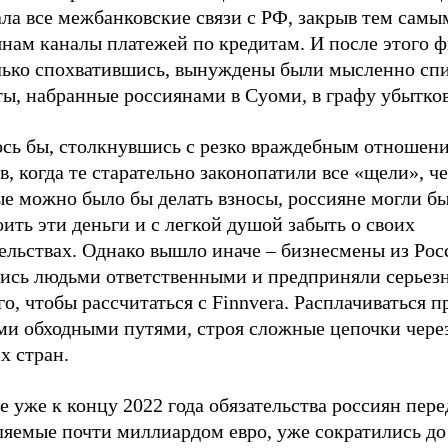
ла все межбанковские связи с РФ, закрыв тем самы
янам каналы платежей по кредитам. И после этого 
лько спохватившись, вынуждены были мысленно спи
ы, набранные россиянами в Суоми, в графу убытков
ось бы, столкнувшись с резко враждебным отношен
, когда те старательно законопатили все «щели», че
ые можно было бы делать взносы, россияне могли б
ить эти деньги и с легкой душой забыть о своих
ельствах. Однако вышло иначе – бизнесмены из Рос
лись людьми ответственными и предприняли серьез
го, чтобы рассчитаться с Finnvera. Расплачиваться 
ми обходными путями, строя сложные цепочки чере
х стран.
е уже к концу 2022 года обязательства россиян пере
ляемые почти миллиардом евро, уже сократились до