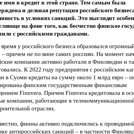
е ими в кредит в этой стране. Тем самым была
ерждена и деловая репутация российского бизнеса,
чивость в условиях санкций. Это выглядит особе
тляюще на фоне того, как бесчестно финское госу
пило с российскими гражданами.
 время у российского бизнеса образовался огромный
 – причем не по вине самих россиян. На момент на
йские компании активно работали в Финляндии и т
товались. К 2022 году предприятия с российским к
и в Суоми кредиты на сумму около 1 млрд евро – о
тированы финским государственным финансовым
ением Finnvera. Причем Finnvera кредитовала в ос
ые компании, работающие в телекоммуникационной
роительной отраслях.
звестно, финны активно подключились к проводимо
ике антироссийских санкций – в частности Финлян