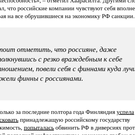
жеспособность», – отметил Хаарасилта. Другими сл
л, что российские компании чувствуют себя вполне
рая на все обрушившиеся на экономику РФ санкции.
тоит отметить, что россияне, даже
олкнувшись с резко враждебным к себе
ношением, повели себя с финнами куда луч
жели финны с россиянами.
только за последние полтора года Финляндия
успела
сковать
принадлежащую российскому государству
жимость,
попыталась
обвинить РФ в диверсиях про