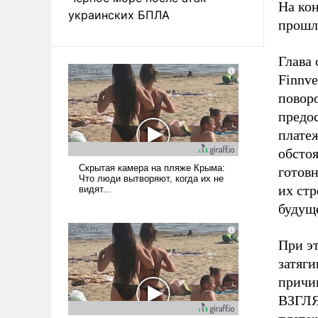
На кон
украинских БПЛА
прошло
Глава
Finnve
поворо
предо
плате
обсто
готов
их стр
будущ
При эт
затяги
причин
ВЗГЛЯ