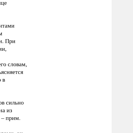
нце
ентами
м
и. При
ии,
го словам,
ъясняется
 в
ов сильно
на из
 – прим.