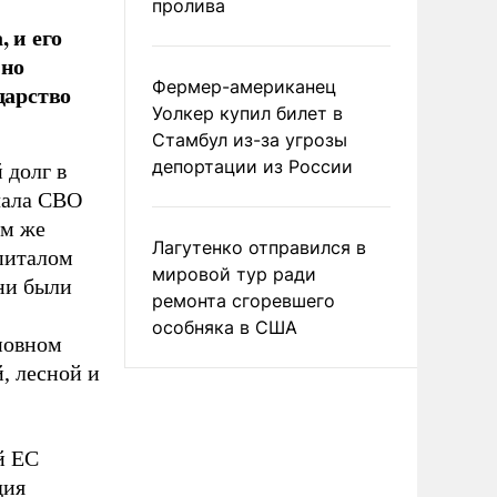
пролива
 и его
нно
Фермер-американец
дарство
Уолкер купил билет в
Стамбул из-за угрозы
депортации из России
 долг в
чала СВО
ам же
Лагутенко отправился в
апиталом
мировой тур ради
ни были
ремонта сгоревшего
особняка в США
новном
, лесной и
й ЕС
дия