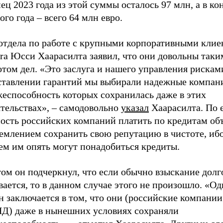
ец 2023 года из этой суммы осталось 97 млн, а в ко
го года – всего 64 млн евро.
 отдела по работе с крупными корпоративными кли
ra Юсси Хаарасилта заявил, что они довольны таки
том дел. «Это заслуга и нашего управления рискам
ставлении гарантий мы выбирали надежные компан
жеспособность которых сохранилась даже в этих
ятельствах», – самодовольно
указал
Хаарасилта. По е
ность российских компаний платить по кредитам об
емлением сохранить свою репутацию в чистоте, ибо
ем им опять могут понадобиться кредиты.
ом он подчеркнул, что если обычно взыскание долг
вается, то в данном случае этого не произошло. «Од
 заключается в том, что они (российские компании
Д) даже в нынешних условиях сохраняли