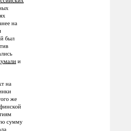
оссийских
ных
ях
анее на
и
ий был
отив
ались
думали
и
кт на
инки
того же
 финской
нтиям
щую сумму
ала