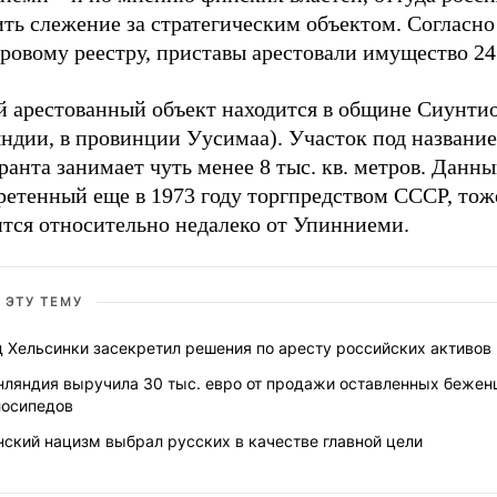
ть слежение за стратегическим объектом. Согласно
ровому реестру, приставы арестовали имущество 24
й арестованный объект находится в общине Сиунтио
ндии, в провинции Уусимаа). Участок под названи
анта занимает чуть менее 8 тыс. кв. метров. Данны
ретенный еще в 1973 году торгпредством СССР, тож
ится относительно недалеко от Упинниеми.
 ЭТУ ТЕМУ
 Хельсинки засекретил решения по аресту российских активов
нляндия выручила 30 тыс. евро от продажи оставленных беже
лосипедов
ский нацизм выбрал русских в качестве главной цели