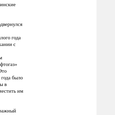
финские
одвернулся
лого года
кании с
м
фтогаз»
Это
 года было
ы в
местить им
тражный