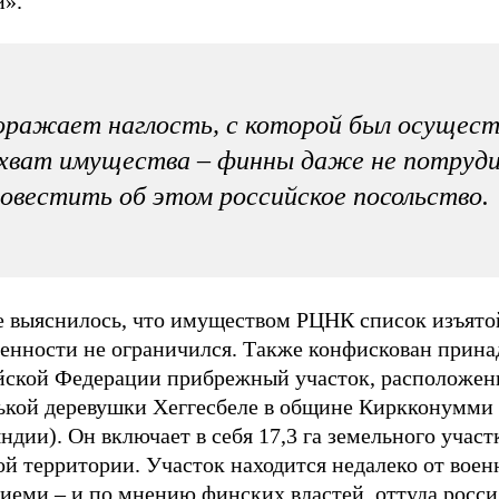
и».
ражает наглость, с которой был осущест
хват имущества – финны даже не потруди
овестить об этом российское посольство.
е выяснилось, что имуществом РЦНК список изъято
венности не ограничился. Также конфискован прин
йской Федерации прибрежный участок, расположен
ькой деревушки Хеггесбеле в общине Киркконумми 
дии). Он включает в себя 17,3 га земельного участк
й территории. Участок находится недалеко от воен
иеми – и по мнению финских властей, оттуда росси