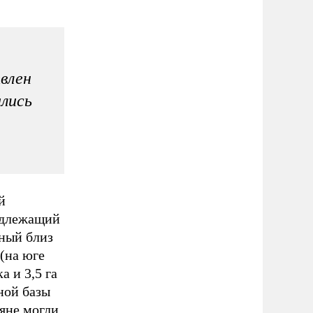
влен
лись
й
адлежащий
ный близ
(на юге
а и 3,5 га
ной базы
яне могли