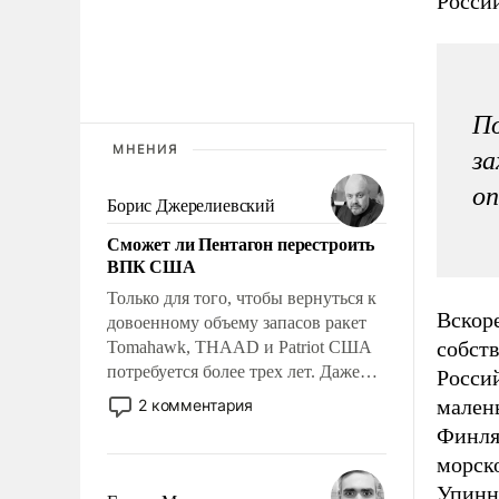
Росси
По
МНЕНИЯ
за
оп
Борис Джерелиевский
Сможет ли Пентагон перестроить
ВПК США
Только для того, чтобы вернуться к
Вскор
довоенному объему запасов ракет
собст
Tomahawk, THAAD и Patriot США
потребуется более трех лет. Даже
Росси
небольшая война с Ираном
мален
2 комментария
опустошила американские
Финлян
арсеналы. Сложившаяся ситуация
морско
означает многолетний период
Упинн
уязвимости США, например, перед