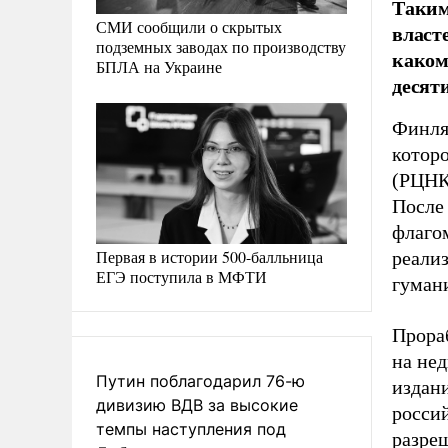
Таким
СМИ сообщили о скрытых
власт
подземных заводах по производству
каком
БПЛА на Украине
десят
Финля
которо
(РЦНК)
После
флаго
Первая в истории 500-балльница
реали
ЕГЭ поступила в МФТИ
гуман
Прораб
на не
Путин поблагодарил 76-ю
издани
дивизию ВДВ за высокие
россий
темпы наступления под
разреш