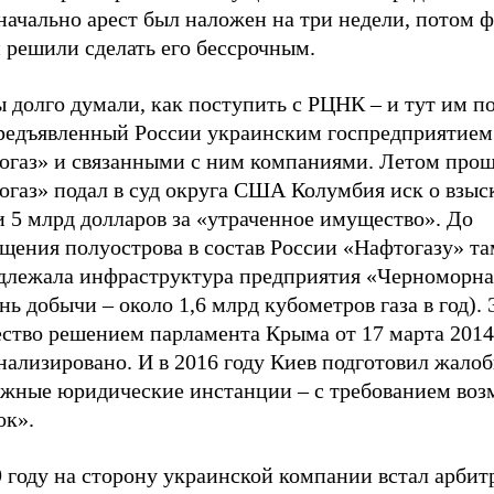
начально арест был наложен на три недели, потом 
 решили сделать его бессрочным.
 долго думали, как поступить с РЦНК – и тут им п
предъявленный России украинским госпредприятием
огаз» и связанными с ним компаниями. Летом прош
огаз» подал в суд округа США Колумбия иск о взыс
 5 млрд долларов за «утраченное имущество». До
щения полуострова в состав России «Нафтогазу» та
длежала инфраструктура предприятия «Черноморна
нь добычи – около 1,6 млрд кубометров газа в год). 
ство решением парламента Крыма от 17 марта 2014
ализировано. И в 2016 году Киев подготовил жалоб
ежные юридические инстанции – с требованием воз
ок».
9 году на сторону украинской компании встал арби