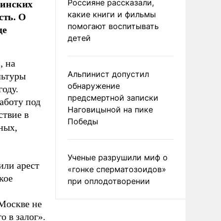
финских
Россияне рассказали,
сть. О
какие книги и фильмы
помогают воспитывать
ще
детей
, на
Альпинист допустил
льтуры
обнаружение
оду.
предсмертной записки
аботу под
Наговицыной на пике
ствие в
Победы
ных,
Ученые разрушили миф о
или арест
«гонке сперматозоидов»
кое
при оплодотворении
 Москве не
о в залог».