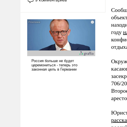
назад было образом для
Сообщ
псевдонаучной фантастики, стало
всерьез обсуждаемой идеей.
объект
находи
году
н
конфи
отдых
Окруж
касающ
засекр
706/2
Второе
аресто
Юрист
расска