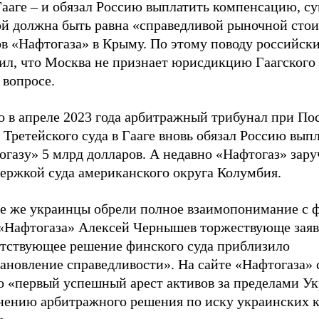
Гааге – и обязал Россию выплатить компенсацию, с
ой должна быть равна «справедливой рыночной сто
ов «Нафтогаза» в Крыму. По этому поводу российс
ил, что Москва не признает юрисдикцию Гаагского
 вопросе.
о в апреле 2023 года арбитражный трибунал при По
 Третейского суда в Гааге вновь обязал Россию вып
газу» 5 млрд долларов. А недавно «Нафтогаз» зару
держкой суда американского округа Колумбия.
ге же украинцы обрели полное взаимопонимание с 
 «Нафтогаза» Алексей Чернышев торжествующе заяв
етствующее решение финского суда приблизило
ановление справедливости». На сайте «Нафтогаза» 
то «первый успешный арест активов за пределами У
нению арбитражного решения по иску украинских 