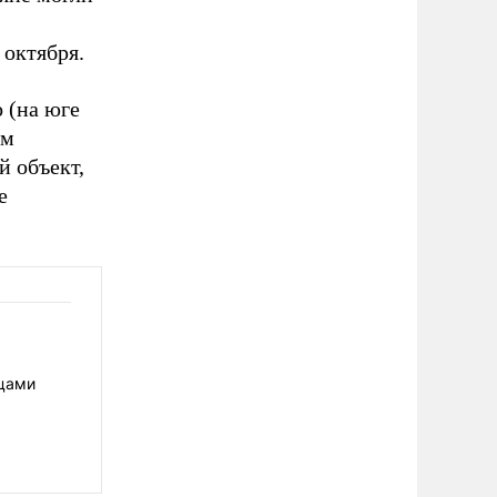
 октября.
 (на юге
ем
й объект,
е
нцами