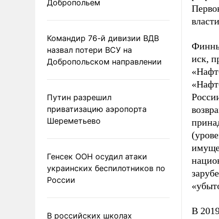
Добропольем
Перво
власти
Командир 76-й дивизии ВДВ
Финны
назвал потери ВСУ на
иск, 
Добропольском направлении
«Нафт
«Нафт
России
Путин разрешил
приватизацию аэропорта
возвра
Шереметьево
прина
(урове
имуще
Генсек ООН осудил атаки
национ
украинских беспилотников по
заруб
России
«убыт
В 201
В российских школах