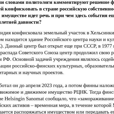
и словами политологи комментируют решение 
ей конфисковать в стране российскую собственно
 имуществе идет речь и при чем здесь события е
илетней давности?
ндия конфисковала земельный участок в Хельсинки
м находится здание Российского центра науки и ку
. Данный центр был открыт еще при СССР, в 1977 г
 распада Советского Союза центр продолжил свою р
м РФ. Основной задачей учреждения являлось содей
зации российско-финских культурных, образователь
итарных и научных проектов.
отал он до апреля 2023 года, а потом финны налож
движимое и движимое имущество РЦНК. Тогда финс
е Helsingin Sanomat сообщало, что «замораживание
ских активов – временная мера, в течение которой
ается распоряжаться имуществом или передавать ег