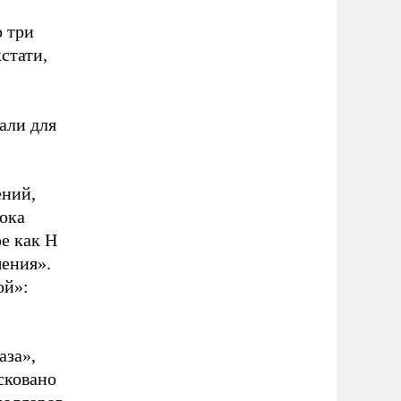
о три
стати,
али для
ений,
ока
ое как H
шения».
ой»:
аза»,
сковано