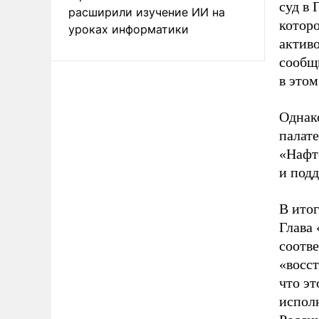
суд в 
расширили изучение ИИ на
котор
уроках информатики
актив
сообщ
в этом
Однак
палате
«Нафто
и под
В ито
Глава
соотв
«восст
что э
испол