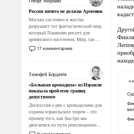
Геворг Мирзаян
Китаем.
налади
Россия ничего не должна Армении
кадаст
Москва системно и жестко
разрушает тот фантастический мир,
Друго
который Пашинян рисует для
Финля
армянского населения. Мир, где
Леппяр
политические прожекты будут
17 комментариев
приоб
безусловно оплачиваться за счет
российских налогоплательщиков и
наход
где Еревану за свои поступки не
нужно отвечать.
Тимофей Бордачёв
НА
«Большая крокодила» из Израиля
показала проблему границ
Суд
допустимого
Фи
Дискуссия о рве с крокодилами для
ве
охраны израильских тюрем – это
пример того, как быстро мы
Фин
двигаемся по пути революционных
изменений. То, что несколько лет
9 комментариев