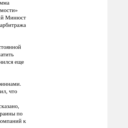
умма
имости»
кий Минюст
 арбитража
стоянной
латить
чился еще
финнами.
ил, что
сказано,
краины по
компаний к