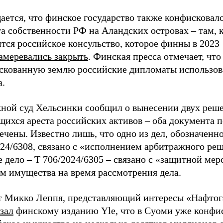
ается, что финское государство также конфисковал
а собственности РФ на Аландских островах – там, к
тся российское консульство, которое финны в 2023
амеревались закрыть
. Финская пресса отмечает, что
скованную землю российские дипломаты использов
а.
ной суд Хельсинки сообщил о вынесении двух реш
ихся ареста российских активов – оба документа п
ечены. Известно лишь, что одно из дел, обозначенн
024/6308, связано с «исполнением арбитражного ре
 дело – T 706/2024/6305 – связано с «защитной мер
м имущества на время рассмотрения дела.
 Микко Леппя, представляющий интересы «Нафтог
зал
финскому изданию Yle, что в Суоми уже конфи