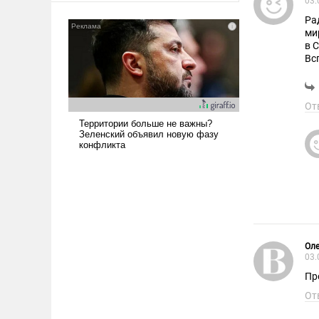
03.
сложна и амбициозна. Однако
Ра
и ее реализация радикально
ми
поднимет наши боевые
в 
возможности.
Вс
Та
не
От
Оле
03.
Пр
От