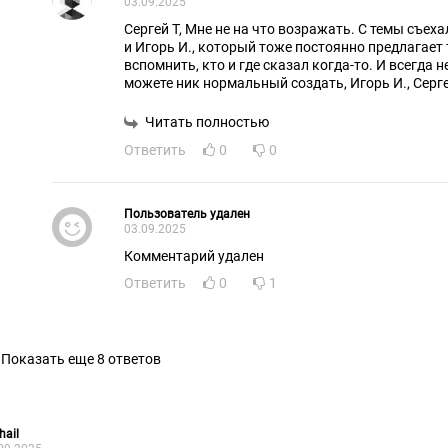
03.09.2025
Сергей Т, Мне не на что возражать. С темы съеха
и Игорь И., который тоже постоянно предлагает т
вспомнить, кто и где сказал когда-то. И всегда н
можете ник нормальный создать, Игорь И., Серге
тупой ИИ используют, без фантазии совсем. С н
договориться, вон с гитлером не стали договарив
Читать полностью
Только полная капитуляция, когда мы дойдём д
Ответить
0
0
Украины.
Пользователь удален
03.09.2025
Комментарий удален
Ответить
0
1
Показать еще 8 ответов
hail