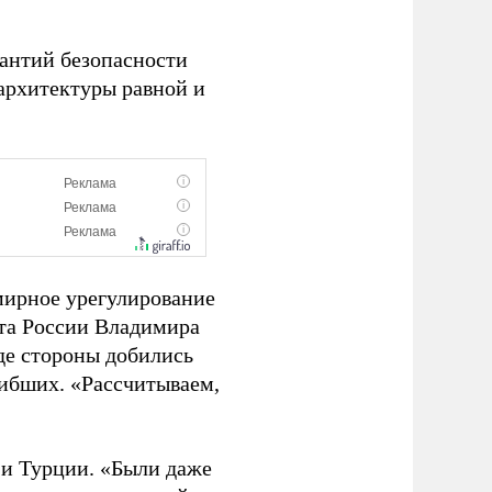
рантий безопасности
архитектуры равной и
мирное урегулирование
нта России Владимира
де стороны добились
ибших. «Рассчитываем,
 и Турции. «Были даже