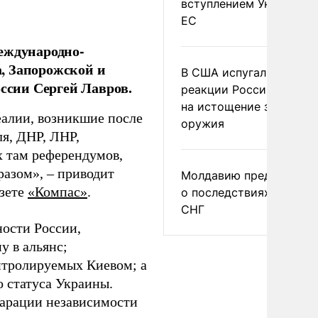
вступлением Украины в
ЕС
еждународно-
, Запорожской и
В США испугались
оссии Сергей Лавров.
реакции России и Кита
на истощение запасов
еалии, возникшие после
оружия
я, ДНР, ЛНР,
х там референдумов,
азом», – приводит
Молдавию предупреди
азете
«Компас»
.
о последствиях выхода
СНГ
ности России,
у в альянс;
онтролируемых Киевом; а
о статуса Украины.
ларации независимости