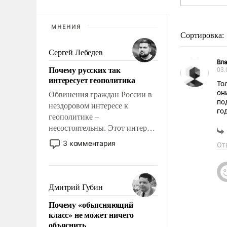
МНЕНИЯ
Сортировка:
Сергей Лебедев
Вл
Почему русских так
03.
интересует геополитика
То
он
Обвинения граждан России в
по
нездоровом интересе к
го
геополитике –
бо
несостоятельны. Этот интерес
рационален и прагматичен. Он
3 комментария
От
обусловлен тысячелетним
опытом выживания в крайне
непростых условиях и
фундаментальным знанием,
Дмитрий Губин
что мировая политика имеет
Почему «объясняющий
свойство заявляться на порог
класс» не может ничего
нашего дома.
объяснить