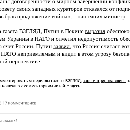
аны договоренности о мирном завершении конфликт
совету своих западных кураторов отказался от под
 выбрав продолжение войны», – напомнил министр.
а газета ВЗГЛЯД, Путин в Пекине
выразил
обеспоко
ем Украины в НАТО и отметил недопустимость обе
а счет России. Путин
заявил
, что Россия считает в
 НАТО неприемлемым и видит в этом угрозу безопа
ной перспективе.
омментировать материалы газеты ВЗГЛЯД,
зарегистрировавшись
на
отношению к комментариям читайте
здесь
.
:
17
комментариев