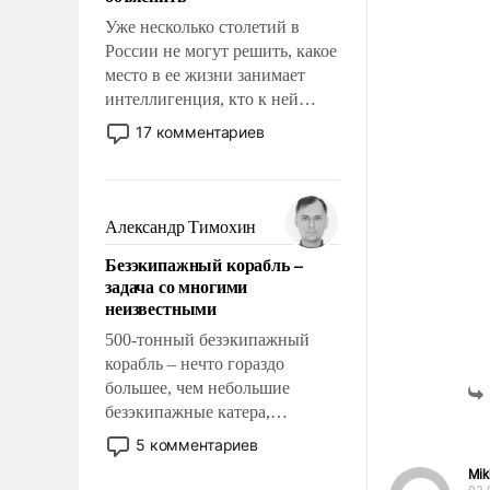
Уже несколько столетий в
России не могут решить, какое
место в ее жизни занимает
интеллигенция, кто к ней
принадлежит, а кого из нее
17 комментариев
исключили с правом
восстановления и без оного. И
чем она отличается от просто
образованных людей. Иногда
Александр Тимохин
казалось, что эти вопросы
Безэкипажный корабль –
решены раз и навсегда, но –
задача со многими
нет, не решены.
неизвестными
500-тонный безэкипажный
корабль – нечто гораздо
большее, чем небольшие
безэкипажные катера,
применение которых уже
5 комментариев
стало обыденностью. Задача по
Mik
созданию такого корабля очень