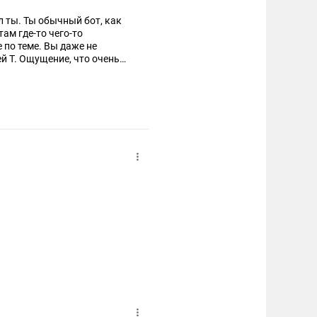
л ты. Ты обычный бот, как
ам где-то чего-то
е по теме. Вы даже не
й Т. Ощущение, что очень
ацистами нельзя
аться, а с Зелей будем?
о западной границе