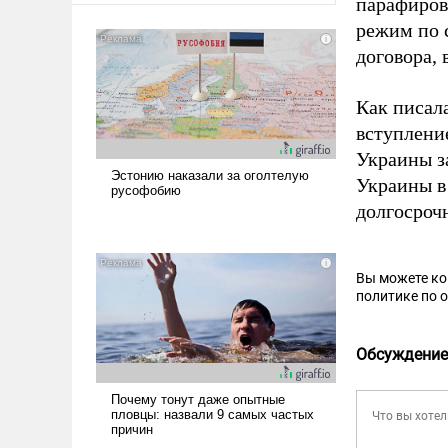
парафиров
режим по 
договора,
Как писал
вступлени
Украины з
Украины в
долгосроч
Вы можете к
политике по 
Обсуждение