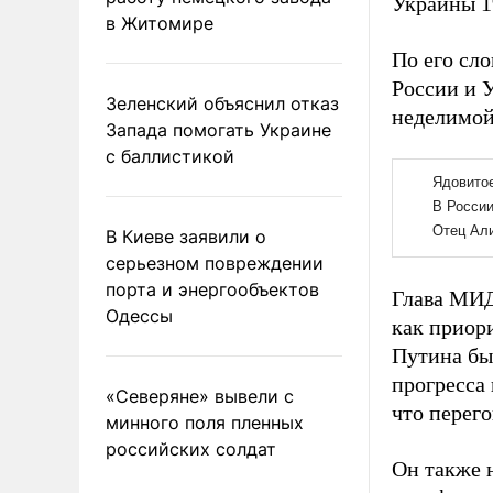
Украины 1
в Житомире
По его сл
России и 
Зеленский объяснил отказ
неделимой
Запада помогать Украине
с баллистикой
В Киеве заявили о
серьезном повреждении
порта и энергообъектов
Глава МИД
Одессы
как приор
Путина бы
прогресса
«Северяне» вывели с
что перег
минного поля пленных
российских солдат
Он также 