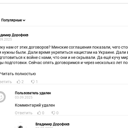
адимир Дорофккв
09.2025
лку нам от этих договоров? Минские соглашения показали, чего стоя
и нужны были. Дали время укрепиться нацистам на Украине. Дали 
дготовиться к войне с нами, что они и не скрывали. Да ещё кучу ми
ды подготовки. Сейчас опять договоримся и через несколько лет по
ком всё это время будет страна-террорист.
Читать полностью
ветить
2
1
Пользователь удален
03.09.2025
Комментарий удален
Ответить
0
0
Владимир Дорофккв