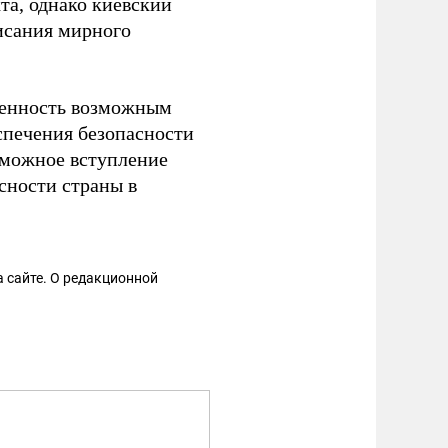
а, однако киевский
писания мирного
енность возможным
спечения безопасности
озможное вступление
сности страны в
 сайте. О редакционной