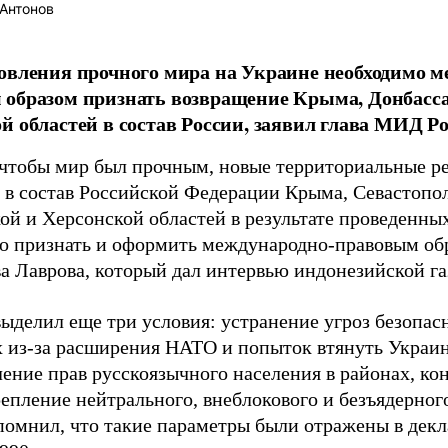
Антонов
овления прочного мира на Украине необходимо м
образом признать возвращение Крыма, Донбасса
й областей в состав России, заявил глава МИД Р
 чтобы мир был прочным, новые территориальные р
 в состав Российской Федерации Крыма, Севастопол
ой и Херсонской областей в результате проведенны
о признать и оформить международно-правовым обр
а Лаврова, который дал интервью индонезийской г
ыделил еще три условия: устранение угроз безопас
 из-за расширения НАТО и попыток втянуть Украин
ление прав русскоязычного населения в районах, к
епление нейтрального, внеблокового и безъядерног
помнил, что такие параметры были отражены в дек