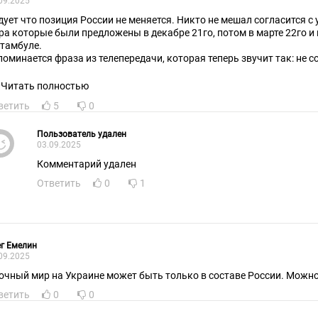
09.2025
дует что позиция России не меняется. Никто не мешал согласится 
ра которые были предложены в декабре 21го, потом в марте 22го и
Стамбуле.
поминается фраза из телепередачи, которая теперь звучит так: не с
к что в январе следующего года к перечню новых российских регио
сколько областей
Читать полностью
ветить
5
0
Пользователь удален
03.09.2025
Комментарий удален
Ответить
0
1
г Емелин
09.2025
очный мир на Украине может быть только в составе России. Можн
ветить
0
0