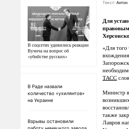
Tекст:
Антон 
Для устан
правовым 
Херсонско
В соцсетях удивились реакции
«Для того
Вучича на вопрос об
вхождения
«убийстве русских»
Запорожск
необходим
ТАСС
слов
В Раде назвали
Министр в
количество «ухилянтов»
возникших
на Украине
восстанов
также закр
Взрывы остановили
Лавров на
работу немецкого завода