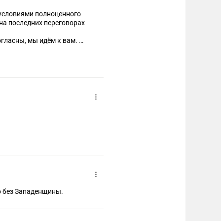
с условиями полноценного
 на последних переговорах
огласны, мы идём к вам.
нов добавятся ещё
о без Западенщины.