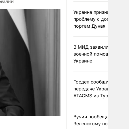
реалии
Украина признала
проблему с доступом к
портам Дуная
В МИД заявили о прямо
военной помощи Румы
Украине
Госдеп сообщил о
передаче Украине раке
ATACMS из Турции
Вучич пообещал
Зеленскому помочь со