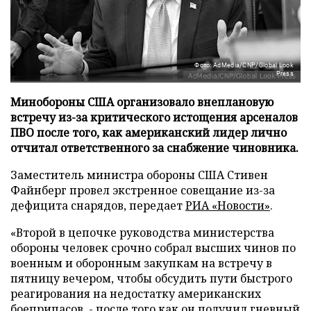
Фото: AdMedia/CNP/Global Look
Press
Минобороны США организовало внеплановую
встречу из-за критического истощения арсеналов
ПВО после того, как американский лидер лично
отчитал ответственного за снабжение чиновника.
Заместитель министра обороны США Стивен
Файнберг провел экстренное совещание из-за
дефицита снарядов, передает
РИА «Новости»
.
«Второй в цепочке руководства министерства
обороны человек срочно собрал высших чинов по
военным и оборонным закупкам на встречу в
пятницу вечером, чтобы обсудить пути быстрого
реагирования на недостатку американских
боеприпасов, - после того как он получил гневный