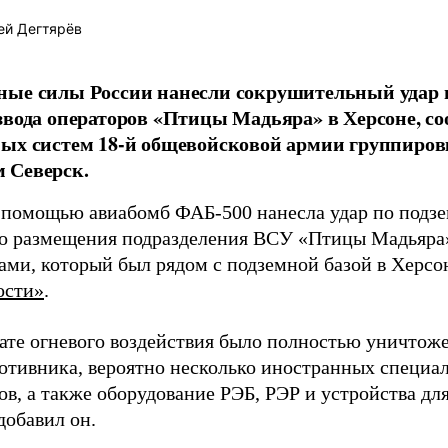
ей Дегтярёв
ные силы России нанесли сокрушительный удар 
звода операторов «Птицы Мадьяра» в Херсоне, с
ых систем 18-й общевойсковой армии группиров
 Северск.
 помощью авиабомб ФАБ-500 нанесла удар по подз
о размещения подразделения ВСУ «Птицы Мадьяра»
ами, который был рядом с подземной базой в Херсо
ости»
.
тате огневого воздействия было полностью уничтоже
ротивника, вероятно несколько иностранных специал
в, а также оборудование РЭБ, РЭР и устройства дл
добавил он.