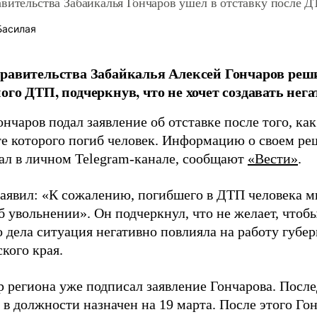
авительства Забайкалья Гончаров ушел в отставку после 
Басилая
равительства Забайкалья Алексей Гончаров реши
ого ДТП, подчеркнув, что не хочет создавать нег
нчаров подал заявление об отставке после того, ка
ате которого погиб человек. Информацию о своем р
ал в личном Telegram-канале, сообщают
«Вести»
.
заявил: «К сожалению, погибшего в ДТП человека м
б увольнении». Он подчеркнул, что не желает, чтоб
 дела ситуация негативно повлияла на работу губер
кого края.
р региона уже подписал заявление Гончарова. Посл
 в должности назначен на 19 марта. После этого Го