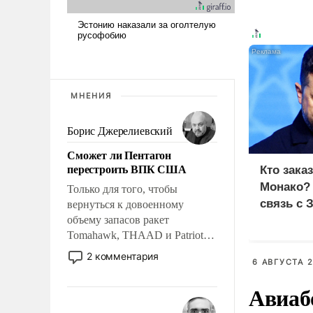
МНЕНИЯ
Борис Джерелиевский
Сможет ли Пентагон
перестроить ВПК США
Кто зака
Монако?
Только для того, чтобы
связь с 
вернуться к довоенному
объему запасов ракет
Tomahawk, THAAD и Patriot
США потребуется более трех
2 комментария
6 АВГУСТА 2
лет. Даже небольшая война с
Ираном опустошила
Авиаб
американские арсеналы.
Сложившаяся ситуация