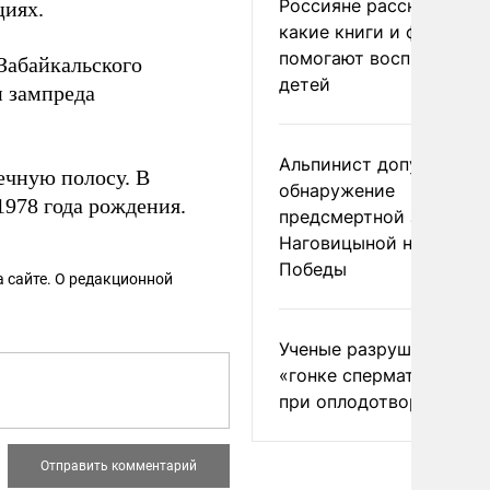
Россияне рассказали,
циях.
какие книги и фильмы
помогают воспитывать
 Забайкальского
детей
и зампреда
Альпинист допустил
ечную полосу. В
обнаружение
978 года рождения.
предсмертной записки
Наговицыной на пике
Победы
 сайте. О редакционной
Ученые разрушили миф
«гонке сперматозоидов
при оплодотворении