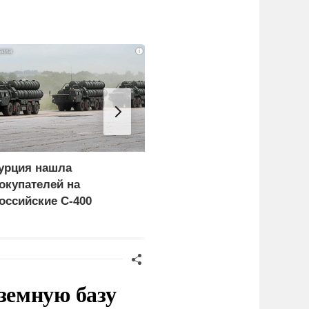
i
урция нашла
Россия больше не буде
окупателей на
церемониться - теперь
оссийские C-400
это законная цель в
Германии
земную базу