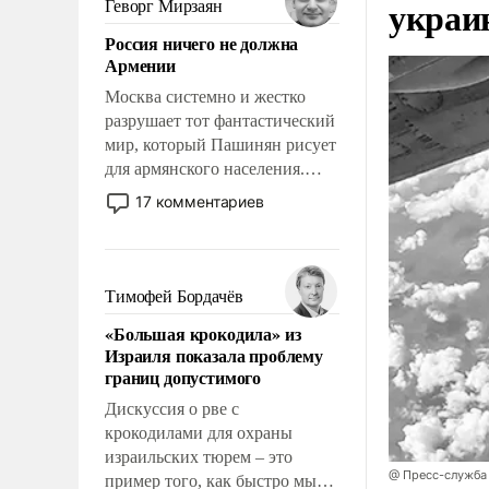
украи
Геворг Мирзаян
означает многолетний период
Россия ничего не должна
уязвимости США, например,
Армении
перед Китаем.
Москва системно и жестко
разрушает тот фантастический
мир, который Пашинян рисует
для армянского населения.
Мир, где политические
17 комментариев
прожекты будут безусловно
оплачиваться за счет
российских
налогоплательщиков и где
Тимофей Бордачёв
Еревану за свои поступки не
«Большая крокодила» из
нужно отвечать.
Израиля показала проблему
границ допустимого
Дискуссия о рве с
крокодилами для охраны
израильских тюрем – это
@ Пресс-служба
пример того, как быстро мы