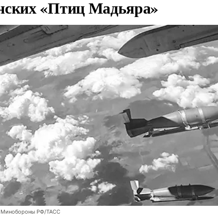
нских «Птиц Мадьяра»
 Минобороны РФ/ТАСС