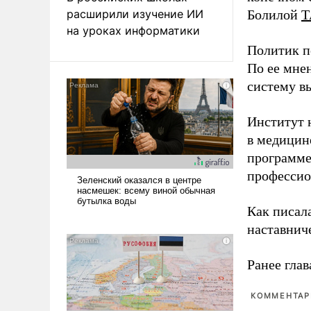
расширили изучение ИИ
Болилой
Т
на уроках информатики
Политик п
По ее мне
систему в
Институт 
в медицине
программе
профессио
Как писал
наставнич
Ранее глав
КОММЕНТАРИ