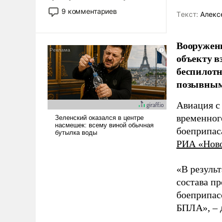
двигаемся по пути
9 комментариев
Tекст:
Алекс
революционных изменений.
То, что несколько лет назад
было образом для
Вооружен
псевдонаучной фантастики,
объекту в
стало всерьез обсуждаемой
беспилотн
идеей.
позывным
Авиация с
временног
боеприпас
РИА «Нов
«В резуль
состава п
боеприпасо
БПЛА», – 