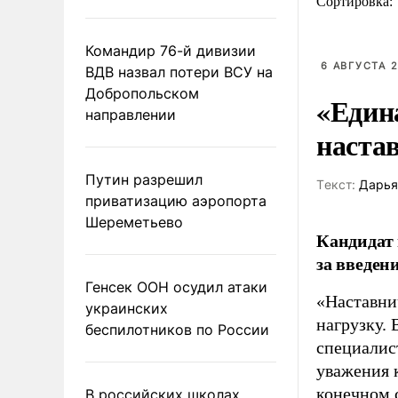
Сортировка:
Командир 76-й дивизии
6 АВГУСТА 2
ВДВ назвал потери ВСУ на
Добропольском
«Един
направлении
наста
Путин разрешил
Tекст:
Дарья
приватизацию аэропорта
Шереметьево
Кандидат 
за введен
Генсек ООН осудил атаки
«Наставни
украинских
нагрузку. 
беспилотников по России
специалис
уважения к
конечном с
В российских школах