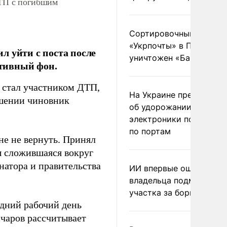
ДТП с погибшим
Сортировочный пункт
«Укрпочты» в Павлогра
л уйти с поста после
уничтожен «Бандероль
ативный фон.
к стал участником ДТП,
На Украине предупреди
ешении чиновник
об удорожании китайс
электроники после уда
по портам
не не вернуть. Принял
ы сложившаяся вокруг
натора и правительства
ИИ впервые оштрафова
владельца подмосковн
участка за борщевик
едний рабочий день
нчаров рассчитывает