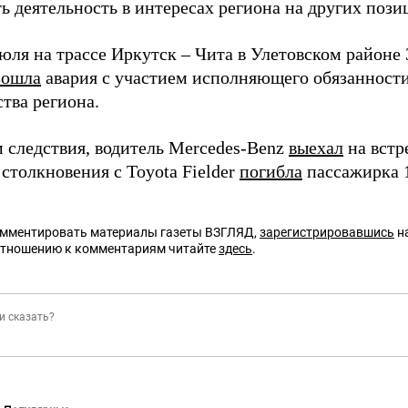
ь деятельность в интересах региона на других пози
юля на трассе Иркутск – Чита в Улетовском районе
зошла
авария с участием исполняющего обязанност
тва региона.
 следствия, водитель Mercedes-Benz
выехал
на встр
 столкновения с Toyota Fielder
погибла
пассажирка 1
омментировать материалы газеты ВЗГЛЯД,
зарегистрировавшись
на
отношению к комментариям читайте
здесь
.