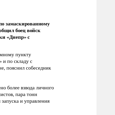
по замаскированному
ообщил боец войск
ки «Днепр» с
емному пункту
 и по складу с
не, пояснил собеседник
но более взвода личного
истов, пара тонн
я запуска и управления