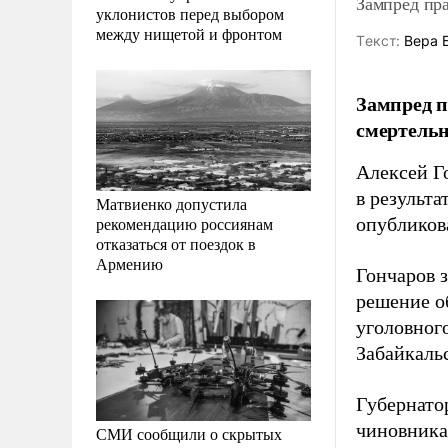
Зампред пр
уклонистов перед выбором
между нищетой и фронтом
Tекст:
Вера 
Зампред п
смертельн
Алексей Го
в результ
Матвиенко допустила
рекомендацию россиянам
опубликов
отказаться от поездок в
Армению
Гончаров 
решение о
уголовного
Забайкальс
Губернато
чиновника
СМИ сообщили о скрытых