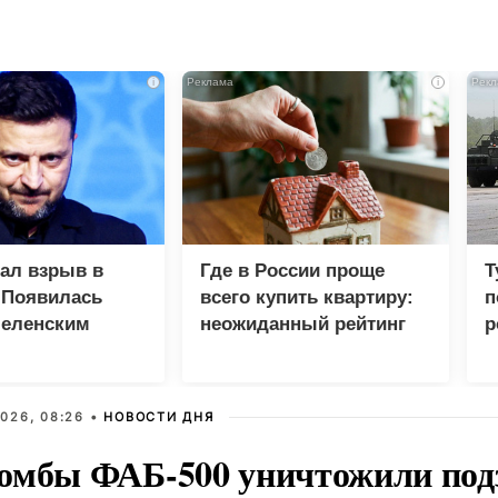
i
i
зал взрыв в
Где в России проще
Т
 Появилась
всего купить квартиру:
п
Зеленским
неожиданный рейтинг
р
026, 08:26 •
НОВОСТИ ДНЯ
омбы ФАБ-500 уничтожили под