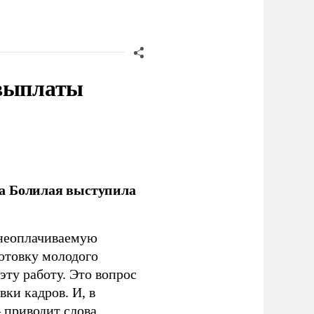
 выплаты
ла Болилая выступила
 неоплачиваемую
готовку молодого
ту работу. Это вопрос
ки кадров. И, в
– приводит слова