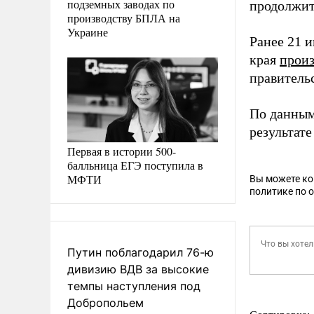
подземных заводах по
продолжит
производству БПЛА на
Украине
Ранее 21 и
края
прои
правительс
По данным
результате
Первая в истории 500-
балльница ЕГЭ поступила в
МФТИ
Вы можете к
политике по 
Путин поблагодарил 76-ю
дивизию ВДВ за высокие
темпы наступления под
Добропольем