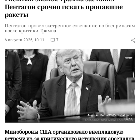
Пентагон срочно искать пропавшие
ракеты
Пентагон провел экстренное совещание по боеприпасам
после критики Трампа
6 августа 2026, 10:11
7
Фото: AdMedia/CNP/Global Look
Press
Минобороны США организовало внеплановую
встречу из-за критического истощения арсеналов