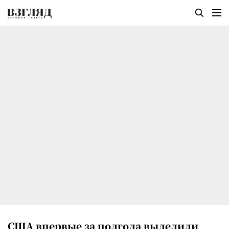
США впервые за полгода выделили