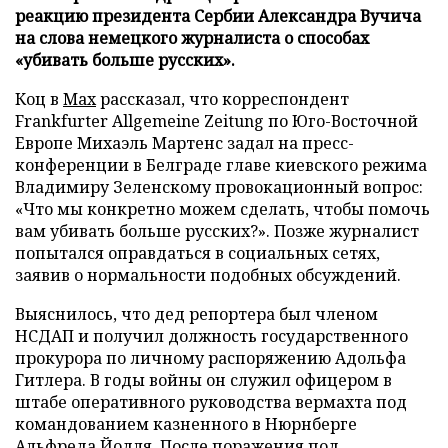
реакцию президента Сербии Александра Вучича
на слова немецкого журналиста о способах
«убивать больше русских».
Коц в
Мах
рассказал, что корреспондент
Frankfurter Allgemeine Zeitung по Юго-Восточной
Европе Михаэль Мартенс задал на пресс-
конференции в Белграде главе киевского режима
Владимиру Зеленскому провокационный вопрос:
«Что мы конкретно можем сделать, чтобы помочь
вам убивать больше русских?». Позже журналист
попытался оправдаться в социальных сетях,
заявив о нормальности подобных обсуждений.
Выяснилось, что дед репортера был членом
НСДАП и получил должность государственного
прокурора по личному распоряжению Адольфа
Гитлера. В годы войны он служил офицером в
штабе оперативного руководства вермахта под
командованием казненного в Нюрнберге
Альфреда Йодля. После поражения под