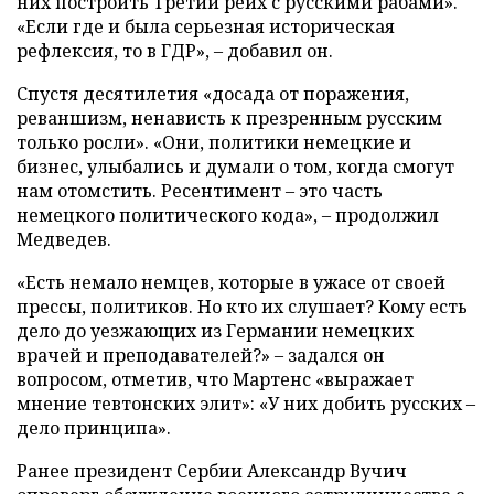
них построить Третий рейх с русскими рабами».
«Если где и была серьезная историческая
рефлексия, то в ГДР», – добавил он.
Спустя десятилетия «досада от поражения,
реваншизм, ненависть к презренным русским
только росли». «Они, политики немецкие и
бизнес, улыбались и думали о том, когда смогут
нам отомстить. Ресентимент – это часть
немецкого политического кода», – продолжил
Медведев.
«Есть немало немцев, которые в ужасе от своей
прессы, политиков. Но кто их слушает? Кому есть
дело до уезжающих из Германии немецких
врачей и преподавателей?» – задался он
вопросом, отметив, что Мартенс «выражает
мнение тевтонских элит»: «У них добить русских –
дело принципа».
Ранее президент Сербии Александр Вучич