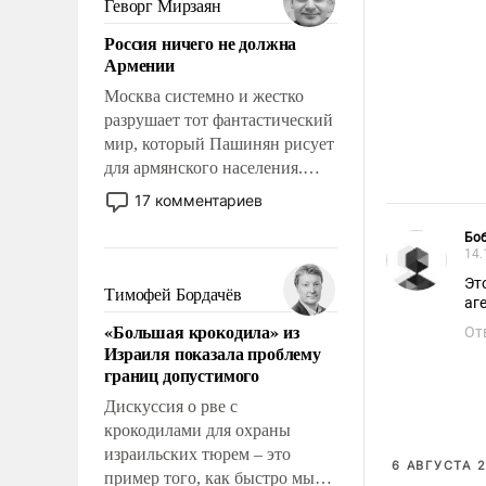
Геворг Мирзаян
означает многолетний период
Россия ничего не должна
уязвимости США, например,
Армении
перед Китаем.
Москва системно и жестко
разрушает тот фантастический
мир, который Пашинян рисует
для армянского населения.
Мир, где политические
17 комментариев
прожекты будут безусловно
оплачиваться за счет
Боб
14.
российских
Эт
налогоплательщиков и где
Тимофей Бордачёв
аг
Еревану за свои поступки не
«Большая крокодила» из
От
нужно отвечать.
Израиля показала проблему
границ допустимого
Дискуссия о рве с
крокодилами для охраны
израильских тюрем – это
6 АВГУСТА 2
пример того, как быстро мы