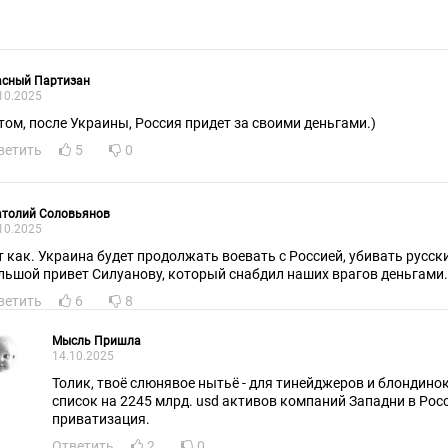
асный Партизан
10.2025
том, после Украины, Россия придет за своими деньгами.)
ветить
5
0
атолий Соловьянов
10.2025
 как. Украина будет продолжать воевать с Россией, убивать русских на российские деньги
льшой привет Силуанову, который снабдил наших врагов деньгами.
ветить
6
8
Мысль Пришла
14.10.2025
Толик, твоё слюнявое нытьё - для тинейджеров и блондинок
список на 2245 млрд. usd активов компаний Западни в Росс
приватизация.
Ответить
2
0