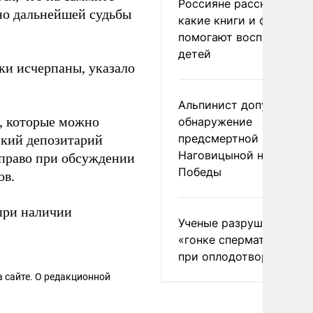
Россияне рассказали,
но дальнейшей судьбы
какие книги и фильмы
помогают воспитывать
детей
ки исчерпаны, указало
Альпинист допустил
 которые можно
обнаружение
предсмертной записки
ский депозитарий
Наговицыной на пике
право при обсуждении
Победы
ов.
при наличии
Ученые разрушили миф
«гонке сперматозоидов
при оплодотворении
 сайте. О редакционной