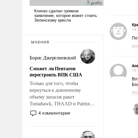
Кр
14.
По
МНЕНИЯ
От
Борис Джерелиевский
Ан
Сможет ли Пентагон
14.
перестроить ВПК США
Вот
Только для того, чтобы
Бо
вернуться к довоенному
От
объему запасов ракет
Tomahawk, THAAD и Patriot
США потребуется более трех
4 комментария
лет. Даже небольшая война с
Ираном опустошила
американские арсеналы.
Сложившаяся ситуация