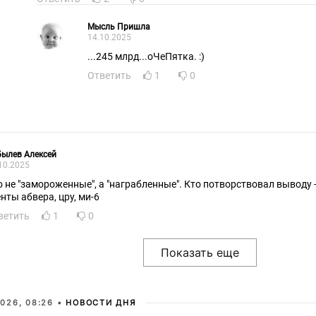
Мысль Пришла
14.10.2025
...245 млрд...oЧеПятка. :)
Ответить
1
0
ылев Алексей
10.2025
о не "замороженные", а "награбленные". Кто потворствовал выводу -
енты абвера, цру, ми-6
ветить
1
0
026, 08:26 •
НОВОСТИ ДНЯ