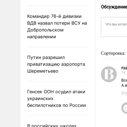
Обсуждение
Командир 76-й дивизии
ВДВ назвал потери ВСУ на
Добропольском
направлении
Сортировка:
Путин разрешил
приватизацию аэропорта
Fin
Шереметьево
14.
Вс
А 
Генсек ООН осудил атаки
От
украинских
беспилотников по России
В российских школах