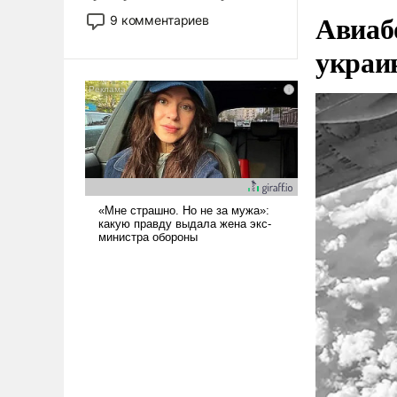
двигаемся по пути
Авиаб
9 комментариев
революционных изменений.
украи
То, что несколько лет назад
было образом для
псевдонаучной фантастики,
стало всерьез обсуждаемой
идеей.