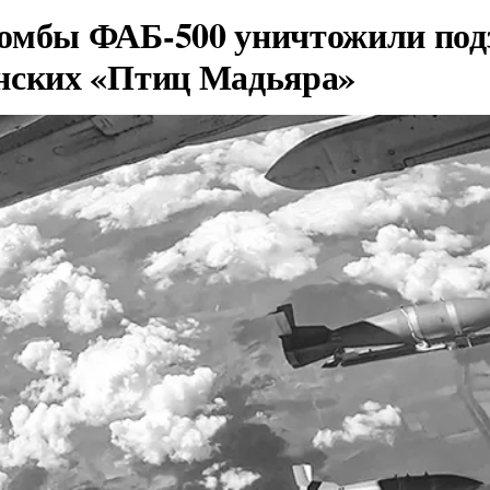
омбы ФАБ-500 уничтожили под
нских «Птиц Мадьяра»