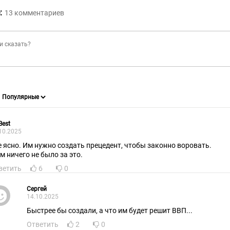
:
13
комментариев
Best
10.2025
е ясно. Им нужно создать прецедент, чтобы законно воровать.
им ничего не было за это.
ветить
6
0
Сергей
14.10.2025
Быстрее бы создали, а что им будет решит ВВП...
Ответить
2
0