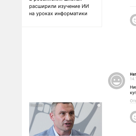
расширили изучение ИИ
на уроках информатики
На
14.
Ни
ку
От