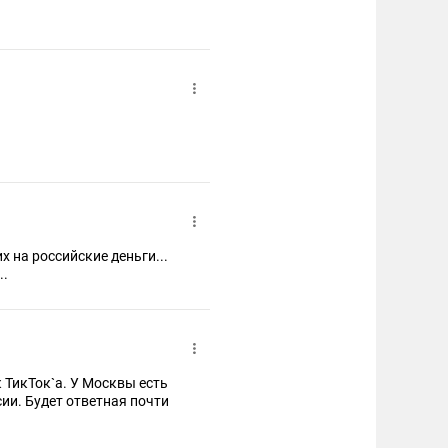
...
..
 ТикТок`а. У Москвы есть
ии. Будет ответная почти