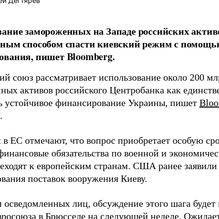
ей Дегтярев
ание замороженных на Западе российских активо
ным способом спасти киевский режим с помощью
вания, пишет Bloomberg.
ий союз рассматривает использование около 200 мл
ных активов российского Центробанка как единств
ь устойчивое финансирование Украины, пишет
Blo
.
 в ЕС отмечают, что вопрос приобретает особую сро
финансовые обязательства по военной и экономиче
реходят к европейским странам. США ранее заявили
вания поставок вооружения Киеву.
 осведомленных лиц, обсуждение этого шага будет 
вросоюза в Брюсселе на следующей неделе. Ожидает