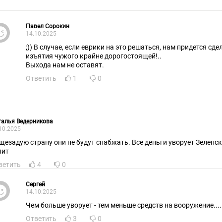
Павел Сорокин
14.10.2025
;)) В случае, если еврики на это решаться, нам придется сд
изъятия чужого крайне дорогостоящей!..
Выхода нам не оставят.
Ответить
1
0
талья Ведерникова
10.2025
щезадую страну они не будут снабжать. Все деньги уворует Зеленс
пит
ветить
4
0
Сергей
14.10.2025
Чем больше уворует - тем меньше средств на вооружение....
Ответить
3
0