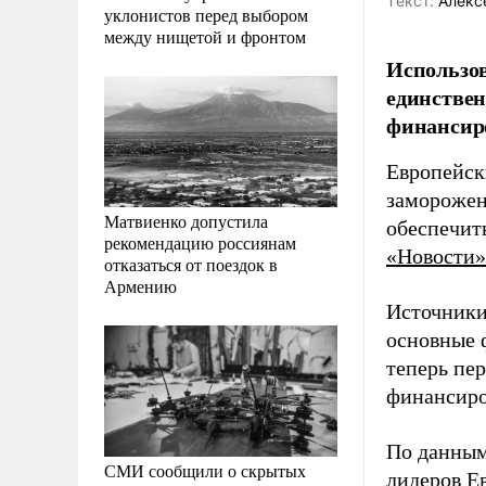
Tекст:
Алекс
уклонистов перед выбором
между нищетой и фронтом
Использов
единствен
финансиро
Европейск
заморожен
Матвиенко допустила
обеспечит
рекомендацию россиянам
«Новости»
отказаться от поездок в
Армению
Источники
основные 
теперь пе
финансиро
По данным
СМИ сообщили о скрытых
лидеров Е