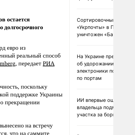
в остается
Сортировочный пункт
 долгосрочного
«Укрпочты» в Павлогра
уничтожен «Бандероль
рд евро из
енный реальный способ
На Украине предупреди
omberg
, передает
РИА
об удорожании китайс
электроники после уда
по портам
чность, поскольку
ской поддержке Украины
ИИ впервые оштрафова
 о прекращении
владельца подмосковн
участка за борщевик
вынесено на встречу
ся, что на саммите