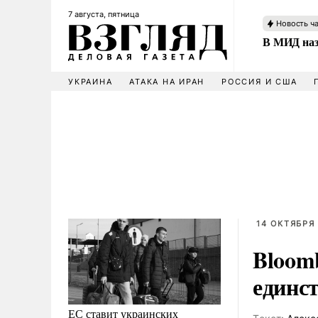
7 августа, пятница
Новость ч
В МИД наз
УКРАИНА
АТАКА НА ИРАН
РОССИЯ И США
14 ОКТЯБРЯ 
Bloom
единс
ЕС ставит украинских