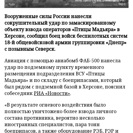
Фото: Пресс-служба Минобороны РФ/
ТАСС
Вооруженные силы России нанесли
сокрушительный удар по замаскированному
объекту взвода операторов «Птицы Мадьяра» в
Херсоне, сообщил боец войск беспилотных систем
18-й общевойсковой армии группировки «Днепр»
с позывным Северск.
Авиация с помощью авиабомб ФАБ-500 нанесла
удар по подземному пункту временного
размещения подразделения ВСУ «Птицы
Мадьяра» и по складу с боеприпасами, который
был рядом с подземной базой в Херсоне, пояснил
собеседник
РИА «Новости»
.
«В результате огневого воздействия было
полностью уничтожено более взвода личного
состава противника, вероятно несколько
иностранных специалистов, пара тонн
боеприпасов, а также оборудование РЭБ, РЭР и