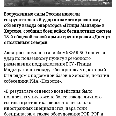
Фото: Пресс-служба Минобороны РФ/
ТАСС
Вооруженные силы России нанесли
сокрушительный удар по замаскированному
объекту взвода операторов «Птицы Мадьяра» в
Херсоне, сообщил боец войск беспилотных систем
18-й общевойсковой армии группировки «Днепр»
с позывным Северск.
Авиация с помощью авиабомб ФАБ-500 нанесла
удар по подземному пункту временного
размещения подразделения ВСУ «Птицы
Мадьяра» и по складу с боеприпасами, который
был рядом с подземной базой в Херсоне, пояснил
собеседник
РИА «Новости»
.
«В результате огневого воздействия было
полностью уничтожено более взвода личного
состава противника, вероятно несколько
иностранных специалистов, пара тонн
боеприпасов, а также оборудование РЭБ, РЭР и