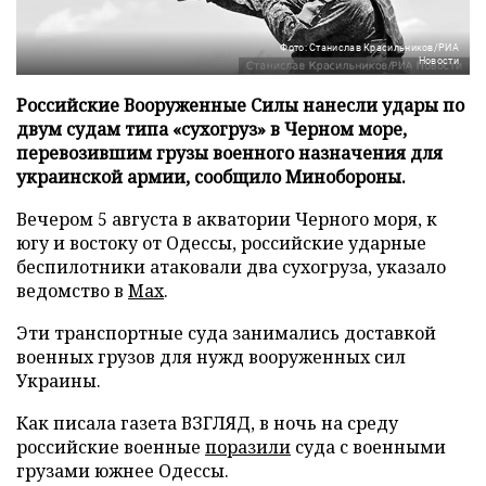
Фото: Станислав Красильников/РИА
Новости
Российские Вооруженные Силы нанесли удары по
двум судам типа «сухогруз» в Черном море,
перевозившим грузы военного назначения для
украинской армии, сообщило Минобороны.
Вечером 5 августа в акватории Черного моря, к
югу и востоку от Одессы, российские ударные
беспилотники атаковали два сухогруза, указало
ведомство в
Max
.
Эти транспортные суда занимались доставкой
военных грузов для нужд вооруженных сил
Украины.
Как писала газета ВЗГЛЯД, в ночь на среду
российские военные
поразили
суда с военными
грузами южнее Одессы.