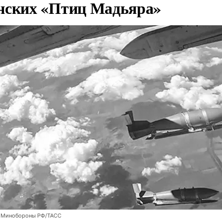
нских «Птиц Мадьяра»
 Минобороны РФ/ТАСС