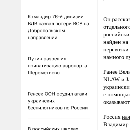
Командир 76-й дивизии
Он рассказ
ВДВ назвал потери ВСУ на
отдельного
Добропольском
российским
направлении
найден на
перевозки 
намного л
Путин разрешил
приватизацию аэропорта
Ранее Вел
Шереметьево
NLAW и Ja
украински
Генсек ООН осудил атаки
с помощью 
украинских
оказывают
беспилотников по России
Россия
на
Владимир 
В российских школах