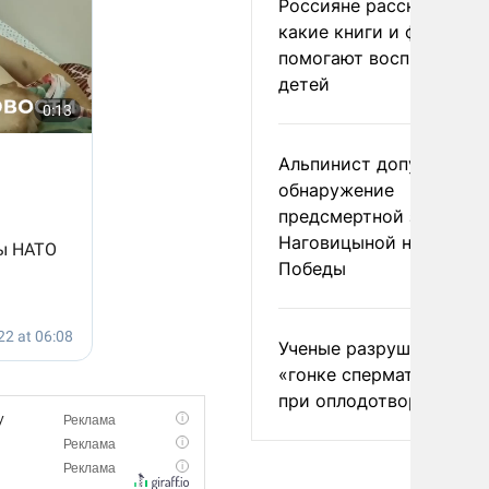
Россияне рассказали,
какие книги и фильмы
помогают воспитывать
детей
Альпинист допустил
обнаружение
предсмертной записки
Наговицыной на пике
Победы
Ученые разрушили миф
«гонке сперматозоидов
при оплодотворении