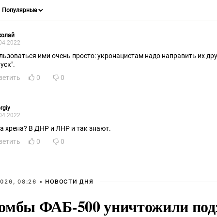
колай
04.2022
льзоваться ими очень просто: укронацистам надо направить их дру
уск".
ветить
0
0
rgiy
04.2022
на хрена? В ДНР и ЛНР и так знают.
ветить
0
0
026, 08:26 •
НОВОСТИ ДНЯ
омбы ФАБ-500 уничтожили под