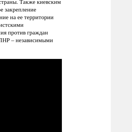
страны. Также киевским
ое закрепление
ние на ее территории
цистскими
ия против граждан
 ЛНР – независимыми