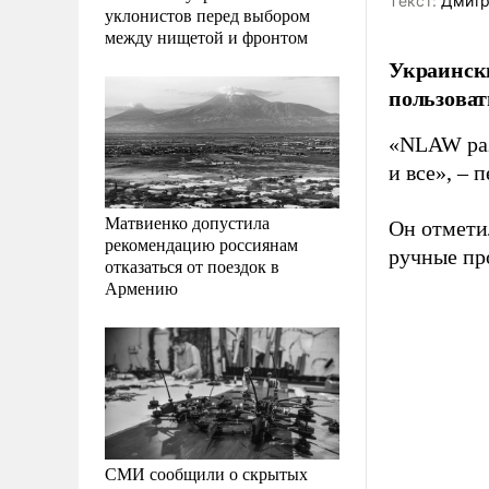
Tекст:
Дмитр
уклонистов перед выбором
между нищетой и фронтом
Украински
пользова
«NLAW разд
и все», – 
Матвиенко допустила
Он отмети
рекомендацию россиянам
ручные пр
отказаться от поездок в
Армению
СМИ сообщили о скрытых