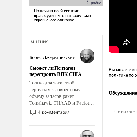
МНЕНИЯ
Борис Джерелиевский
Сможет ли Пентагон
Вы можете к
перестроить ВПК США
политике по 
Только для того, чтобы
вернуться к довоенному
Обсуждение
объему запасов ракет
Tomahawk, THAAD и Patriot
США потребуется более трех
4 комментария
лет. Даже небольшая война с
Ираном опустошила
американские арсеналы.
Сложившаяся ситуация