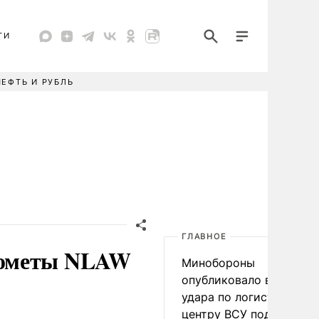
ТИ
НЕФТЬ И РУБЛЬ
ГЛАВНОЕ
тометы NLAW
Минобороны
опубликовало видео
удара по логистическо
центру ВСУ под Киевом