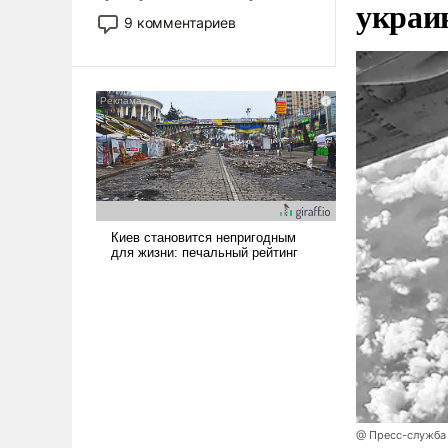
украи
двигаемся по пути
9 комментариев
революционных изменений.
То, что несколько лет назад
было образом для
псевдонаучной фантастики,
стало всерьез обсуждаемой
идеей.
@ Пресс-служба