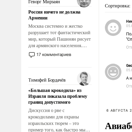
Геворг Мирзаян
Сортировка:
означает многолетний период
Россия ничего не должна
уязвимости США, например,
Армении
перед Китаем.
Ни
Москва системно и жестко
05.
разрушает тот фантастический
По
мир, который Пашинян рисует
"Сп
для армянского населения.
От
Мир, где политические
17 комментариев
прожекты будут безусловно
оплачиваться за счет
Geo
05.
российских
налогоплательщиков и где
А 
Тимофей Бордачёв
Еревану за свои поступки не
От
«Большая крокодила» из
нужно отвечать.
Израиля показала проблему
границ допустимого
Дискуссия о рве с
6 АВГУСТА 2
крокодилами для охраны
Авиаб
израильских тюрем – это
пример того, как быстро мы