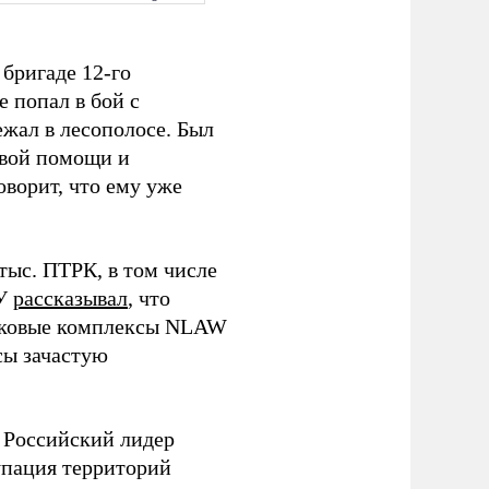
 бригаде 12-го
е попал в бой с
ежал в лесополосе. Был
рвой помощи и
оворит, что ему уже
 тыс. ПТРК, в том числе
СУ
рассказывал
, что
нковые комплексы NLAW
сы зачастую
 Российский лидер
упация территорий