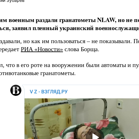
ий Зубарев
м военным раздали гранатометы NLAW, но не по
ться, заявил пленный украинский военнослужащ
авали, но как им пользоваться – не показывали. По
передает
РИА «Новости»
слова Борща.
л, что в его роте на вооружении были автоматы и 
отивотанковые гранатометы.