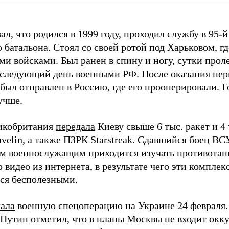
ал, что родился в 1999 году, проходил службу в 95-й
 батальона. Стоял со своей ротой под Харьковом, гд
и войсками. Был ранен в спину и ногу, сутки прол
 следующий день военными РФ. После оказания пе
был отправлен в Россию, где его прооперировали. Г
учше.
икобритания
передала
Киеву свыше 6 тыс. ракет и 4
velin, а также ПЗРК Starstreak. Сдавшийся боец В
м военнослужащим приходится изучать противота
видео из интернета, в результате чего эти комплек
ся бесполезными.
чала
военную спецоперацию на Украине 24 февраля.
Путин отметил, что в планы Москвы не входит окк