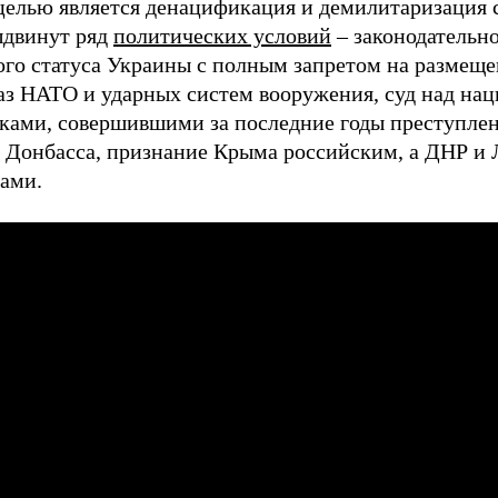
целью является денацификация и демилитаризация 
ыдвинут ряд
политических условий
– законодательн
ого статуса Украины с полным запретом на размеще
аз НАТО и ударных систем вооружения, суд над на
ками, совершившими за последние годы преступлен
 Донбасса, признание Крыма российским, а ДНР и
вами.