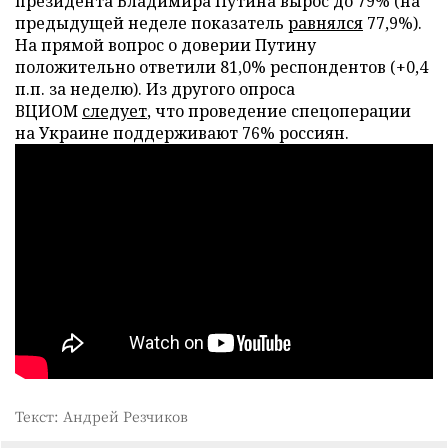
президента Владимира Путина вырос до 79% (на
предыдущей неделе показатель
равнялся
77,9%).
На прямой вопрос о доверии Путину
положительно ответили 81,0% респондентов (+0,4
п.п. за неделю). Из другого опроса
ВЦИОМ
следует
, что проведение спецоперации
на Украине поддерживают 76% россиян.
Текст: Андрей Резчиков