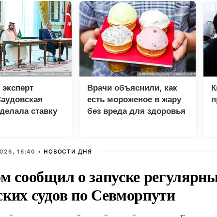
 эксперт
Врачи объяснили, как
К
Саудовская
есть мороженое в жару
п
делала ставку
без вреда для здоровья
ю и Пакистан
США
026, 16:40 •
НОВОСТИ ДНЯ
ом сообщил о запуске регулярны
ских судов по Севморпути