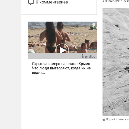
Лихачев: К
6 комментариев
лет. Даже небольшая война с
Ираном опустошила
американские арсеналы.
Сложившаяся ситуация
означает многолетний период
уязвимости США, например,
перед Китаем.
@ Юрий Смитюк