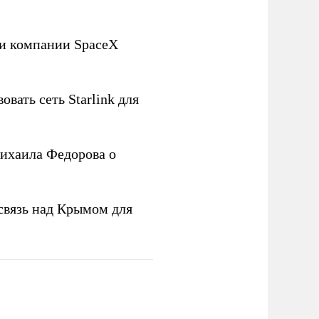
ли компании SpaceX
овать сеть Starlink для
ихаила Федорова о
связь над Крымом для