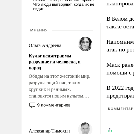
планирова
В Белом д
также оста
МНЕНИЯ
Напомним
Ольга Андреева
атак по ро
Культ психотравмы
разрушает и человека, и
Маск ран
народ
помощи с 
Обиды на этот жестокий мир,
разрушающий нас, таких
В 2022 го
хрупких и ранимых,
предотвра
становятся новым культом,
постепенно вытесняя и
9 комментариев
отменяя традиционное
КОММЕНТАРИ
требование к человеку – быть
мужественным и твердым под
ударами судьбы, брать на себя
Александр Тимохин