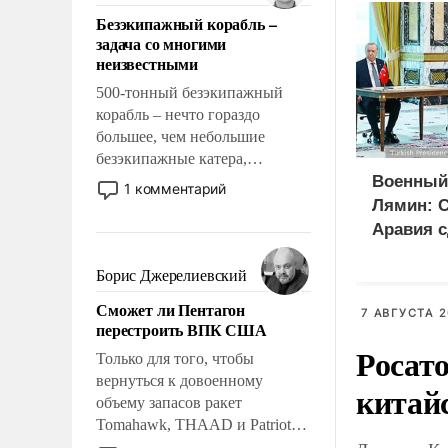
ответственность, помогать
Безэкипажный корабль –
слабым, идти вперед и
задача со многими
адаптироваться.
неизвестными
500-тонный безэкипажный
корабль – нечто гораздо
большее, чем небольшие
безэкипажные катера,
применение которых уже
Военный
1 комментарий
стало обыденностью. Задача по
Лямин: 
созданию такого корабля очень
Аравия с
сложна и амбициозна. Однако
на Турци
и ее реализация радикально
Борис Джерелиевский
вместо 
поднимет наши боевые
Сможет ли Пентагон
возможности.
7 АВГУСТА 2
перестроить ВПК США
Росат
Только для того, чтобы
вернуться к довоенному
китай
объему запасов ракет
Tomahawk, THAAD и Patriot
США потребуется более трех