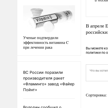
В апреле 
российски
Ученые подтвердили
эффективность витамина C
при лечении рака
Вы можете к
политике по 
ВС России поразили
производителя ракет
«Фламинго» завод «Файер
Пойнт»
Сортировка:
Володин сообщил о