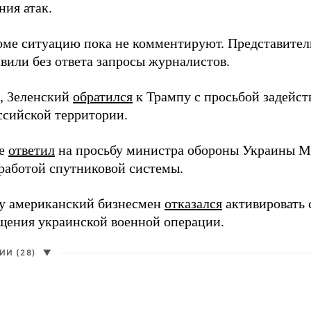
ния атак.
оме ситуацию пока не комментируют. Представите
вили без ответа запросы журналистов.
, Зеленский
обратился
к Трампу с просьбой задейств
ссийской территории.
ее
ответил
на просьбу министра обороны Украины М
работой спутниковой системы.
ду американский бизнесмен
отказался
активировать 
щения украинской военной операции.
И (28)
▼