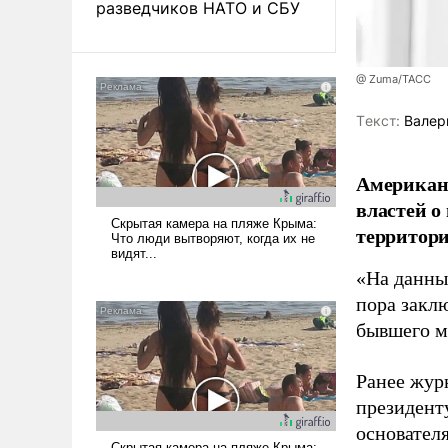
разведчиков НАТО и СБУ
@ Zuma/ТАСС
Tекст:
Валер
Американ
властей о
территори
«На данны
пора закл
бывшего м
Ранее жур
президент
основател