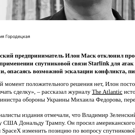
ия Городецкая
ский предприниматель Илон Маск отклонил про
 применении спутниковой связи Starlink для атак
и, опасаясь возможной эскалации конфликта, пиш
й момент положительного решения нет, Илон постоя
ючать сделку», – рассказал журналу
The Atlantic
исто
инистра обороны Украины Михаила Федорова, пер
налисты издания отмечали, что Владимир Зеленски
у США Дональду Трампу. Он просил американского
я SpaceX изменить позицию по вопросу спутниковой