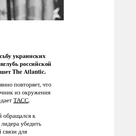
сьбу украинских
 вглубь российской
ет The Atlantic.
нно повторяет, что
чник из окружения
едает
ТАСС
.
й обращался к
 лидера убедить
 связи для