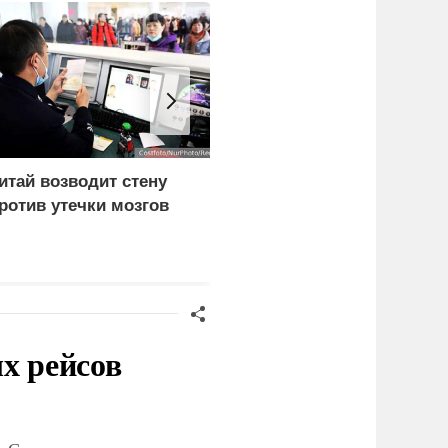
итай возводит стену
Три исламских
ротив утечки мозгов
государства потеряли
надежду на США
х рейсов