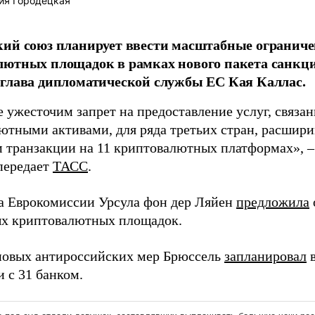
ия Городецкая
ий союз планирует ввести масштабные ограниче
ютных площадок в рамках нового пакета санкци
глава дипломатической службы ЕС Кая Каллас.
 ужесточим запрет на предоставление услуг, связан
ютными активами, для ряда третьих стран, расшир
м транзакции на 11 криптовалютных платформах», –
 передает
ТАСС
.
ва Еврокомиссии Урсула фон дер Ляйен
предложила
х криптовалютных площадок.
новых антироссийских мер Брюссель
запланировал
в
 с 31 банком.