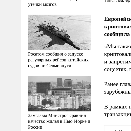
Tекст:
Валер
утечки мозгов
Европейск
криптовал
сообщила 
«Мы также
Росатом сообщил о запуске
криптовал
регулярных рейсов китайских
и запрети
судов по Севморпути
соцсетях,
Ранее гла
зарубежны
В рамках 
транзакции
Замглавы Минстроя сравнил
качество жилья в Нью-Йорке и
России