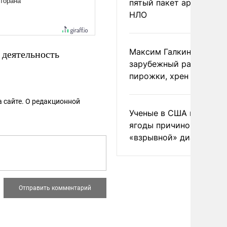
пятый пакет архивов с
НЛО
Максим Галкин добавил
 деятельность
зарубежный райдер
пирожки, хрен и морс
 сайте. О редакционной
Ученые в США назвали 
ягоды причиной
«взрывной» диареи