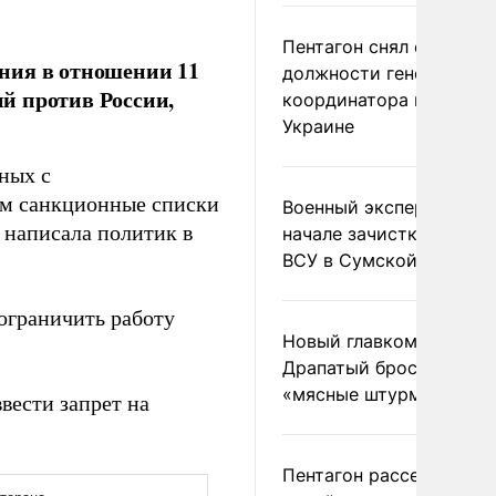
Пентагон снял с
ния в отношении 11
должности генерала-
й против России,
координатора помощи
Украине
ных с
им санкционные списки
Военный эксперт заяви
 написала политик в
начале зачистки позиц
ВСУ в Сумской области
ограничить работу
Новый главком ВСУ
Драпатый бросил солда
«мясные штурмы»
вести запрет на
Пентагон рассекретил