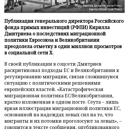
Фото: Gabriela Sarda/Keystone Press
Agency/Global Look Press
Публикация генерального директора Российского
фонда прямых инвестиций (РФПИ) Кирилла
Дмитриева о последствиях миграционной
политики Евросоюза и Великобритании
преодолела отметку в один миллион просмотров
в социальной сети X.
В своей публикации в соцсети Дмитриев
раскритиковал подходы ЕС и Великобритании к
регулированию миграции, связав сложившуюся
ситуацию с политическими решениями
европейских властей. «Катастрофическая
миграционная политика ЕС/Великобритании,
кратко изложенная в одном посте. Сеута – лишь
яркая иллюстрация миграционной политики ЕС,
основанной на надеждах левых сил на то, что
мигранты и их потомки проголосуют за левых», –
говорится в тексте сообщения, опубликованного