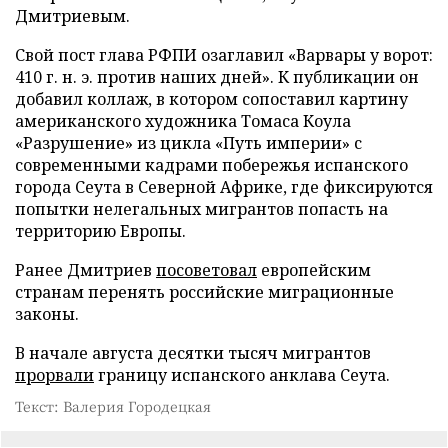
Дмитриевым.
Свой пост глава РФПИ озаглавил «Варвары у ворот:
410 г. н. э. против наших дней». К публикации он
добавил коллаж, в котором сопоставил картину
американского художника Томаса Коула
«Разрушение» из цикла «Путь империи» с
современными кадрами побережья испанского
города Сеута в Северной Африке, где фиксируются
попытки нелегальных мигрантов попасть на
территорию Европы.
Ранее Дмитриев
посоветовал
европейским
странам перенять российские миграционные
законы.
В начале августа десятки тысяч мигрантов
прорвали
границу испанского анклава Сеута.
Текст: Валерия Городецкая