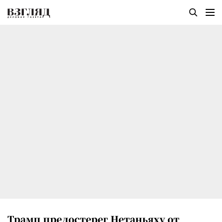
Трамп предостерег Нетаньяху от