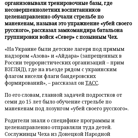
организовывали тренировочные базы, где
несовершеннолетних воспитанников
целенаправленно обучали стрельбе по
манекенам, называя это упражнение «убей своего
русского», рассказал замкомандира батальона
группировки войск «Север» с позывным Чех.
«На Украине были детские лагеря под прямым
надзором «Азова» и «Айдара» (запрещенных в
России террористических организаций – прим
ВЗГЛЯД), где на въезде рядом с украинским
флагом висели флаги бандеровских
формирований», – рассказал он
ТАСС
.
По его словам, главной задачей подростков от
семи до 15 лет было обучение стрельбе по
манекенам под лозунгом «убей своего русского».
Родители знали о специфике программы и
целенаправленно отправляли туда детей.
Сослуживцы Чеха из Донецкой Народной