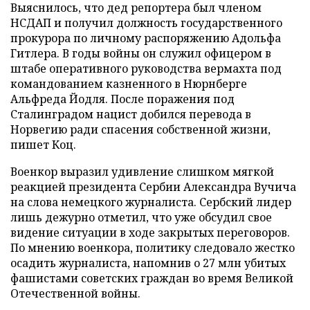
Выяснилось, что дед репортера был членом
НСДАП и получил должность государственного
прокурора по личному распоряжению Адольфа
Гитлера. В годы войны он служил офицером в
штабе оперативного руководства вермахта под
командованием казненного в Нюрнберге
Альфреда Йодля. После поражения под
Сталинградом нацист добился перевода в
Норвегию ради спасения собственной жизни,
пишет Коц.
Военкор выразил удивление слишком мягкой
реакцией президента Сербии Александра Вучича
на слова немецкого журналиста. Сербский лидер
лишь дежурно отметил, что уже обсудил свое
видение ситуации в ходе закрытых переговоров.
По мнению военкора, политику следовало жестко
осадить журналиста, напомнив о 27 млн убитых
фашистами советских граждан во время Великой
Отечественной войны.