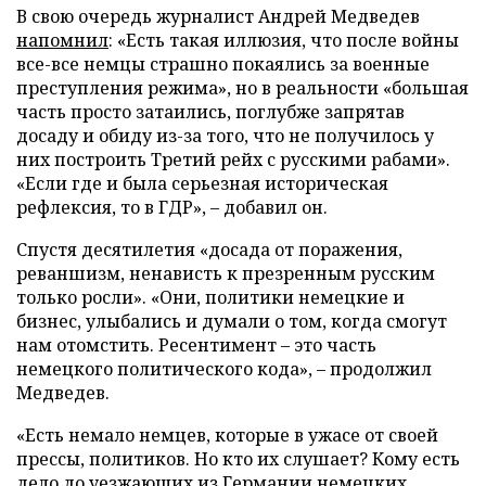
В свою очередь журналист Андрей Медведев
напомнил
: «Есть такая иллюзия, что после войны
все-все немцы страшно покаялись за военные
преступления режима», но в реальности «большая
часть просто затаились, поглубже запрятав
досаду и обиду из-за того, что не получилось у
них построить Третий рейх с русскими рабами».
«Если где и была серьезная историческая
рефлексия, то в ГДР», – добавил он.
Спустя десятилетия «досада от поражения,
реваншизм, ненависть к презренным русским
только росли». «Они, политики немецкие и
бизнес, улыбались и думали о том, когда смогут
нам отомстить. Ресентимент – это часть
немецкого политического кода», – продолжил
Медведев.
«Есть немало немцев, которые в ужасе от своей
прессы, политиков. Но кто их слушает? Кому есть
дело до уезжающих из Германии немецких