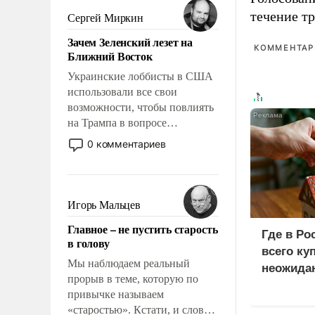
псевдонаучной фантастики,
течение тр
Сергей Миркин
стало всерьез обсуждаемой
Зачем Зеленский лезет на
идеей.
КОММЕНТАРИ
Ближний Восток
Украинские лоббисты в США
использовали все свои
возможности, чтобы повлиять
на Трампа в вопросе
предоставления вооружений
0 комментариев
своим нанимателям. Вероятно,
кому-то из тех, кто
консультирует Киев, пришла в
голову мысль: хорошо бы
Игорь Мальцев
продемонстрировать, что
Главное – не пустить старость
Украина вступила в
Где в Ро
в голову
вооруженное противостояние
всего ку
с Ираном.
Мы наблюдаем реальный
неожида
прорыв в теме, которую по
привычке называем
«старостью». Кстати, и слово-