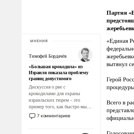
Партия «Е
предстоящ
жеребьевк
«Единая Р
МНЕНИЯ
федеральн
жеребьевк
Тимофей Бордачёв
вытянул с
«Большая крокодила» из
Израиля показала проблему
границ допустимого
Герой Рос
процедуры
Дискуссия о рве с
крокодилами для охраны
израильских тюрем – это
Всего в р
пример того, как быстро мы
представл
двигаемся по пути
7 комментариев
официальн
революционных изменений.
То, что несколько лет назад
Голосовани
было образом для