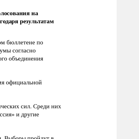
олосования на
годаря результатам
ом бюллетене по
думы согласно
ого объединения
емя официальной
ческих сил. Среди них
ссия» и другие
и. Выборы пройдут в