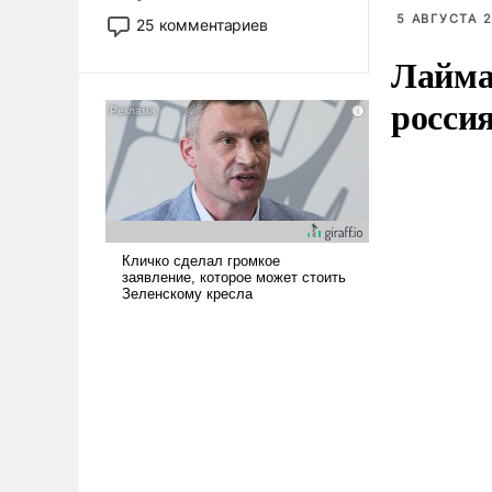
то это уже стараются не
5 АВГУСТА 2
25 комментариев
использовать – так же, как
Лайма 
«бабка», «дед», – хотя бы в
образованной среде, потому
росси
что оно уже несет негативные
коннотации.