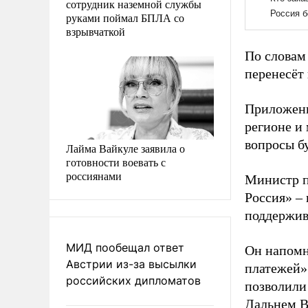
сотрудник наземной службы
руками поймал БПЛА со
взрывчаткой
По словам 
перенесёт
Приложени
регионе и
вопросы б
Лайма Вайкуле заявила о
готовности воевать с
россиянами
Министр п
Россия» –
поддержив
МИД пообещал ответ
Он напомн
Австрии из-за высылки
платежей»
российских дипломатов
позволили 
Дальнем Во