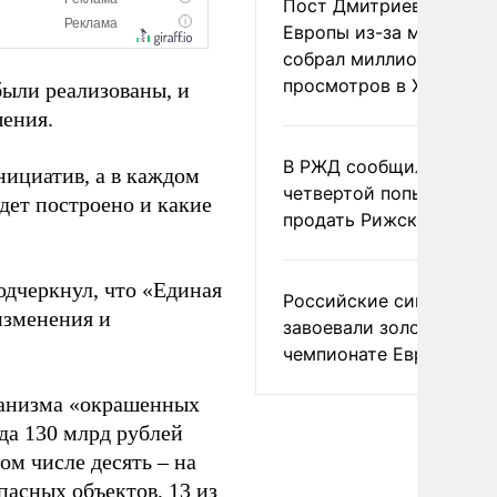
Пост Дмитриева о гибе
Европы из-за мигранто
собрал миллион
просмотров в X
были реализованы, и
шения.
В РЖД сообщили о
ициатив, а в каждом
четвертой попытке
дет построено и какие
продать Рижский вокза
одчеркнул, что «Единая
Российские синхронис
изменения и
завоевали золото на
чемпионате Европы
ханизма «окрашенных
да 130 млрд рублей
ом числе десять – на
пасных объектов, 13 из