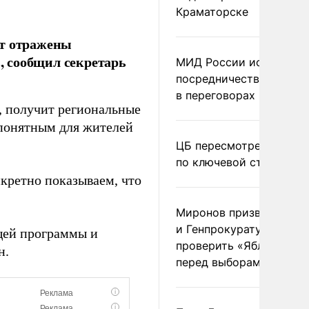
Краматорске
ут отражены
 сообщил секретарь
МИД России исключил
посредничество Герма
в переговорах по Украи
, получит региональные
 понятным для жителей
ЦБ пересмотрел прогно
по ключевой ставке
нкретно показываем, что
Миронов призвал Миню
и Генпрокуратуру
щей программы и
проверить «Яблоко»
н.
перед выборами