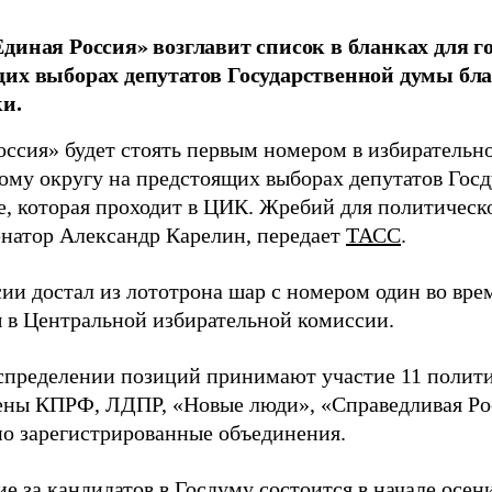
диная Россия» возглавит список в бланках для г
их выборах депутатов Государственной думы бла
и.
оссия» будет стоять первым номером в избирательн
ому округу на предстоящих выборах депутатов Гос
е, которая проходит в ЦИК. Жребий для политическ
енатор Александр Карелин, передает
ТАСС
.
сии достал из лототрона шар с номером один во вр
 в Центральной избирательной комиссии.
аспределении позиций принимают участие 11 полити
ены КПРФ, ЛДПР, «Новые люди», «Справедливая Ро
о зарегистрированные объединения.
е за кандидатов в Госдуму состоится в начале осен