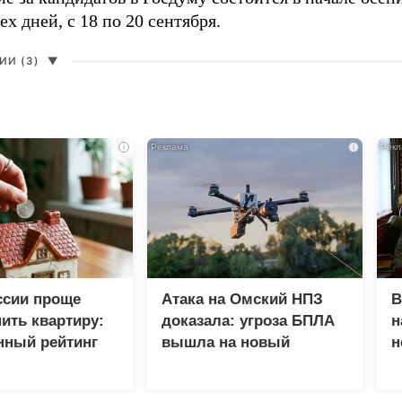
ех дней, с 18 по 20 сентября.
И (3)
▼
i
i
ссии проще
Атака на Омский НПЗ
В
пить квартиру:
доказала: угроза БПЛА
н
нный рейтинг
вышла на новый
н
уровень
с