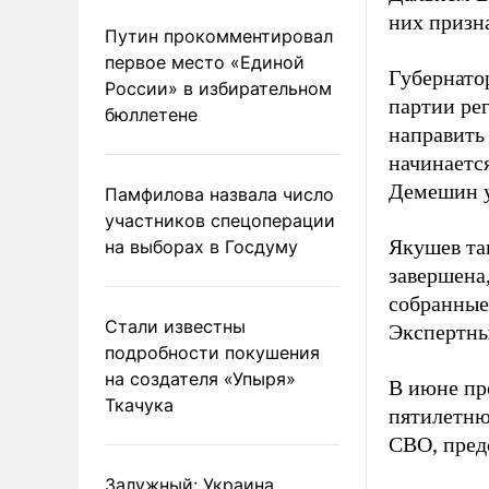
них призн
Путин прокомментировал
первое место «Единой
Губернато
России» в избирательном
партии ре
бюллетене
направить
начинаетс
Демешин ув
Памфилова назвала число
участников спецоперации
Якушев та
на выборах в Госдуму
завершена
собранные
Стали известны
Экспертны
подробности покушения
на создателя «Упыря»
В июне пре
Ткачука
пятилетню
СВО, пред
Залужный: Украина