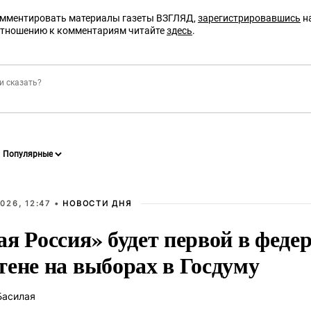
омментировать материалы газеты ВЗГЛЯД,
зарегистрировавшись
на
отношению к комментариям читайте
здесь
.
026, 12:47 •
НОВОСТИ ДНЯ
ая Россия» будет первой в феде
тене на выборах в Госдуму
Басилая