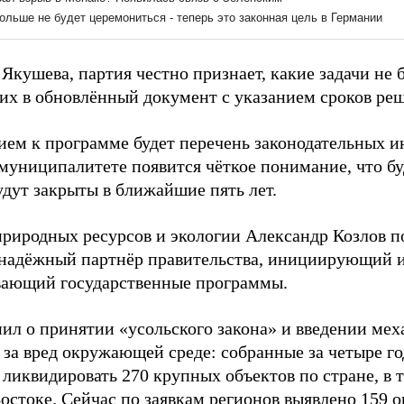
Якушева, партия честно признает, какие задачи не 
 их в обновлённый документ с указанием сроков ре
ем к программе будет перечень законодательных ин
 муниципалитете появится чёткое понимание, что бу
удут закрыты в ближайшие пять лет.
риродных ресурсов и экологии Александр Козлов п
 надёжный партнёр правительства, инициирующий 
ающий государственные программы.
ил о принятии «усольского закона» и введении ме
 за вред окружающей среде: собранные за четыре го
ликвидировать 270 крупных объектов по стране, в т
стоке. Сейчас по заявкам регионов выявлено 159 о