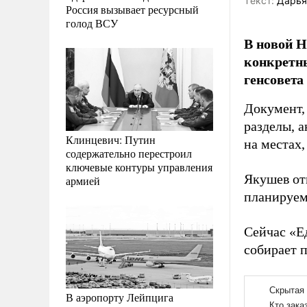
Tекст:
Дарья
Россия вызывает ресурсный
голод ВСУ
В новой Н
конкретны
генсовета
Документ,
разделы, 
Клинцевич: Путин
на местах
содержательно перестроил
ключевые контуры управления
Якушев от
армией
планируем
Сейчас «Е
собирает 
В аэропорту Лейпцига