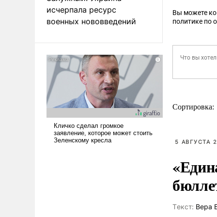
исчерпала ресурс
Вы можете к
военных нововведений
политике по 
Сортировка:
5 АВГУСТА 2
«Един
бюлле
Tекст:
Вера 