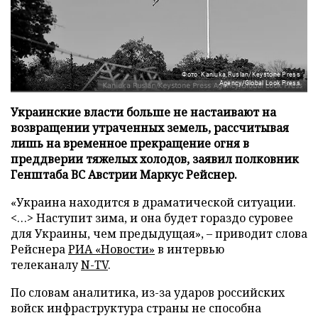
Фото: Kaniuka Ruslan/Keystone Press
Agency/Global Look Press
Украинские власти больше не настаивают на
возвращении утраченных земель, рассчитывая
лишь на временное прекращение огня в
преддверии тяжелых холодов, заявил полковник
Генштаба ВС Австрии Маркус Рейснер.
«Украина находится в драматической ситуации.
<…> Наступит зима, и она будет гораздо суровее
для Украины, чем предыдущая», – приводит слова
Рейснера
РИА «Новости»
в интервью
телеканалу
N-TV
.
По словам аналитика, из-за ударов российских
войск инфраструктура страны не способна