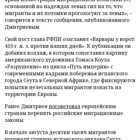
основанной на надеждах левых сил на то, что
мигранты и их потомки проголосуют за левых», –
говорится в тексте сообщения, опубликованного
Дмитриевым.
Свой пост глава РФПИ озаглавил «Варвары у ворот:
410 г. н. э. против наших дней». К публикации он
добавил коллаж, в котором сопоставил картину
американского художника Томаса Коула
«Разрушение» из цикла «Путь империи» с
современными кадрами побережья испанского
города Сеута в Северной Африке, где фиксируются
попытки нелегальных мигрантов попасть на
территорию Европы.
Ранее Дмитриев
посоветовал
европейским
странам перенять российские миграционные
законы.
В начале августа десятки тысяч мигрантов
прорвали
границу испанского анклава Сеута.