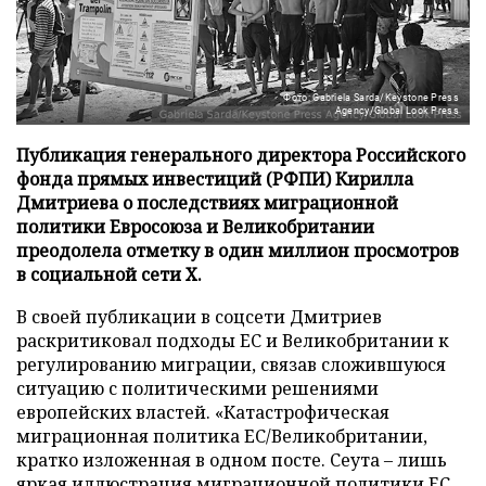
Фото: Gabriela Sarda/Keystone Press
Agency/Global Look Press
Публикация генерального директора Российского
фонда прямых инвестиций (РФПИ) Кирилла
Дмитриева о последствиях миграционной
политики Евросоюза и Великобритании
преодолела отметку в один миллион просмотров
в социальной сети X.
В своей публикации в соцсети Дмитриев
раскритиковал подходы ЕС и Великобритании к
регулированию миграции, связав сложившуюся
ситуацию с политическими решениями
европейских властей. «Катастрофическая
миграционная политика ЕС/Великобритании,
кратко изложенная в одном посте. Сеута – лишь
яркая иллюстрация миграционной политики ЕС,