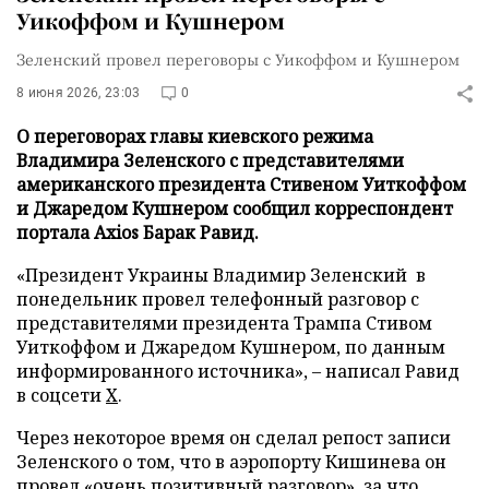
Уикоффом и Кушнером
Зеленский провел переговоры с Уикоффом и Кушнером
8 июня 2026, 23:03
0
О переговорах главы киевского режима
Владимира Зеленского с представителями
американского президента Стивеном Уиткоффом
и Джаредом Кушнером сообщил корреспондент
портала Axios Барак Равид.
«Президент Украины Владимир Зеленский в
понедельник провел телефонный разговор с
представителями президента Трампа Стивом
Уиткоффом и Джаредом Кушнером, по данным
информированного источника», – написал Равид
в соцсети
Х
.
Через некоторое время он сделал репост записи
Зеленского о том, что в аэропорту Кишинева он
провел «очень позитивный разговор», за что