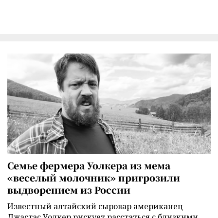
Семье фермера Уолкера из мема
«веселый молочник» пригрозили
выдворением из России
Известный алтайский сыровар американец
Джастас Уолкер рискует расстаться с близкими