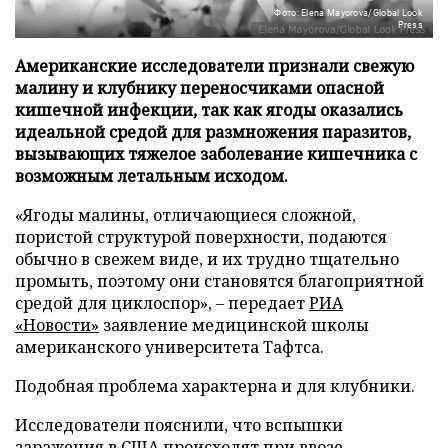
Фото: Elena Mayorova/Global Look
Press
Американские исследователи признали свежую
малину и клубнику переносчиками опасной
кишечной инфекции, так как ягоды оказались
идеальной средой для размножения паразитов,
вызывающих тяжелое заболевание кишечника с
возможным летальным исходом.
«Ягоды малины, отличающиеся сложной,
пористой структурой поверхности, подаются
обычно в свежем виде, и их трудно тщательно
промыть, поэтому они становятся благоприятной
средой для циклоспор», – передает
РИА
«Новости»
заявление медицинской школы
американского университета Тафтса.
Подобная проблема характерна и для клубники.
Исследователи пояснили, что вспышки
заражения в США происходят при ввозе