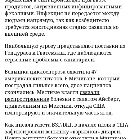
продуктов, загрязненных инфицированными
фекалиями. Инфекция не передается между
людьми напрямую, так как возбудителю
требуется многодневная стадия развития во
внешней среде.
Наибольшую угрозу представляют поставки из
Гондураса и Гватемалы, где наблюдаются
серьезные проблемы с санитарией.
Вспышка циклоспороза охватила 47
американских штатов. В Мичигане, который
пострадал сильнее всего, двое пациентов
скончались. Местные власти
связали
распространение
болезни с салатом Айсберг,
привезенным из Мексики, откуда США
импортируют и значительную часть ягод.
Как писала газета ВЗГЛЯД, в начале июля в США
зафиксировали
вспышку «взрывной» диареи.
Новую вспышку болезни
отметили
в Мичигане,