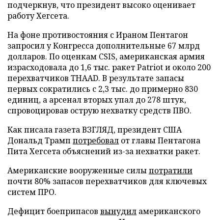
подчеркнув, что президент высоко оценивает
работу Хегсета.
На фоне противостояния с Ираном Пентагон
запросил у Конгресса дополнительные 67 млрд
долларов. По оценкам CSIS, американская армия
израсходовала до 1,6 тыс. ракет Patriot и около 200
перехватчиков THAAD. В результате запасы
первых сократились с 2,3 тыс. до примерно 830
единиц, а арсенал вторых упал до 278 штук,
спровоцировав острую нехватку средств ПВО.
Как писала газета ВЗГЛЯД, президент США
Дональд Трамп
потребовал
от главы Пентагона
Пита Хегсета объяснений из-за нехватки ракет.
Американские вооруженные силы
потратили
почти 80% запасов перехватчиков для ключевых
систем ПРО.
Дефицит боеприпасов
вынудил
американского