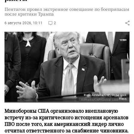
Пентагон провел экстренное совещание по боеприпасам
после критики Трампа
6 августа 2026, 10:11
2
Фото: AdMedia/CNP/Global Look
Press
Минобороны США организовало внеплановую
встречу из-за критического истощения арсеналов
ПВО после того, как американский лидер лично
отчитал ответственного за снабжение чиновника.