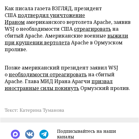
Как писала газета ВЗГЛЯД, президент
США
подтвердил уничтожение
Ираном
американского вертолета Apache, заявив
WSJ о необходимости США
отреагировать
на
сбитый Apache. Американские военные
выжили
при крушении вертолета
Apache в Ормузском
проливе.
Позже американский президент заявил WSJ
о
необходимости отреагировать
на сбитый
Apache. Глава МИД Ирана Арагчи
призвал
иностранные силы покинуть
Ормузский пролив.
Текст: Катерина Туманова
Подписывайтесь на наши
каналы