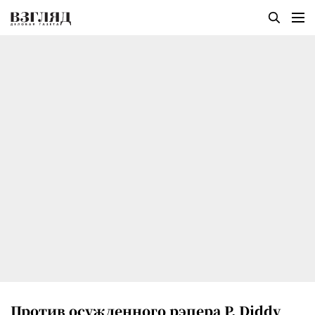
Против осужденного рэпера P. Diddy