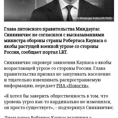
Фото: Mindaugas Kulbis/AP/TASS
Глава литовского правительства Миндаугас
Синкявичюс не согласился с высказываниями
министра обороны страны Робертаса Каунаса о
якобы растущей военной угрозе со стороны
России, сообщает портал LRT.
Синкявичюс опроверг заявления Каунаса о якобы
возрастающей угрозе со стороны России. Глава
правительства призвал не запугивать население
и тщательно взвешивать распространяемую
информацию, передает
РИА «Новости»
.
«Я хотел бы заверить общественность в том, что
уровень угроз как-то кардинально не изменился,
он просто существует», – подчеркнул Синкявичюс.
Днем ранее Робертас Каунас выступил с