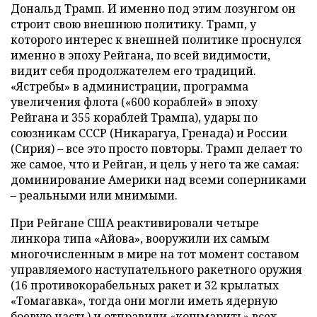
Дональд Трамп. И именно под этим лозунгом он
строит свою внешнюю политику. Трамп, у
которого интерес к внешней политике проснулся
именно в эпоху Рейгана, по всей видимости,
видит себя продолжателем его традиций.
«Ястребы» в администрации, программа
увеличения флота («600 кораблей» в эпоху
Рейгана и 355 кораблей Трампа), удары по
союзникам СССР (Никарагуа, Гренада) и России
(Сирия) – все это просто повторы. Трамп делает то
же самое, что и Рейган, и цель у него та же самая:
доминирование Америки над всеми соперниками
– реальными или мнимыми.
При Рейгане США реактивировали четыре
линкора типа «Айова», вооружили их самым
многочисленным в мире на тот момент составом
управляемого наступательного ракетного оружия
(16 противокорабельных ракет и 32 крылатых
«Томагавка», тогда они могли иметь ядерную
боевую часть) и отправили «кошмарить» всех