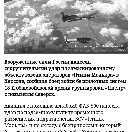
Фото: Пресс-служба Минобороны РФ/
ТАСС
Вооруженные силы России нанесли
сокрушительный удар по замаскированному
объекту взвода операторов «Птицы Мадьяра» в
Херсоне, сообщил боец войск беспилотных систем
18-й общевойсковой армии группировки «Днепр»
с позывным Северск.
Авиация с помощью авиабомб ФАБ-500 нанесла
удар по подземному пункту временного
размещения подразделения ВСУ «Птицы
Мадьяра» и по складу с боеприпасами, который
был рядом с подземной базой в Херсоне, пояснил