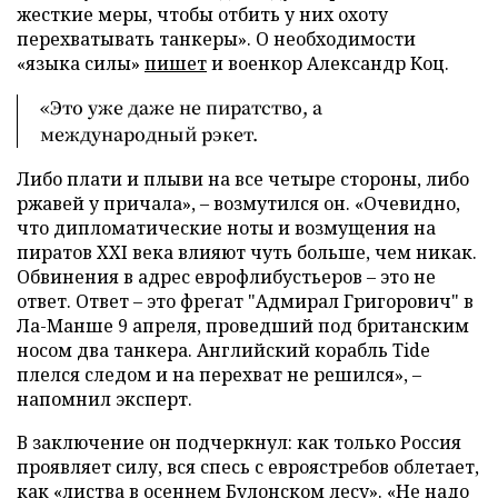
жесткие меры, чтобы отбить у них охоту
перехватывать танкеры». О необходимости
«языка силы»
пишет
и военкор Александр Коц.
«Это уже даже не пиратство, а
международный рэкет.
Либо плати и плыви на все четыре стороны, либо
ржавей у причала», – возмутился он. «Очевидно,
что дипломатические ноты и возмущения на
пиратов XXI века влияют чуть больше, чем никак.
Обвинения в адрес еврофлибустьеров – это не
ответ. Ответ – это фрегат "Адмирал Григорович" в
Ла-Манше 9 апреля, проведший под британским
носом два танкера. Английский корабль Tide
плелся следом и на перехват не решился», –
напомнил эксперт.
В заключение он подчеркнул: как только Россия
проявляет силу, вся спесь с евроястребов облетает,
как «листва в осеннем Булонском лесу». «Не надо