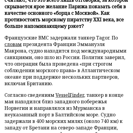
скрывается ярое желание Парижа показать себя в
качестве основного «борца с Москвой». Как
противостоять морскому пиратству XXI века, все
больше напоминающему рэкет?
Французские ВМС задержали танкер Tagor. По
словам
президента Франции Эммануэля
Макрона, судно находится под международными
санкциями, оно шло из России. Политик заверил,
что операция была проведена «при строгом
соблюдении морского права» в Атлантическом
океане при поддержке нескольких партнеров,
включая Британию.
Согласно сведениям
VesselFinder
, танкер в конце
мая находился близ западного побережья
Норвегии и направлялся из Мурманска в
неуказанный порт в Балтийском море. Судно
задержали в 400 морских милях (около 740 км) к
западу от Бретани на северо-западе Франции,