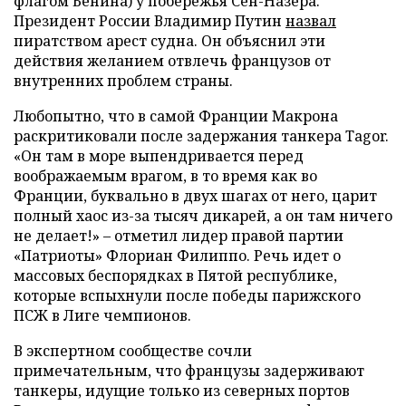
флагом Бенина) у побережья Сен-Назера.
Президент России Владимир Путин
назвал
пиратством арест судна. Он объяснил эти
действия желанием отвлечь французов от
внутренних проблем страны.
Любопытно, что в самой Франции Макрона
раскритиковали после задержания танкера Tagor.
«Он там в море выпендривается перед
воображаемым врагом, в то время как во
Франции, буквально в двух шагах от него, царит
полный хаос из-за тысяч дикарей, а он там ничего
не делает!» – отметил лидер правой партии
«Патриоты» Флориан Филиппо. Речь идет о
массовых беспорядках в Пятой республике,
которые вспыхнули после победы парижского
ПСЖ в Лиге чемпионов.
В экспертном сообществе сочли
примечательным, что французы задерживают
танкеры, идущие только из северных портов