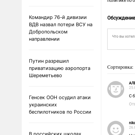
политике по 
Командир 76-й дивизии
Обсуждение
ВДВ назвал потери ВСУ на
Добропольском
направлении
Путин разрешил
Сортировка:
приватизацию аэропорта
Шереметьево
АЛ
25.
С 
Генсек ООН осудил атаки
украинских
От
беспилотников по России
nik
26.
В российских школах