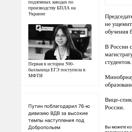
подземных заводах по
производству БПЛА на
Украине
Председат
не ущемит
обучения 
В России с
магистрат
студентов.
Первая в истории 500-
балльница ЕГЭ поступила в
МФТИ
Минобрна
образовани
Вице-спик
Путин поблагодарил 76-ю
России.
дивизию ВДВ за высокие
темпы наступления под
Добропольем
Вы можете к