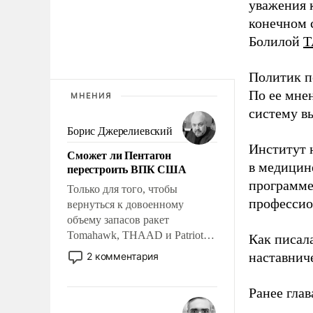
уважения к
конечном с
Болилой
Т
Политик п
По ее мне
МНЕНИЯ
систему в
Борис Джерелиевский
Институт 
Сможет ли Пентагон
в медицине
перестроить ВПК США
программе
Только для того, чтобы
профессио
вернуться к довоенному
объему запасов ракет
Tomahawk, THAAD и Patriot
Как писал
США потребуется более трех
наставнич
2 комментария
лет. Даже небольшая война с
Ираном опустошила
Ранее глав
американские арсеналы.
Сложившаяся ситуация