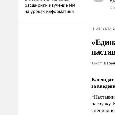
Ну
расширили изучение ИИ
От
на уроках информатики
6 АВГУСТА 2
«Един
наста
Tекст:
Дарья
Кандидат 
за введен
«Наставни
нагрузку. 
специалис