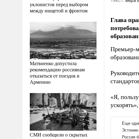
Tекст:
Вера 
уклонистов перед выбором
между нищетой и фронтом
Глава пр
потребова
образован
Премьер-м
образован
Матвиенко допустила
рекомендацию россиянам
Руководит
отказаться от поездок в
стандарто
Армению
«Я, пользу
ускорять»
СМИ сообщили о скрытых