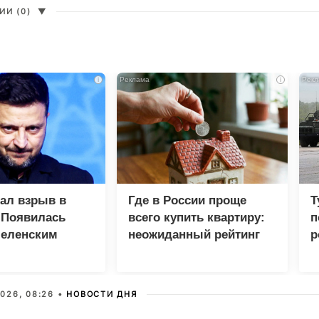
И (0)
▼
i
i
зал взрыв в
Где в России проще
Т
 Появилась
всего купить квартиру:
п
Зеленским
неожиданный рейтинг
р
026, 08:26 •
НОВОСТИ ДНЯ