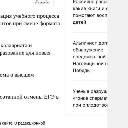
Россияне рассказали,
какие книги и фильмы
помогают воспитывать
мация учебного процесса
детей
ентов при смене формата
Альпинист допустил
калавриата и
обнаружение
бразование для новых
предсмертной записки
Наговицыной на пике
Победы
лома о высшем
Ученые разрушили миф
оэтапной отмены ЕГЭ в
«гонке сперматозоидов
при оплодотворении
 сайте. О редакционной