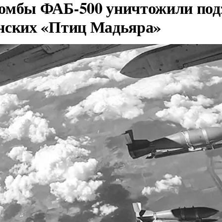
омбы ФАБ-500 уничтожили под
нских «Птиц Мадьяра»