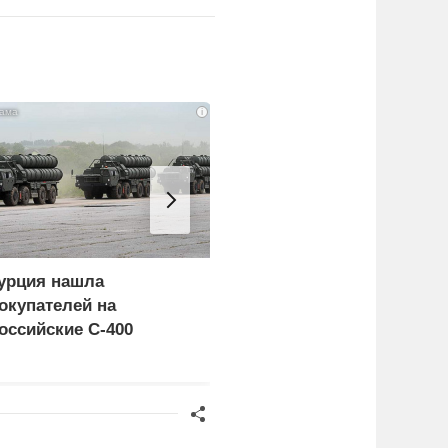
i
урция нашла
Пощечина всей системе
окупателей на
правосудия: что
оссийские C-400
натворил сын
украинского олигарха