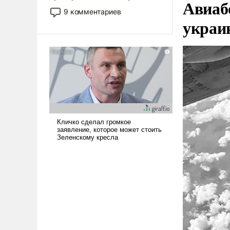
Авиаб
двигаемся по пути
9 комментариев
революционных изменений.
украи
То, что несколько лет назад
было образом для
псевдонаучной фантастики,
стало всерьез обсуждаемой
идеей.