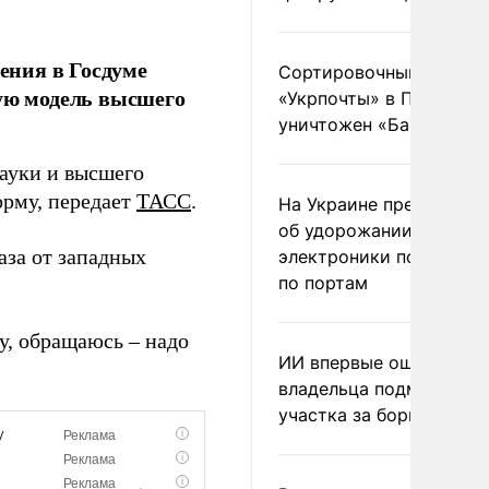
ения в Госдуме
Сортировочный пункт
вую модель высшего
«Укрпочты» в Павлогра
уничтожен «Бандероль
ауки и высшего
орму, передает
ТАСС
.
На Украине предупреди
об удорожании китайс
аза от западных
электроники после уда
по портам
ву, обращаюсь – надо
ИИ впервые оштрафова
владельца подмосковн
участка за борщевик