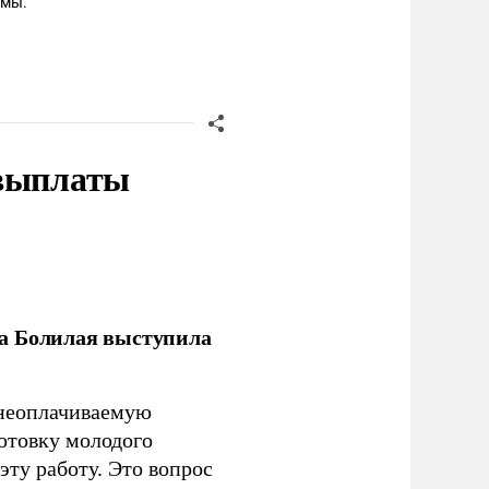
рмы.
 выплаты
ла Болилая выступила
 неоплачиваемую
готовку молодого
ту работу. Это вопрос