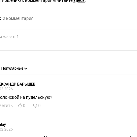
отношению к комментариям читайте
здесь
.
:
2
комментария
ЕКСАНДР БАРЫШЕВ
02.2026
болонской на пудельскую?
ветить
0
0
olay
02.2026