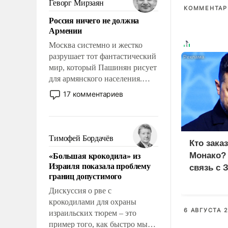
Геворг Мирзаян
КОММЕНТАРИ
означает многолетний период
Россия ничего не должна
уязвимости США, например,
Армении
перед Китаем.
Москва системно и жестко
разрушает тот фантастический
мир, который Пашинян рисует
для армянского населения.
Мир, где политические
17 комментариев
прожекты будут безусловно
оплачиваться за счет
российских
налогоплательщиков и где
Тимофей Бордачёв
Кто зака
Еревану за свои поступки не
«Большая крокодила» из
Монако?
нужно отвечать.
Израиля показала проблему
связь с 
границ допустимого
Дискуссия о рве с
крокодилами для охраны
6 АВГУСТА 2
израильских тюрем – это
пример того, как быстро мы