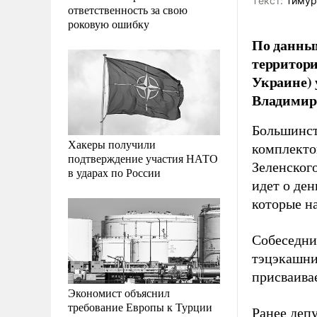
Tекст:
Тимур
ответственность за свою
роковую ошибку
По данным
территори
Украине) 
Владимир
Большинст
Хакеры получили
комплекто
подтверждение участия НАТО
Зеленског
в ударах по России
идет о де
которые н
Собеседни
тэцэкашни
присваива
Экономист объяснил
требование Европы к Турции
Ранее деп