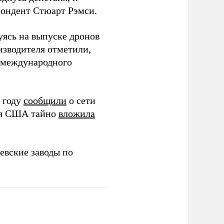
спондент Стюарт Рэмси.
уясь на выпуске дронов
изводителя отметили,
в международного
 году
сообщили
о сети
ия США тайно
вложила
евские заводы по