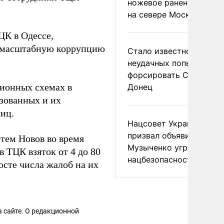
ножевое ранение в дра
на севере Москвы
ЦК в Одессе,
масштабную коррупцию
Стало известно о
неудачных попытках ВС
форсировать Северски
ионных схемах в
Донец
зованных и их
иц.
Нацсовет Украины по Т
призвал объявить
тем Новов во время
Музыченко угрозой
 ТЦК взяток от 4 до 80
нацбезопасности
осте числа жалоб на их
 сайте. О редакционной