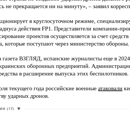
сь не прекращается ни на минуту», – заявил корре
кционирует в круглосуточном режиме, специализир
радиуса действия FP1. Представители компании-про
сирование проектов осуществляется за счет средст
а, которые поступают через министерство обороны.
а газета ВЗГЛЯД, испанские журналисты еще в 2024
краинских оборонных предприятий. Администрац
редства в расширение выпуска этих беспилотников.
юля текущего года российские военные
атаковали
ки
тву ударных дронов.
И (17)
▼