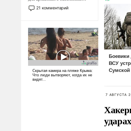
Мир, где политические
21 комментарий
прожекты будут безусловно
оплачиваться за счет
российских
налогоплательщиков и где
Еревану за свои поступки не
нужно отвечать.
Боевики 
ВСУ устр
Сумской 
дезертир
7 АВГУСТА 2
Хакер
ударах