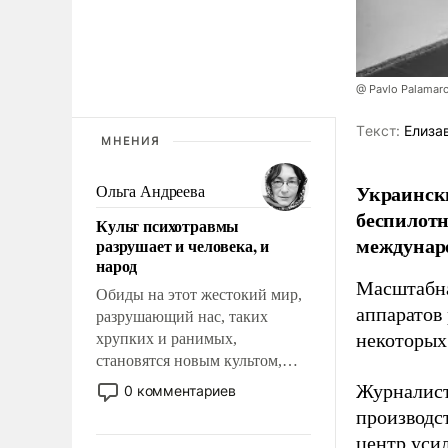
@ Pavlo Palamar
Tекст:
Елиза
МНЕНИЯ
Украински
Ольга Андреева
беспилотн
Культ психотравмы
междунаро
разрушает и человека, и
народ
Масштабна
Обиды на этот жестокий мир,
аппаратов
разрушающий нас, таких
некоторых
хрупких и ранимых,
становятся новым культом,
постепенно вытесняя и
Журналист
0 комментариев
отменяя традиционное
производст
требование к человеку – быть
центр уси