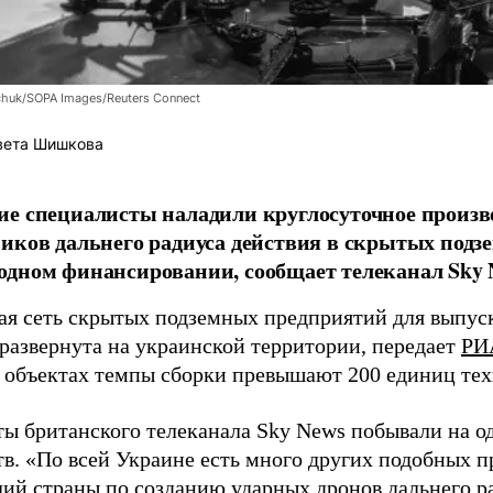
chuk/SOPA Images/Reuters Connect
вета Шишкова
е специалисты наладили круглосуточное произв
иков дальнего радиуса действия в скрытых подз
дном финансировании, сообщает телеканал Sky 
я сеть скрытых подземных предприятий для выпус
 развернута на украинской территории, передает
РИ
 объектах темпы сборки превышают 200 единиц тех
ы британского телеканала Sky News побывали на о
в. «По всей Украине есть много других подобных п
лий страны по созданию ударных дронов дальнего ра