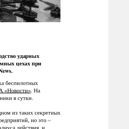
одство ударных
емных цехах при
News.
ка беспилотных
А «Новости»
. На
ники в сутки.
дном из таких секретных
редприятий, но это –
диуса действия, и