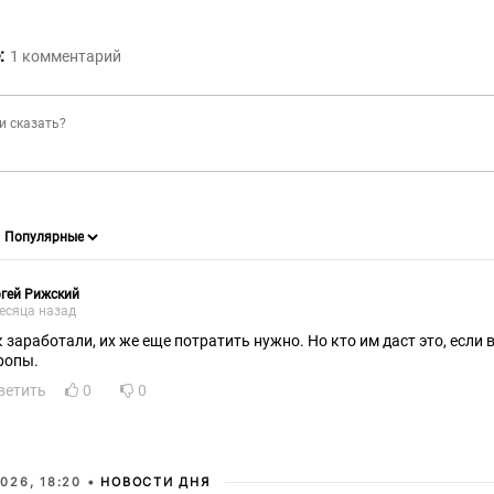
:
1
комментарий
гей Рижский
есяца назад
к заработали, их же еще потратить нужно. Но кто им даст это, если 
ропы.
ветить
0
0
026, 18:20 •
НОВОСТИ ДНЯ