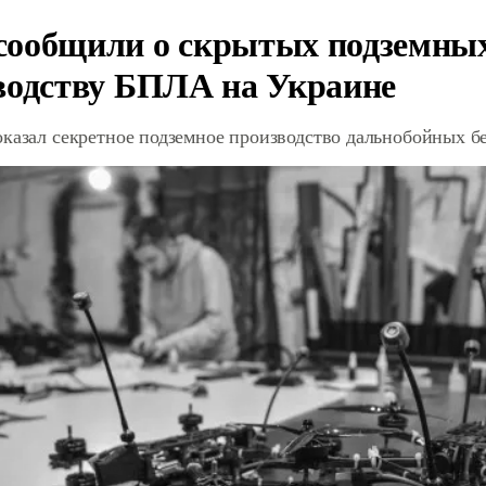
ообщили о скрытых подземных 
водству БПЛА на Украине
оказал секретное подземное производство дальнобойных б