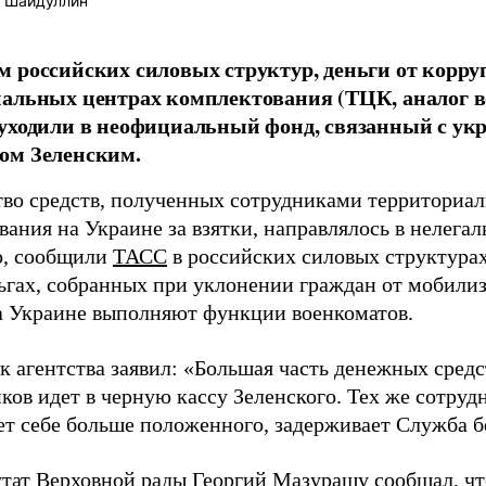
 Шайдуллин
 российских силовых структур, деньги от корру
альных центрах комплектования (ТЦК, аналог в
уходили в неофициальный фонд, связанный с ук
ом Зеленским.
во средств, полученных сотрудниками территориа
вания на Украине за взятки, направлялось в нелег
о, сообщили
ТАСС
в российских силовых структурах
ньгах, собранных при уклонении граждан от мобили
а Украине выполняют функции военкоматов.
к агентства заявил: «Большая часть денежных средс
ков идет в черную кассу Зеленского. Тех же сотруд
ет себе больше положенного, задерживает Служба 
утат Верховной рады Георгий Мазурашу сообщал, ч