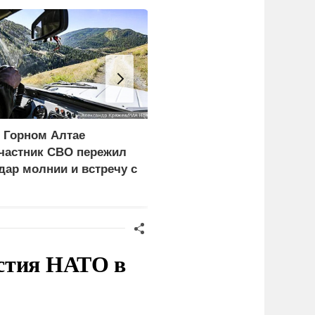
 Горном Алтае
Экономист перечислил
частник СВО пережил
проблемы Европы из-з
дар молнии и встречу с
обмеления рек
едведем
стия НАТО в