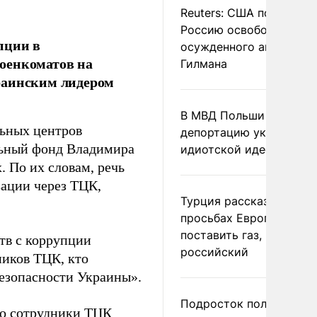
Reuters: США попросил
Россию освободить
пции в
осужденного американ
оенкоматов на
Гилмана
раинским лидером
В МВД Польши назвали
льных центров
депортацию украинцев
альный фонд Владимира
идиотской идеей
. По их словам, речь
зации через ТЦК,
Турция рассказала о
просьбах Европы
поставить газ, но не
тв с коррупции
российский
ников ТЦК, кто
безопасности Украины».
Подросток получил
то сотрудники ТЦК