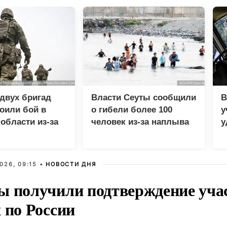
двух бригад
Власти Сеуты сообщили
В
оили бой в
о гибели более 100
у
области из-за
человек из-за наплыва
у
ства
мигрантов
м
026, 09:15 •
НОВОСТИ ДНЯ
ы получили подтверждение уча
 по России