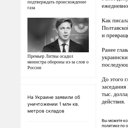
подтверждать происхождение
ежедневно 
газа
Как писал
Полтавско
и превращ
Ранее гла
Премьер Литвы осадил
украински
министра обороны из-за слов о
последующ
России
До этого 
заседания
тыс. долл
На Украине заявили об
действия.
уничтожении 1 млн кв.
метров складов
Вы можете к
политике по 