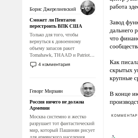
мужественным и твердым под
работа зде
ударами судьбы, брать на себя
Борис Джерелиевский
ответственность, помогать
Сможет ли Пентагон
слабым, идти вперед и
Завод фун
перестроить ВПК США
адаптироваться.
дальнего 
Только для того, чтобы
что финан
вернуться к довоенному
сообществ
объему запасов ракет
Tomahawk, THAAD и Patriot
Как писал
США потребуется более трех
4 комментария
лет. Даже небольшая война с
скрытых у
Ираном опустошила
крупные с
американские арсеналы.
Сложившаяся ситуация
Геворг Мирзаян
В конце и
означает многолетний период
Россия ничего не должна
производс
уязвимости США, например,
Армении
перед Китаем.
КОММЕНТАРИ
Москва системно и жестко
разрушает тот фантастический
мир, который Пашинян рисует
для армянского населения.