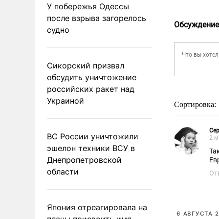
У побережья Одессы
после взрыва загорелось
Обсуждение
судно
Сикорский призвал
обсудить уничтожение
российских ракет над
Украиной
Сортировка:
Сер
ВС России уничтожили
2 м
эшелон техники ВСУ в
Та
Днепропетровской
Ев
области
От
Япония отреагировала на
6 АВГУСТА 2
планы присвоить имя