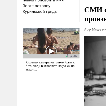
Зорге острову
СМИ с
Курильской гряды
произ
Sky News п