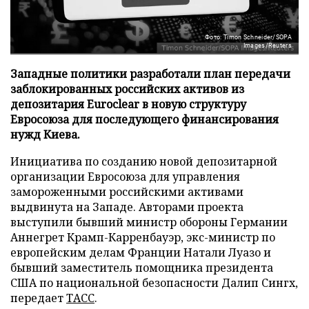
Фото: Timon Schneider/SOPA
Images/Reuters
Западные политики разработали план передачи
заблокированных российских активов из
депозитария Euroclear в новую структуру
Евросоюза для последующего финансирования
нужд Киева.
Инициатива по созданию новой депозитарной
организации Евросоюза для управления
замороженными российскими активами
выдвинута на Западе. Авторами проекта
выступили бывший министр обороны Германии
Аннегрет Крамп-Карренбауэр, экс-министр по
европейским делам Франции Натали Луазо и
бывший заместитель помощника президента
США по национальной безопасности Далип Сингх,
передает
ТАСС
.