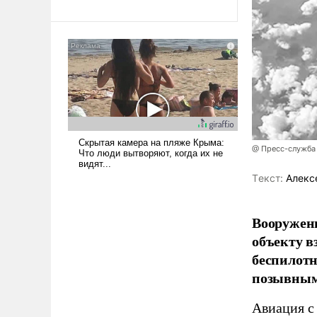
революционных изменений.
То, что несколько лет назад
было образом для
псевдонаучной фантастики,
стало всерьез обсуждаемой
идеей.
@ Пресс-служба
Tекст:
Алекс
Вооружен
объекту в
беспилотн
позывным
Авиация с