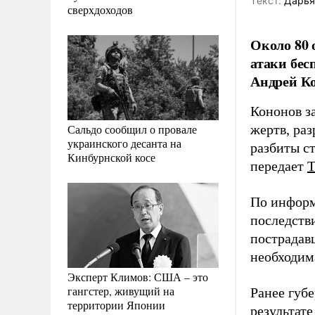
Tекст:
Дарья
сверхдоходов
Около 80 
атаки бес
Андрей К
Кононов за
Сальдо сообщил о провале
жертв, ра
украинского десанта на
разбиты с
Кинбурнской косе
передает
По информ
последств
пострадав
необходим
Эксперт Климов: США – это
гангстер, живущий на
Ранее губ
территории Японии
результат