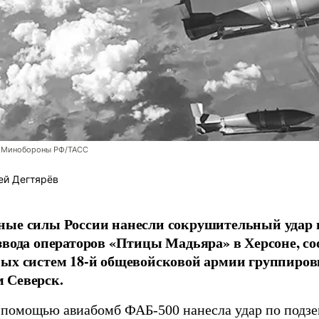
 Минобороны РФ/ТАСС
ей Дегтярёв
ные силы России нанесли сокрушительный удар 
звода операторов «Птицы Мадьяра» в Херсоне, с
ых систем 18-й общевойсковой армии группиров
 Северск.
 помощью авиабомб ФАБ-500 нанесла удар по подз