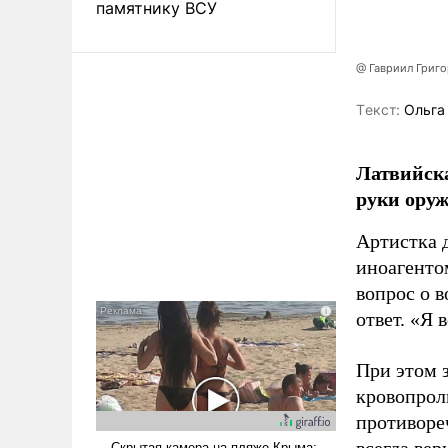
памятнику ВСУ
@ Гавриил Григ
Tекст:
Ольга
Латвийска
руки оруж
Артистка 
иноагентом
вопрос о 
ответ. «Я 
При этом з
кровопрол
противоре