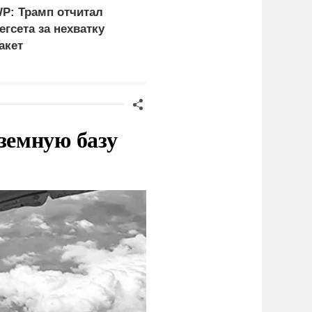
P: Трамп отчитал
ФСБ: Сорвано
егсета за нехватку
покушение на одного из
акет
глав новых регионов
земную базу