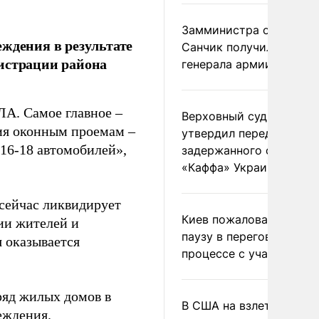
Замминистра обороны
ждения в результате
Санчик получил звание
нистрации района
генерала армии
ЛА. Самое главное –
Верховный суд Швеции
ия оконным проемам –
утвердил передачу
 16-18 автомобилей»,
задержанного сухогруз
«Каффа» Украине
сейчас ликвидирует
Киев пожаловался на
ии жителей и
паузу в переговорном
 оказывается
процессе с участием 
ряд жилых домов в
В США на взлете разби
еждения.