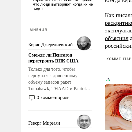
всегда вер
Как писал
раскритик
эксплуата
МНЕНИЯ
объяснил
а
Борис Джерелиевский
российски
Сможет ли Пентагон
КОММЕНТАРИ
перестроить ВПК США
Только для того, чтобы
вернуться к довоенному
объему запасов ракет
Tomahawk, THAAD и Patriot
США потребуется более трех
0 комментариев
лет. Даже небольшая война с
Ираном опустошила
американские арсеналы.
Сложившаяся ситуация
Геворг Мирзаян
означает многолетний период