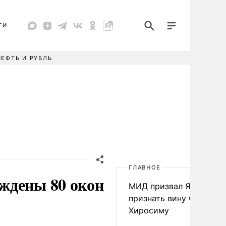
ТИ
НЕФТЬ И РУБЛЬ
ГЛАВНОЕ
ждены 80 окон
МИД призвал Японию
признать вину США за
Хиросиму