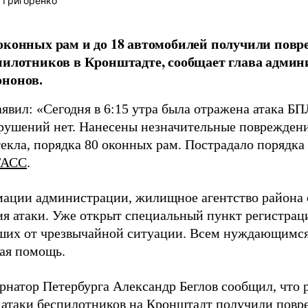
 Григоренко
оконных рам и до 18 автомобилей получили повре
пилотников в Кронштадте, сообщает глава адми
ононов.
явил: «Сегодня в 6:15 утра была отражена атака БП
зрушений нет. Нанесены незначительные поврежден
текла, порядка 80 оконных рам. Пострадало порядка
ТАСС
.
ации администрации, жилищное агентство района 
ия атаки. Уже открыт специальный пункт регистрац
ших от чрезвычайной ситуации. Всем нуждающимся
ая помощь.
ернатор Петербурга Александр Беглов сообщил, что 
е атаки беспилотников на Кронштадт
получили
повр