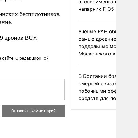
экспериментальный др
напарник F-35
инских беспилотников.
ание.
Ученые РАН обнаружил
9 дронов ВСУ.
самые древние
поддельные монеты
Московского княжеств
 сайте. О редакционной
В Британии более ста
смертей связали с
побочными эффектами
средств для похудения