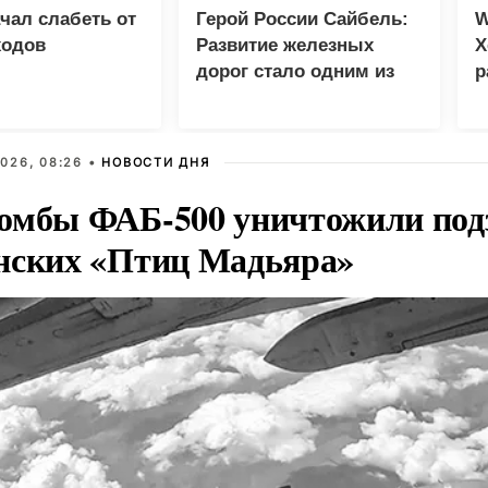
чал слабеть от
Герой России Сайбель:
W
ходов
Развитие железных
Х
дорог стало одним из
р
приоритетов Народной
программы ЕР
026, 08:26 •
НОВОСТИ ДНЯ
омбы ФАБ-500 уничтожили под
нских «Птиц Мадьяра»