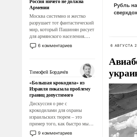
Россия ничего не должна
уязвимости США, например,
Рубль на
Армении
перед Китаем.
сверхдо
Москва системно и жестко
разрушает тот фантастический
мир, который Пашинян рисует
для армянского населения.
Мир, где этому населению все
6 комментариев
6 АВГУСТА 2
должны просто по
определению, где его
Авиаб
политические прожекты будут
украи
беспрекословно оплачиваться
Тимофей Бордачёв
за счет российских
«Большая крокодила» из
налогоплательщиков и где за
Израиля показала проблему
свои поступки не нужно
границ допустимого
отвечать.
Дискуссия о рве с
крокодилами для охраны
израильских тюрем – это
пример того, как быстро мы
двигаемся по пути
9 комментариев