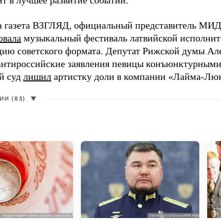
ит в лучшее развитие событий.
а газета ВЗГЛЯД, официальный представитель МИД
овала
музыкальный фестиваль латвийской исполнит
цию советского формата. Депутат Рижской думы Ал
нтироссийские заявления певицы конъюнктурными
й суд
лишил
артистку доли в компании «Лайма-Люк
И (83)
▼