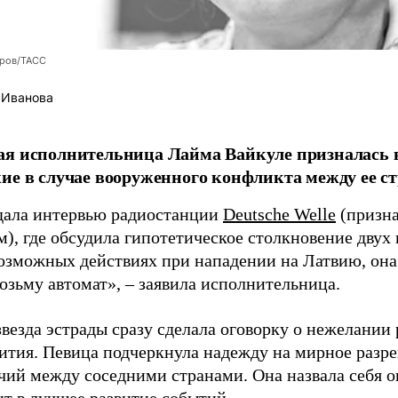
оров/ТАСС
 Иванова
я исполнительница Лайма Вайкуле призналась в
ие в случае вооруженного конфликта между ее ст
дала интервью радиостанции
Deutsche Welle
(призна
), где обсудила гипотетическое столкновение двух 
возможных действиях при нападении на Латвию, она
возьму автомат», – заявила исполнительница.
везда эстрады сразу сделала оговорку о нежелании
ития. Певица подчеркнула надежду на мирное раз
чий между соседними странами. Она назвала себя 