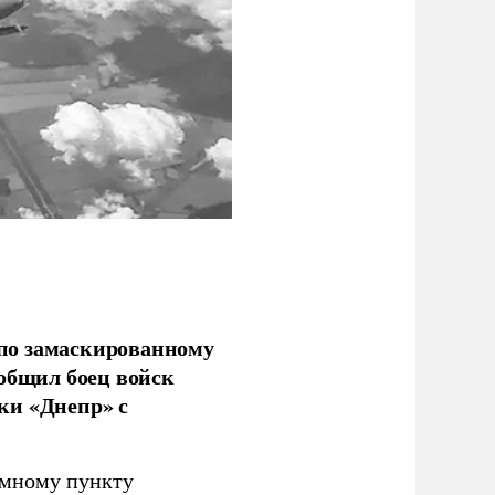
по замаскированному
ообщил боец войск
ки «Днепр» с
емному пункту