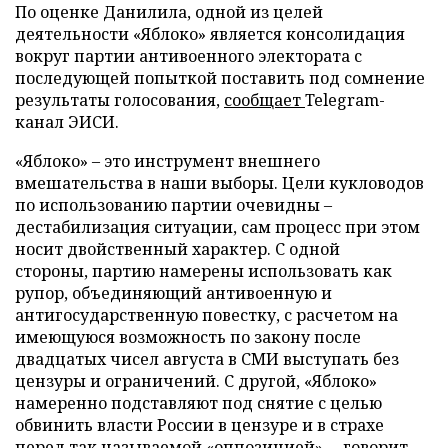
По оценке Данилила, одной из целей
деятельности «Яблоко» является консолидация
вокруг партии антивоенного электората с
последующей попыткой поставить под сомнение
результаты голосования,
сообщает
Telegram-
канал ЭИСИ.
«Яблоко» – это инструмент внешнего
вмешательства в наши выборы. Цели кукловодов
по использованию партии очевидны –
дестабилизация ситуации, сам процесс при этом
носит двойственный характер. С одной
стороны, партию намерены использовать как
рупор, объединяющий антивоенную и
антигосударственную повестку, с расчетом на
имеющуюся возможность по закону после
двадцатых чисел августа в СМИ выступать без
цензуры и ограничений. С другой, «Яблоко»
намеренно подставляют под снятие с целью
обвинить власти России в цензуре и в страхе
перед так называемой «оппозицией», – говорит