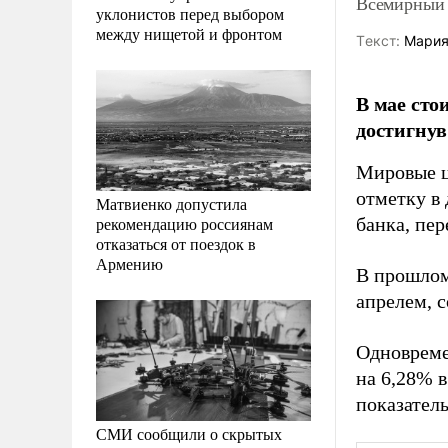
Всемирный 
уклонистов перед выбором
между нищетой и фронтом
Tекст:
Мария
В мае сто
достигнув
Мировые ц
отметку в 
Матвиенко допустила
рекомендацию россиянам
банка, пе
отказаться от поездок в
Армению
В прошлом
апрелем, с
Одновреме
на 6,28% 
показатель
СМИ сообщили о скрытых