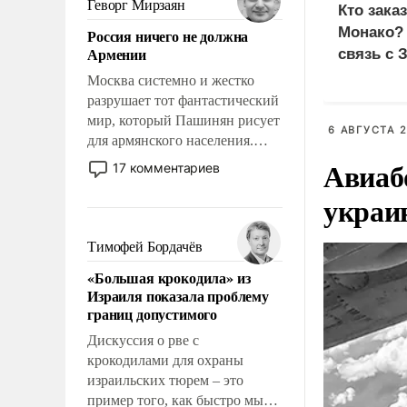
Геворг Мирзаян
Кто зака
означает многолетний период
Монако?
Россия ничего не должна
уязвимости США, например,
Армении
связь с 
перед Китаем.
Москва системно и жестко
разрушает тот фантастический
мир, который Пашинян рисует
6 АВГУСТА 2
для армянского населения.
Мир, где политические
Авиаб
17 комментариев
прожекты будут безусловно
украи
оплачиваться за счет
российских
налогоплательщиков и где
Тимофей Бордачёв
Еревану за свои поступки не
«Большая крокодила» из
нужно отвечать.
Израиля показала проблему
границ допустимого
Дискуссия о рве с
крокодилами для охраны
израильских тюрем – это
пример того, как быстро мы