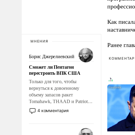
профессио
Как писал
наставнич
МНЕНИЯ
Ранее глав
Борис Джерелиевский
КОММЕНТАРИ
Сможет ли Пентагон
перестроить ВПК США
Только для того, чтобы
вернуться к довоенному
объему запасов ракет
Tomahawk, THAAD и Patriot
США потребуется более трех
4 комментария
лет. Даже небольшая война с
Ираном опустошила
американские арсеналы.
Сложившаяся ситуация