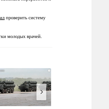
ил
проверить систему
тки молодых врачей.
i