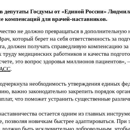
в депутаты Госдумы от «Единой России» Людми
ие компенсаций для врачей-наставников.
чество не должно превращаться в дополнительную
Врач, который берет на себя ответственность за под
та, должен получать справедливую компенсацию за э
 труду медицинских работников и качества подготов
чете, это вопрос здоровья миллионов пациентов», 
АСС
.
одчеркнула необходимость утверждения единых фед
нию, важно законодательно закрепить порядок орга
ыплат, что поможет устранить существенные различ
наставничества остается одним из главных инструм
, позволяя новичкам быстрее адаптироваться. При 
 должно быть исключительно добровольным, чтобы 