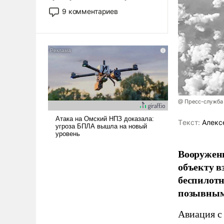
двигаемся по пути
9 комментариев
революционных изменений.
То, что несколько лет назад
было образом для
псевдонаучной фантастики,
стало всерьез обсуждаемой
идеей.
@ Пресс-служба
Tекст:
Алекс
Вооружен
объекту в
беспилотн
позывным
Авиация с