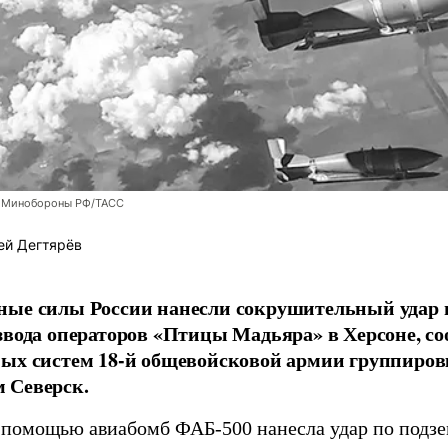
 Минобороны РФ/ТАСС
ей Дегтярёв
ные силы России нанесли сокрушительный удар 
звода операторов «Птицы Мадьяра» в Херсоне, с
ых систем 18-й общевойсковой армии группиров
 Северск.
 помощью авиабомб ФАБ-500 нанесла удар по подз