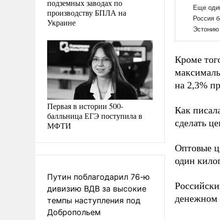
подземных заводах по
производству БПЛА на
Украине
Кроме тог
максимальн
на 2,3% п
Первая в истории 500-
Как писал
балльница ЕГЭ поступила в
сделать ц
МФТИ
Оптовые ц
один кило
Путин поблагодарил 76-ю
Российски
дивизию ВДВ за высокие
денежном 
темпы наступления под
Добропольем