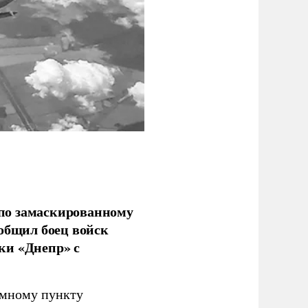
по замаскированному
ообщил боец войск
ки «Днепр» с
емному пункту