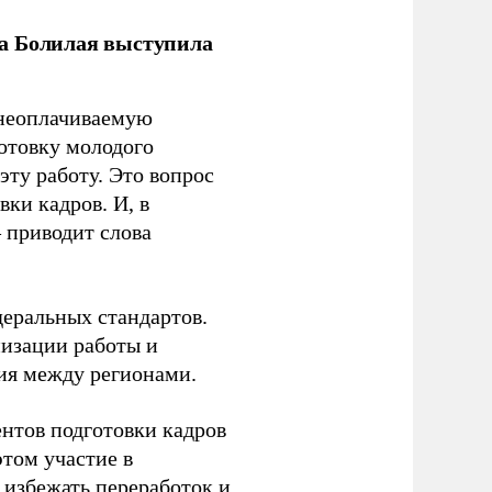
ла Болилая выступила
 неоплачиваемую
готовку молодого
ту работу. Это вопрос
ки кадров. И, в
– приводит слова
еральных стандартов.
низации работы и
ия между регионами.
ентов подготовки кадров
этом участие в
избежать переработок и