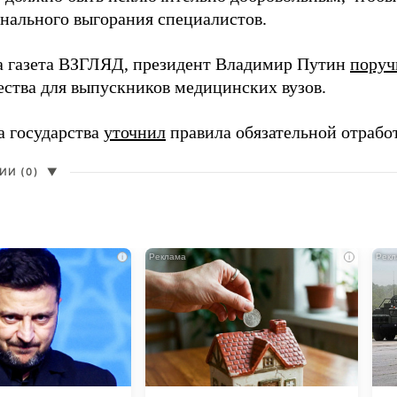
нального выгорания специалистов.
а газета ВЗГЛЯД, президент Владимир Путин
поруч
ества для выпускников медицинских вузов.
а государства
уточнил
правила обязательной отрабо
И (0)
▼
i
i