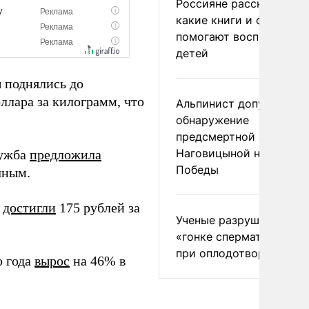
Россияне рассказали,
какие книги и фильмы
помогают воспитывать
детей
 поднялись до
оллара за килограмм, что
Альпинист допустил
обнаружение
предсмертной записки
Наговицыной на пике
лужба
предложила
Победы
чным.
я
достигли
175 рублей за
Ученые разрушили миф
«гонке сперматозоидов
при оплодотворении
о года
вырос
на 46% в