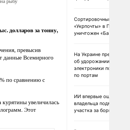
на рыбу
Сортировочный пункт
«Укрпочты» в Павлогра
с. долларов за тонну,
уничтожен «Бандероль
чения, превысив
На Украине предупреди
уют данные Всемирного
об удорожании китайс
электроники после уда
по портам
5% по сравнению с
ИИ впервые оштрафова
а курятины увеличилась
владельца подмосковн
илограмм. Этот
участка за борщевик