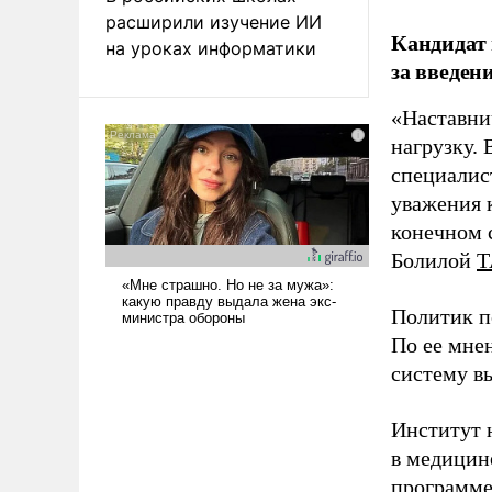
расширили изучение ИИ
Кандидат 
на уроках информатики
за введен
«Наставни
нагрузку. 
специалис
уважения к
конечном с
Болилой
Т
Политик п
По ее мне
систему в
Институт 
в медицине
программе