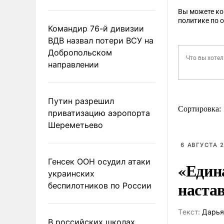
Вы можете к
политике по 
Командир 76-й дивизии
ВДВ назвал потери ВСУ на
Добропольском
направлении
Путин разрешил
Сортировка:
приватизацию аэропорта
Шереметьево
6 АВГУСТА 2
Генсек ООН осудил атаки
«Един
украинских
наста
беспилотников по России
Tекст:
Дарья
В российских школах