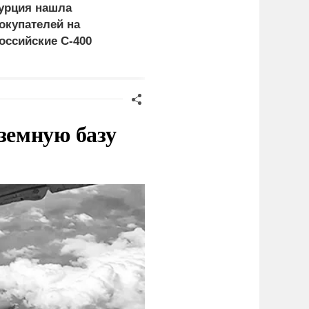
урция нашла
«Генерал-провал»: кака
окупателей на
правда выяснилась про
оссийские C-400
Драпатого
земную базу