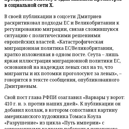
в социальной сети X.
В своей публикации в соцсети Дмитриев
раскритиковал подходы ЕС и Великобритании к
регулированию миграции, связав сложившуюся
ситуацию с политическими решениями
европейских властей. «Катастрофическая
миграционная политика ЕС/Великобритании,
кратко изложенная в одном посте. Сеута – лишь
яркая иллюстрация миграционной политики ЕС,
основанной на надеждах левых сил на то, что
мигранты и их потомки проголосуют за левых», –
говорится в тексте сообщения, опубликованного
Дмитриевым.
Свой пост глава РФПИ озаглавил «Варвары у ворот:
410 г. н. э. против наших дней». К публикации он
добавил коллаж, в котором сопоставил картину
американского художника Томаса Коула
«Разрушение» из цикла «Путь империи» с
современными кадрами побережья испанского