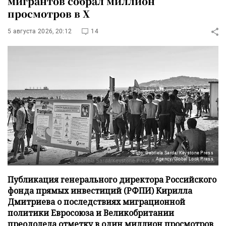
мигрантов собрал миллион
просмотров в X
5 августа 2026, 20:12
14
Фото: Gabriela Sarda/Keystone Press
Agency/Global Look Press
Публикация генерального директора Российского
фонда прямых инвестиций (РФПИ) Кирилла
Дмитриева о последствиях миграционной
политики Евросоюза и Великобритании
преодолела отметку в один миллион просмотров