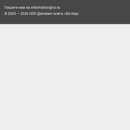
Пишите нам на
information@vz.ru
© 2005 — 2026 ООО Деловая газета «Взгляд»