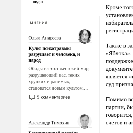
Кроме тог
установле
избиратель
МНЕНИЯ
регистрац
Ольга Андреева
Также в з
Культ психотравмы
«Яблока».
разрушает и человека, и
народ
поддержке
документе
Обиды на этот жестокий мир,
разрушающий нас, таких
является 
хрупких и ранимых,
суд призн
становятся новым культом,
постепенно вытесняя и
5 комментариев
Помимо во
отменяя традиционное
партии, б
требование к человеку – быть
говорится,
мужественным и твердым под
ударами судьбы, брать на себя
счетов и 
Александр Тимохин
ответственность, помогать
Безэкипажный корабль –