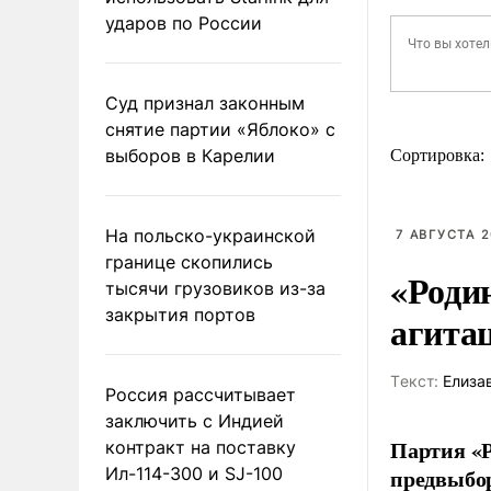
ударов по России
Суд признал законным
снятие партии «Яблоко» с
выборов в Карелии
Сортировка:
На польско-украинской
7 АВГУСТА 2
границе скопились
«Роди
тысячи грузовиков из-за
закрытия портов
агита
Tекст:
Елиза
Россия рассчитывает
заключить с Индией
Партия «Р
контракт на поставку
Ил-114-300 и SJ-100
предвыбор