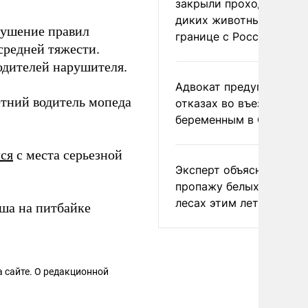
закрыли проходы для
диких животных на
рушение правил
границе с Россией
средней тяжести.
одителей нарушителя.
Адвокат предупредил о
етний водитель мопеда
отказах во въезде
беременным в США
ся
с места серьезной
Эксперт объяснил
пропажу белых грибов 
лесах этим летом
оша на питбайке
 сайте. О редакционной