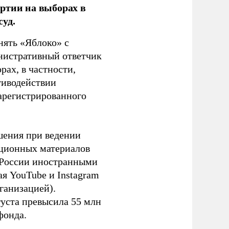
ртии на выборах в
уд.
нять «Яблоко» с
инистративный ответчик
ах, в частности,
тиводействии
зарегистрированного
шения при ведении
ационных материалов
в России иностранными
я YouTube и Instagram
ганизацией).
густа превысила 55 млн
фонда.