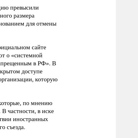
ацию превысили
ного размера
основанием для отмены
фициальном сайте
ют о «системной
апрещенным в РФ». В
ткрытом доступе
организации, которую
которые, по мнению
В частности, в иске
тствии иностранных
о съезда.