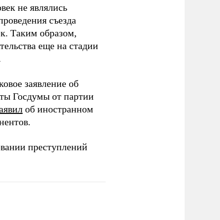
век не являлись
проведения съезда
ек. Таким образом,
тельства еще на стадии
.
ковое заявление об
аты Госдумы от партии
аявил
об иностранном
нентов.
овании преступлений