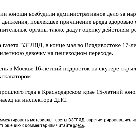
ии юноши возбудили административное дело за на
 движения, повлекшее причинение вреда здоровью 
нительные органы также дадут оценку действиям р
а газета ВЗГЛЯД, в конце мая во Владивостоке 17-л
илетнюю девочку на пешеходном переходе.
день в Москве 16-летний подросток на скутере
скрыл
кскаватором.
 прошлого года в Краснодарском крае 15-летний юн
наезд на инспектора ДПС.
омментировать материалы газеты ВЗГЛЯД,
зарегистрировавшись
на
отношению к комментариям читайте
здесь
.