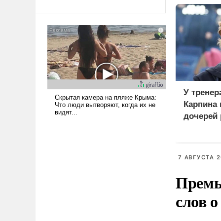
Ираном опустошила
американские арсеналы.
Сложившаяся ситуация
означает многолетний период
уязвимости США, например,
перед Китаем.
У тренер
Карпина 
дочерей
7 АВГУСТА 2
Премь
слов о