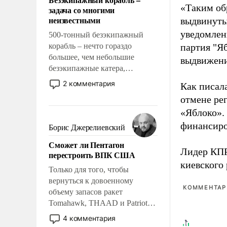
слабым, идти вперед и
«Таким об
задача со многими
адаптироваться.
неизвестными
выдвинуты
уведомлени
500-тонный безэкипажный
корабль – нечто гораздо
партия "Я
большее, чем небольшие
выдвижения
безэкипажные катера,
применение которых уже
2 комментария
Как писал
стало обыденностью. Задача по
отмене ре
созданию такого корабля очень
«Яблоко».
сложна и амбициозна. Однако
и ее реализация радикально
финансиро
Борис Джерелиевский
поднимет наши боевые
Сможет ли Пентагон
возможности.
Лидер КП
перестроить ВПК США
киевского
Только для того, чтобы
вернуться к довоенному
КОММЕНТАРИ
объему запасов ракет
Tomahawk, THAAD и Patriot
США потребуется более трех
4 комментария
лет. Даже небольшая война с