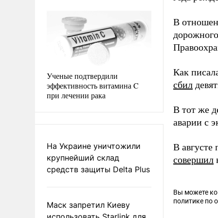
В отношен
дорожного
Правоохра
Как писал
Ученые подтвердили
сбил
девят
эффективность витамина C
при лечении рака
В тот же 
аварии с э
На Украине уничтожили
В августе
крупнейший склад
совершил
средств защиты Delta Plus
Вы можете к
политике по 
Маск запретил Киеву
использовать Starlink для