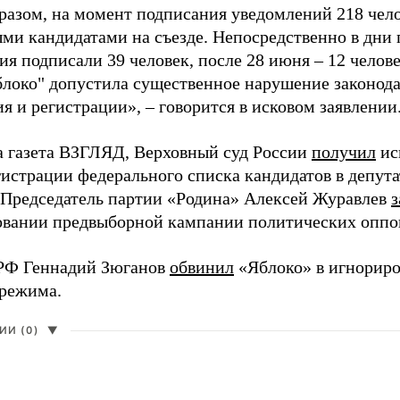
разом, на момент подписания уведомлений 218 чело
ми кандидатами на съезде. Непосредственно в дни 
я подписали 39 человек, после 28 июня – 12 челов
блоко" допустила существенное нарушение законода
 и регистрации», – говорится в исковом заявлении
а газета ВЗГЛЯД, Верховный суд России
получил
ис
гистрации федерального списка кандидатов в депут
 Председатель партии «Родина» Алексей Журавлев
з
вании предвыборной кампании политических оппо
РФ Геннадий Зюганов
обвинил
«Яблоко» в игнорир
 режима.
И (0)
▼