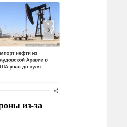
мпорт нефти из
В Горном Алтае
аудовской Аравии в
участник СВО пережил
ША упал до нуля
удар молнии и встречу 
медведем
роны из-за