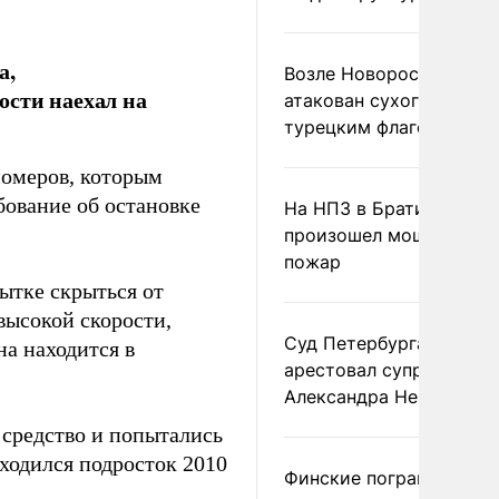
а,
Возле Новороссийска
ости наехал на
атакован сухогруз под
турецким флагом
номеров, которым
ование об остановке
На НПЗ в Братиславе
произошел мощный
пожар
ытке скрыться от
высокой скорости,
Суд Петербурга заочно
на находится в
арестовал супругу
Александра Невзорова
 средство и попытались
аходился подросток 2010
Финские пограничники