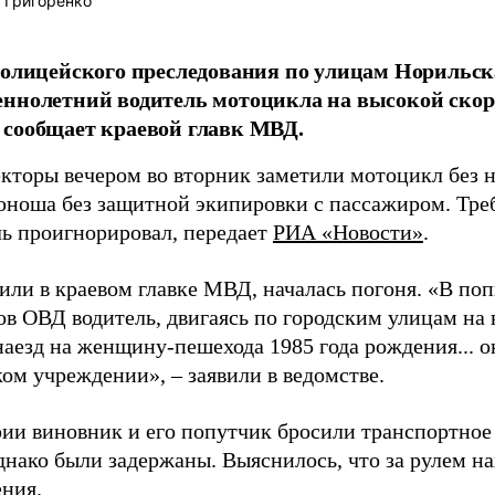
 Григоренко
полицейского преследования по улицам Норильск
ннолетний водитель мотоцикла на высокой скор
сообщает краевой главк МВД.
кторы вечером во вторник заметили мотоцикл без 
юноша без защитной экипировки с пассажиром. Треб
ь проигнорировал, передает
РИА «Новости»
.
или в краевом главке МВД, началась погоня. «В поп
ов ОВД водитель, двигаясь по городским улицам на 
аезд на женщину-пешехода 1985 года рождения... о
ом учреждении», – заявили в ведомстве.
рии виновник и его попутчик бросили транспортное
днако были задержаны. Выяснилось, что за рулем н
ения.