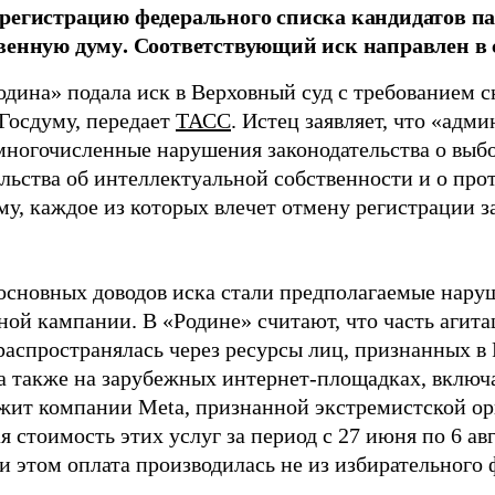
регистрацию федерального списка кандидатов па
венную думу. Соответствующий иск направлен в с
одина» подала иск в Верховный суд с требованием с
 Госдуму, передает
ТАСС
. Истец заявляет, что «адм
многочисленные нарушения законодательства о выбор
ельства об интеллектуальной собственности и о про
му, каждое из которых влечет отмену регистрации 
основных доводов иска стали предполагаемые нару
ной кампании. В «Родине» считают, что часть агит
распространялась через ресурсы лиц, признанных 
 а также на зарубежных интернет-площадках, включа
жит компании Meta, признанной экстремистской ор
 стоимость этих услуг за период с 27 июня по 6 ав
и этом оплата производилась не из избирательного 