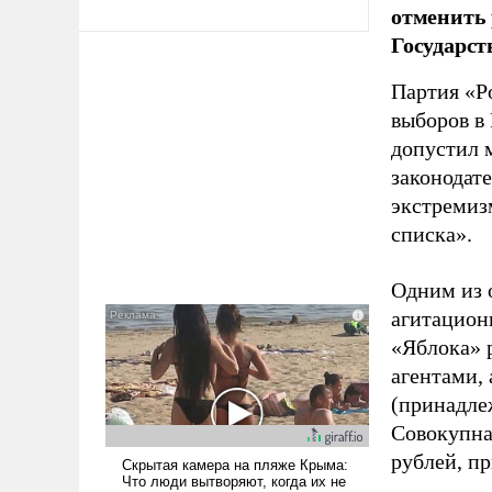
отменить 
Государст
Партия «Р
выборов в
допустил 
законодат
экстремиз
списка».
Одним из 
агитацион
«Яблока» 
агентами,
(принадле
Совокупная
рублей, пр