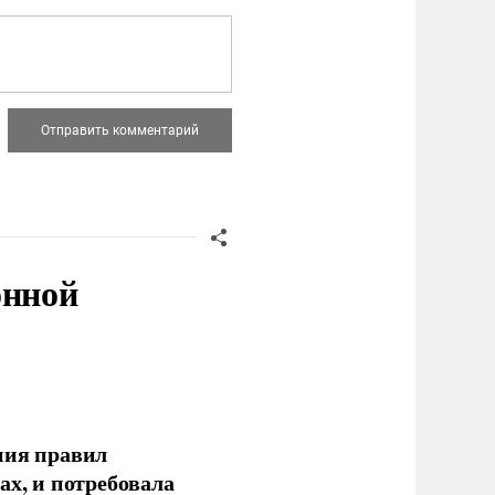
онной
ния правил
ах, и потребовала