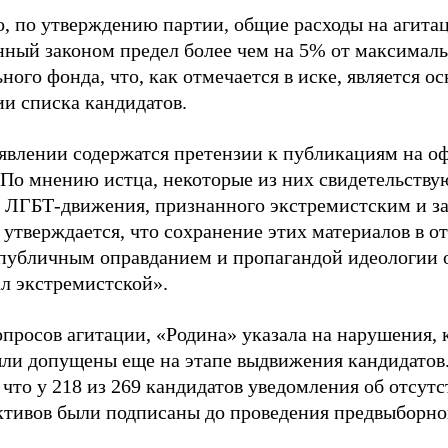
о, по утверждению партии, общие расходы на агит
нный законом предел более чем на 5% от максималь
ного фонда, что, как отмечается в иске, является 
ии списка кандидатов.
аявлении содержатся претензии к публикациям на о
 По мнению истца, некоторые из них свидетельству
 ЛГБТ-движения, признанного экстремистским и з
 утверждается, что сохранение этих материалов в о
«публичным оправданием и пропагандой идеологии 
ал экстремистской».
просов агитации, «Родина» указала на нарушения, 
ыли допущены еще на этапе выдвижения кандидатов. 
 что у 218 из 269 кандидатов уведомления об отсу
активов были подписаны до проведения предвыборног