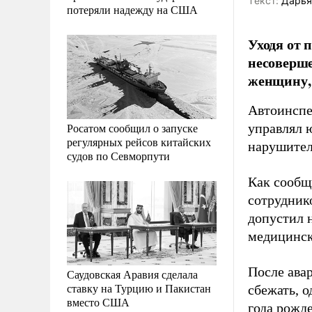
Tекст:
Дарья
потеряли надежду на США
Уходя от 
несоверше
женщину, 
Автоинспе
Росатом сообщил о запуске
управлял 
регулярных рейсов китайских
нарушител
судов по Севморпути
Как сообщ
сотрудник
допустил н
медицинск
После ава
Саудовская Аравия сделала
ставку на Турцию и Пакистан
сбежать, о
вместо США
года рожд