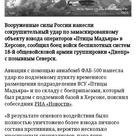
Фото: Пресс-служба Минобороны РФ/
ТАСС
Вооруженные силы России нанесли
сокрушительный удар по замаскированному
объекту взвода операторов «Птицы Мадьяра» в
Херсоне, сообщил боец войск беспилотных систем
18-й общевойсковой армии группировки «Днепр»
с позывным Северск.
Авиация с помощью авиабомб ФАБ-500 нанесла
удар по подземному пункту временного
размещения подразделения ВСУ «Птицы
Мадьяра» и по складу с боеприпасами, который
был рядом с подземной базой в Херсоне, пояснил
собеседник
РИА «Новости»
.
«В результате огневого воздействия было
полностью уничтожено более взвода личного
состава противника, вероятно несколько
иностранных специалистов, пара тонн