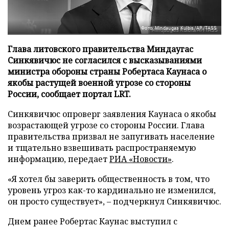
Фото: Mindaugas Kulbis/AP/TASS
Глава литовского правительства Миндаугас
Синкявичюс не согласился с высказываниями
министра обороны страны Робертаса Каунаса о
якобы растущей военной угрозе со стороны
России, сообщает портал LRT.
Синкявичюс опроверг заявления Каунаса о якобы
возрастающей угрозе со стороны России. Глава
правительства призвал не запугивать население
и тщательно взвешивать распространяемую
информацию, передает
РИА «Новости»
.
«Я хотел бы заверить общественность в том, что
уровень угроз как-то кардинально не изменился,
он просто существует», – подчеркнул Синкявичюс.
Днем ранее Робертас Каунас выступил с