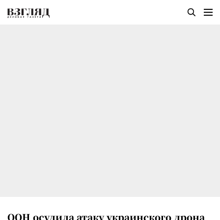
ООН осудила атаку украинского дрона